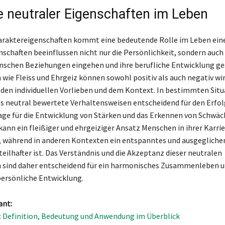
le neutraler Eigenschaften im Leben
araktereigenschaften kommt eine bedeutende Rolle im Leben ei
nschaften beeinflussen nicht nur die Persönlichkeit, sondern auch 
nschen Beziehungen eingehen und ihre berufliche Entwicklung ge
 wie Fleiss und Ehrgeiz können sowohl positiv als auch negativ wi
den individuellen Vorlieben und dem Kontext. In bestimmten Sit
ss neutral bewertete Verhaltensweisen entscheidend für den Erfolg
lage für die Entwicklung von Stärken und das Erkennen von Schwäc
kann ein fleißiger und ehrgeiziger Ansatz Menschen in ihrer Karrie
 während in anderen Kontexten ein entspanntes und ausgegliche
eilhafter ist. Das Verständnis und die Akzeptanz dieser neutralen
 sind daher entscheidend für ein harmonisches Zusammenleben u
persönliche Entwicklung.
ant:
: Definition, Bedeutung und Anwendung im Überblick