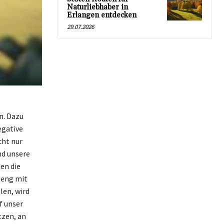
Naturliebhaber in
Erlangen entdecken
29.07.2026
n. Dazu
egative
cht nur
nd unsere
en die
 eng mit
len, wird
f unser
tzen, an