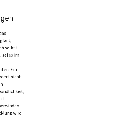
igen
das
gkeit,
ch selbst
 sei es im
iten. Ein
dert nicht
ch
eundlichkeit,
nd
überwinden
cklung wird