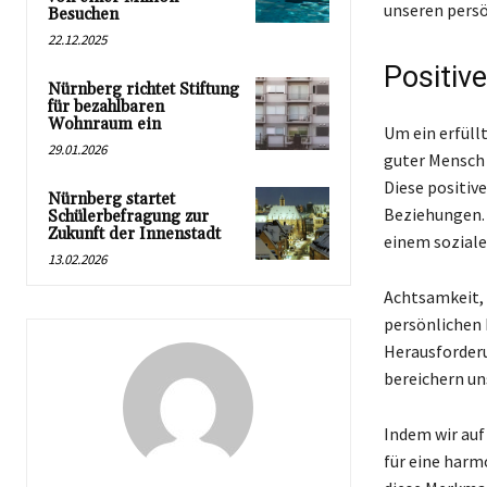
unseren persö
Besuchen
22.12.2025
Positiv
Nürnberg richtet Stiftung
für bezahlbaren
Wohnraum ein
Um ein erfüll
29.01.2026
guter Mensch
Diese positiv
Nürnberg startet
Beziehungen.
Schülerbefragung zur
Zukunft der Innenstadt
einem sozial
13.02.2026
Achtsamkeit, 
persönlichen 
Herausforderu
bereichern un
Indem wir auf 
für eine harmo