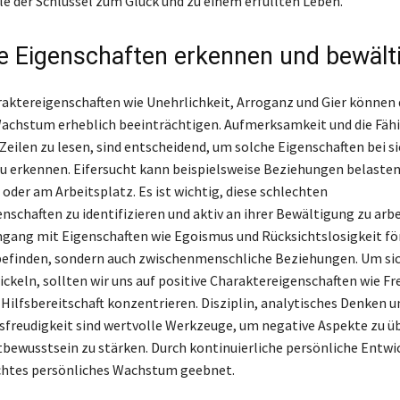
e der Schlüssel zum Glück und zu einem erfüllten Leben.
e Eigenschaften erkennen und bewält
aktereigenschaften wie Unehrlichkeit, Arroganz und Gier können 
achstum erheblich beeinträchtigen. Aufmerksamkeit und die Fähi
Zeilen zu lesen, sind entscheidend, um solche Eigenschaften bei si
u erkennen. Eifersucht kann beispielsweise Beziehungen belasten,
oder am Arbeitsplatz. Es ist wichtig, diese schlechten
nschaften zu identifizieren und aktiv an ihrer Bewältigung zu arbe
ang mit Eigenschaften wie Egoismus und Rücksichtslosigkeit för
befinden, sondern auch zwischenmenschliche Beziehungen. Um si
ckeln, sollten wir uns auf positive Charaktereigenschaften wie Fr
 Hilfsbereitschaft konzentrieren. Disziplin, analytisches Denken u
freudigkeit sind wertvolle Werkzeuge, um negative Aspekte zu 
tbewusstsein zu stärken. Durch kontinuierliche persönliche Entwi
chtes persönliches Wachstum geebnet.