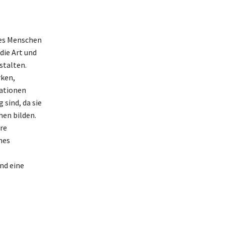
nes Menschen
die Art und
stalten.
rken,
uationen
 sind, da sie
hen bilden.
re
nes
nd eine