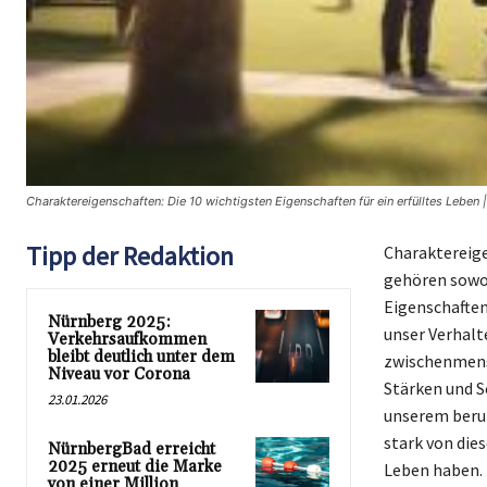
Charaktereigenschaften: Die 10 wichtigsten Eigenschaften für ein erfülltes Leben 
Tipp der Redaktion
Charaktereige
gehören sowoh
Eigenschaften
Nürnberg 2025:
unser Verhalt
Verkehrsaufkommen
bleibt deutlich unter dem
zwischenmensc
Niveau vor Corona
Stärken und S
23.01.2026
unserem beruf
stark von dies
NürnbergBad erreicht
2025 erneut die Marke
Leben haben. 
von einer Million