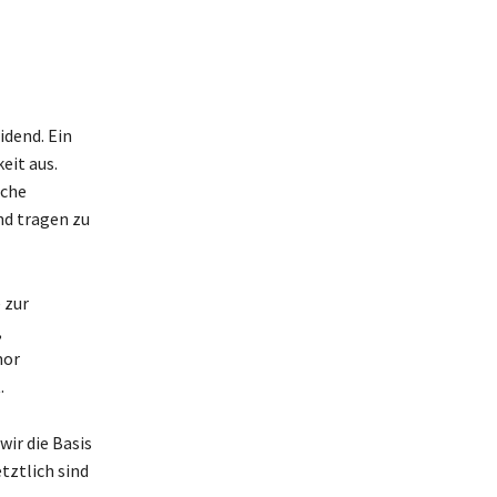
idend. Ein
eit aus.
sche
d tragen zu
 zur
,
mor
.
wir die Basis
tztlich sind