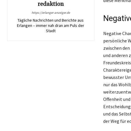
diese Merkmal
redaktion
https://erlanger-anzeiger.de
Negativ
Tägliche Nachrichten und Berichte aus
Erlangen – immer nah dran am Puls der
Stadt
Negative Char
persönliche W
zwischen den 
und anderen z
Freundeskreis 
Charaktereige
bewusster Umg
nur das Wohl
weiterzuentwi
Offenheit und
Entscheidungs
und das Selbs
der Weg für e