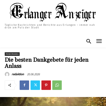
Tägliche Nachrichten und Berichte aus Erlangen – immer nah
dran am Puls der Stadt
PANORAMA
Die besten Dankgebete für jeden
Anlass
20.06.2026
redaktion