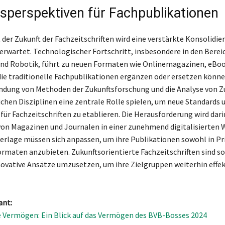
sperspektiven für Fachpublikationen
 der Zukunft der Fachzeitschriften wird eine verstärkte Konsolidie
erwartet. Technologischer Fortschritt, insbesondere in den Berei
nd Robotik, führt zu neuen Formaten wie Onlinemagazinen, eBoo
ie traditionelle Fachpublikationen ergänzen oder ersetzen könn
ndung von Methoden der Zukunftsforschung und die Analyse von Z
ichen Disziplinen eine zentrale Rolle spielen, um neue Standards 
 für Fachzeitschriften zu etablieren. Die Herausforderung wird dar
von Magazinen und Journalen in einer zunehmend digitalisierten 
erlage müssen sich anpassen, um ihre Publikationen sowohl in Pri
Formaten anzubieten. Zukunftsorientierte Fachzeitschriften sind s
novative Ansätze umzusetzen, um ihre Zielgruppen weiterhin effek
ant:
 Vermögen: Ein Blick auf das Vermögen des BVB-Bosses 2024