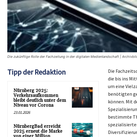
Die zukünftige Rolle der Fachzeitung in der digitalen Medienlandschaft | Archivbi
Tipp der Redaktion
Die Fachzeits
die bis ins Mi
um eine Vielz
Nürnberg 2025:
benötigten ge
Verkehrsaufkommen
bleibt deutlich unter dem
können. Mit de
Niveau vor Corona
Spezialisieru
23.01.2026
bestimmte Th
spezialisiert
NürnbergBad erreicht
2025 erneut die Marke
Diversifizier
von einer Million