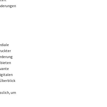
änderungen
ediale
ruckter
orderung
 bieten
evante
igitalen
Überblick
sslich, um