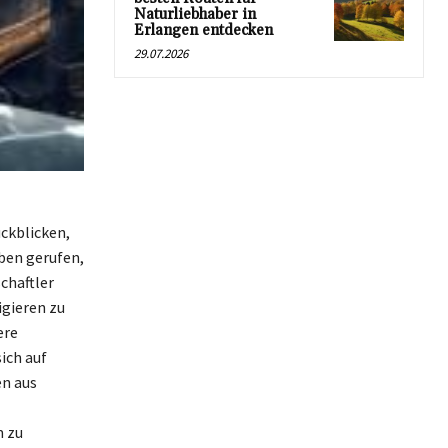
Naturliebhaber in
Erlangen entdecken
29.07.2026
ckblicken,
eben gerufen,
chaftler
igieren zu
ere
ich auf
n aus
m zu