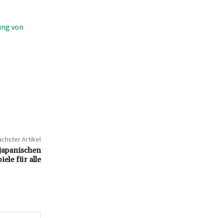
ung von
chster Artikel
 japanischen
iele für alle