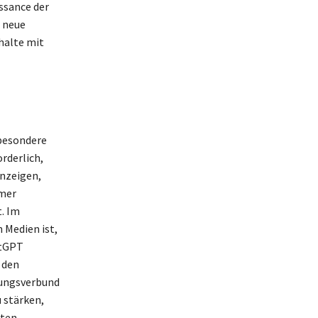
ssance der
l neue
halte mit
sbesondere
rderlich,
anzeigen,
mmer
t. Im
 Medien ist,
atGPT
 den
hungsverbund
 stärken,
ten.