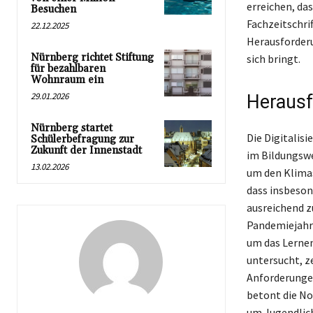
erreichen, da
Besuchen
Fachzeitschri
22.12.2025
Herausforderu
Nürnberg richtet Stiftung
sich bringt.
für bezahlbaren
Wohnraum ein
29.01.2026
Herausf
Nürnberg startet
Die Digitalis
Schülerbefragung zur
Zukunft der Innenstadt
im Bildungswe
13.02.2026
um den Klimas
dass insbeson
ausreichend zu
Pandemiejahr 
um das Lernen
untersucht, z
Anforderunge
betont die No
um Jugendlich