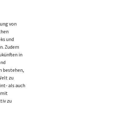
rung von
chen
ks und
en. Zudem
ukünften in
und
in bestehen,
Welt zu
nt- als auch
omit
tiv zu