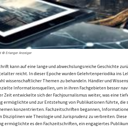
ld © Erlanger Anzeiger
chrift kann auf eine lange und abwechslungsreiche Geschichte zurü
ttelalter reicht. In dieser Epoche wurden Gelehrtenperiodika ins L
ahl wissenschaftlicher Themen zu behandeln. Händler und Wissens
zielte Informationsquellen, um in ihren Fachgebieten besser nav
r Zeit entwickelte sich der Fachjournalismus weiter, was eine tief
ng ermöglichte und zur Entstehung von Publikationen führte, die s
emen konzentrierten. Fachzeitschriften begannen, Informatione
en Disziplinen wie Theologie und Jurisprudenz zu verbreiten. Diese
ung ermöglichte es den Fachzeitschriften, ein engagiertes Publiku