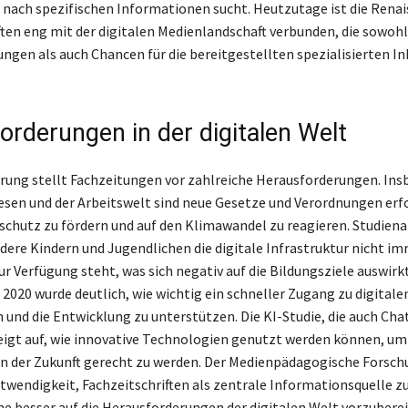
s nach spezifischen Informationen sucht. Heutzutage ist die Renai
ften eng mit der digitalen Medienlandschaft verbunden, die sowoh
ngen als auch Chancen für die bereitgestellten spezialisierten In
orderungen in der digitalen Welt
ierung stellt Fachzeitungen vor zahlreiche Herausforderungen. In
sen und der Arbeitswelt sind neue Gesetze und Verordnungen erfo
chutz zu fördern und auf den Klimawandel zu reagieren. Studien
dere Kindern und Jugendlichen die digitale Infrastruktur nicht i
r Verfügung steht, was sich negativ auf die Bildungsziele auswirk
2020 wurde deutlich, wie wichtig ein schneller Zugang zu digitalen
 und die Entwicklung zu unterstützen. Die KI-Studie, die auch Ch
eigt auf, wie innovative Technologien genutzt werden können, um
n der Zukunft gerecht zu werden. Der Medienpädagogische Forsc
twendigkeit, Fachzeitschriften als zentrale Informationsquelle zu
e besser auf die Herausforderungen der digitalen Welt vorzuberei