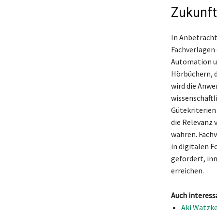
Zukunft
In Anbetracht
Fachverlagen 
Automation u
Hörbüchern, d
wird die Anwe
wissenschaftl
Gütekriterien
die Relevanz 
wahren. Fachv
in digitalen 
gefordert, in
erreichen.
Auch interess
Aki Watzke