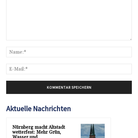
Kommentar:
Na
E-
Mai
Aktuelle Nachrichten
Nürnberg macht Altstadt
wetterfest: Mehr Grün,
Wasser und