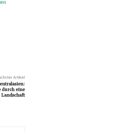
lass
chster Artikel
entralasien:
 durch eine
e Landschaft