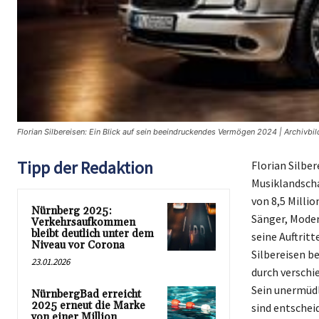
Florian Silbereisen: Ein Blick auf sein beeindruckendes Vermögen 2024 | Archivbi
Tipp der Redaktion
Florian Silber
Musiklandscha
von 8,5 Milli
Nürnberg 2025:
Sänger, Moder
Verkehrsaufkommen
bleibt deutlich unter dem
seine Auftrit
Niveau vor Corona
Silbereisen b
23.01.2026
durch verschi
Sein unermüdl
NürnbergBad erreicht
2025 erneut die Marke
sind entschei
von einer Million