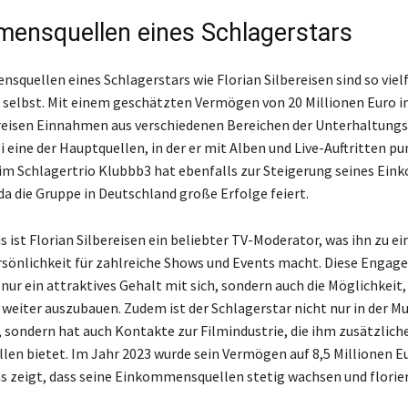
ensquellen eines Schlagerstars
squellen eines Schlagerstars wie Florian Silbereisen sind so vielf
e selbst. Mit einem geschätzten Vermögen von 20 Millionen Euro i
reisen Einnahmen aus verschiedenen Bereichen der Unterhaltungsi
i eine der Hauptquellen, in der er mit Alben und Live-Auftritten pu
m Schlagertrio Klubbb3 hat ebenfalls zur Steigerung seines Ei
da die Gruppe in Deutschland große Erfolge feiert.
 ist Florian Silbereisen ein beliebter TV-Moderator, was ihn zu ei
sönlichkeit für zahlreiche Shows und Events macht. Diese Enga
nur ein attraktives Gehalt mit sich, sondern auch die Möglichkeit,
eiter auszubauen. Zudem ist der Schlagerstar nicht nur in der Mu
, sondern hat auch Kontakte zur Filmindustrie, die ihm zusätzlich
en bietet. Im Jahr 2023 wurde sein Vermögen auf 8,5 Millionen E
s zeigt, dass seine Einkommensquellen stetig wachsen und florie