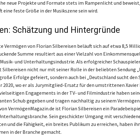
che neue Projekte und Formate stets im Rampenlicht und beweist,
t eine feste Größe in der Musikszene sein wird.
n: Schätzung und Hintergründe
e Vermögen von Florian Silbereisen beläuft sich auf etwa 8,5 Milli
uckende Summe resultiert aus einer Vielzahl von Einkommensque
 Musik- und Unterhaltungsindustrie. Als erfolgreicher Schauspiele
 Silbereisen nicht nur mit seiner Rolle in der beliebten Sendung 
große Erfolge gefeiert, sondern auch bei „Deutschland sucht den 
r 2020, wo er als Jurymitglied-Ersatz für den umstrittenen Xavier
e vielseitigen Engagements in der TV- und Filmindustrie haben sein
kanten Schub gegeben und tragen nachhaltig zu seinem Vermögen 
on VermögenMagazin.de ist Florian Silbereisen ein Paradebeispie
 Unterhaltungsbranche. Sein geschickter Umgang mit verschieden
n und die Fähigkeit, ein breites Publikum zu erreichen, haben ih
men in der Branche gemacht.