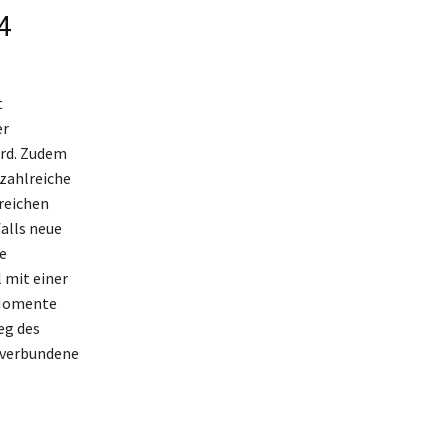
4
t
er
ird. Zudem
zahlreiche
reichen
falls neue
e
 mit einer
 Momente
eg des
t verbundene