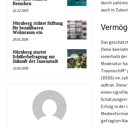
durch zahlrei
Besuchen
auch in Zukunf
22.12.2025
Nürnberg richtet Stiftung
Vermöge
für bezahlbaren
Wohnraum ein
29.01.2026
Das geschätzt
Diese beeindr
Nürnberg startet
innerhalb der
Schülerbefragung zur
Zukunft der Innenstadt
Moderator hat
13.02.2026
Traumschiff“ 
(DSDS) im Jah
auftrat. Dies
einen signifi
Schätzungen v
Erfolg in der
Medienformate
gefragten Na