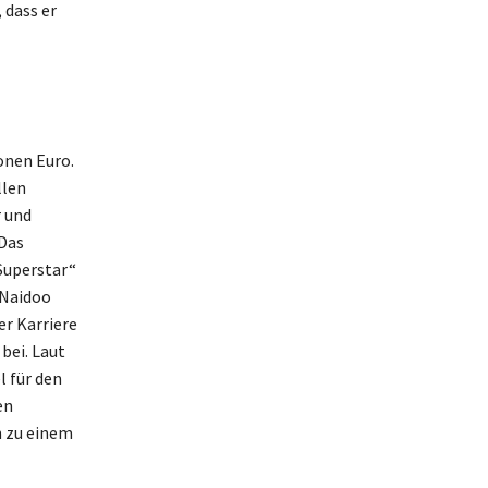
 dass er
onen Euro.
llen
r und
„Das
Superstar“
 Naidoo
er Karriere
bei. Laut
l für den
en
n zu einem