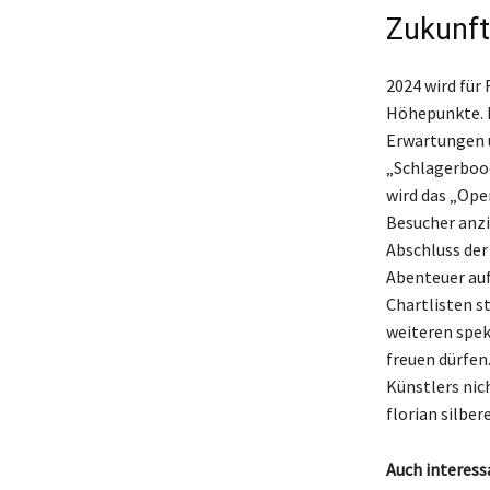
Zukunft
2024 wird für 
Höhepunkte. D
Erwartungen u
„Schlagerbooo
wird das „Op
Besucher anzi
Abschluss der 
Abenteuer auf 
Chartlisten s
weiteren spek
freuen dürfen
Künstlers nic
florian silber
Auch interess