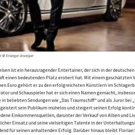
ld © Erlanger Anzeiger
eisen ist ein herausragender Entertainer, der sich in der deutschen
ft einen bedeutenden Platz erobert hat. Mit einem geschätzten
onen Euro gehört er zu den erfolgreichsten Künstlern im Schlagerbe
ator und Schauspieler hat er sich einen Namen gemacht, insbeso
te in beliebten Sendungen wie „Das Traumschiff“ und als Juror bei 
egeistert sein Publikum mühelos und steigert seinen Erfolg kontin
edene Einkommensquellen, darunter der Verkauf von Alben und Live
icher Einsatz und seine vielseitigen Talente in der Unterhaltungs
dend für seinen anhaltenden Erfolg. Darüber hinaus bleibt Florian 