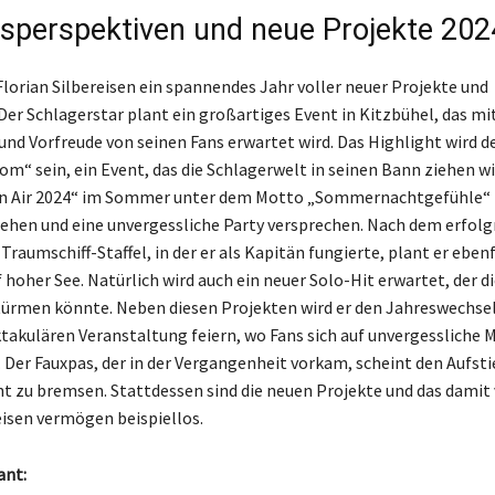
sperspektiven und neue Projekte 202
Florian Silbereisen ein spannendes Jahr voller neuer Projekte und
er Schlagerstar plant ein großartiges Event in Kitzbühel, das mi
nd Vorfreude von seinen Fans erwartet wird. Das Highlight wird d
m“ sein, ein Event, das die Schlagerwelt in seinen Bann ziehen w
en Air 2024“ im Sommer unter dem Motto „Sommernachtgefühle“ 
ehen und eine unvergessliche Party versprechen. Nach dem erfolg
Traumschiff-Staffel, in der er als Kapitän fungierte, plant er eben
hoher See. Natürlich wird auch ein neuer Solo-Hit erwartet, der di
türmen könnte. Neben diesen Projekten wird er den Jahreswechsel
takulären Veranstaltung feiern, wo Fans sich auf unvergessliche
. Der Fauxpas, der in der Vergangenheit vorkam, scheint den Aufsti
ht zu bremsen. Stattdessen sind die neuen Projekte und das dami
eisen vermögen beispiellos.
ant: