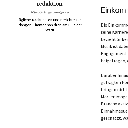
redaktion
Einkomm
https://erlanger-anzeiger.de
Tägliche Nachrichten und Berichte aus
Die Einkommen
Erlangen – immer nah dran am Puls der
Stadt
seine Karrier
bezieht Silbe
Musik ist dabe
Engagement i
beigetragen, 
Darüber hinaus
gefragten Per
bringen nicht 
Markenimage w
Branche aktiv
Einnahmequell
geschätzt, wa