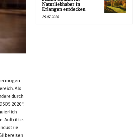
Naturliebhaber in
Erlangen entdecken
29.07.2026
 Vermögen
reich. Als
ndere durch
„DSDS 2020“.
uierlich
-Auftritte.
industrie
Silbereisen