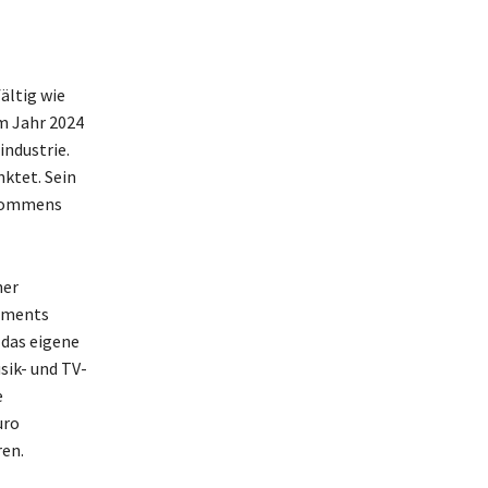
ältig wie
m Jahr 2024
ndustrie.
nktet. Sein
nkommens
ner
gements
 das eigene
sik- und TV-
e
uro
ren.