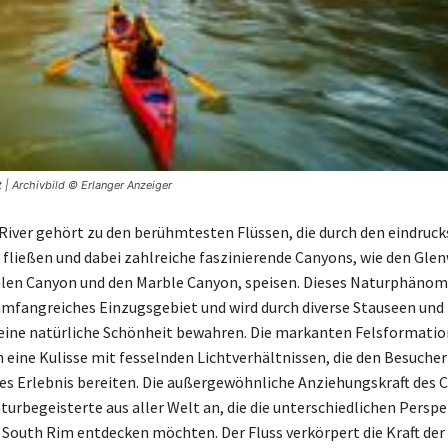
 | Archivbild © Erlanger Anzeiger
River gehört zu den berühmtesten Flüssen, die durch den eindruck
fließen und dabei zahlreiche faszinierende Canyons, wie den Gle
len Canyon und den Marble Canyon, speisen. Dieses Naturphänom
 umfangreiches Einzugsgebiet und wird durch diverse Stauseen u
seine natürliche Schönheit bewahren. Die markanten Felsformati
n eine Kulisse mit fesselnden Lichtverhältnissen, die den Besucher
es Erlebnis bereiten. Die außergewöhnliche Anziehungskraft des 
aturbegeisterte aus aller Welt an, die die unterschiedlichen Persp
South Rim entdecken möchten. Der Fluss verkörpert die Kraft der