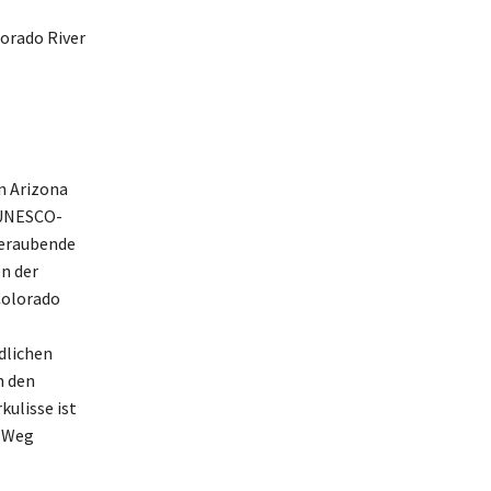
lorado River
n Arizona
s UNESCO-
beraubende
en der
Colorado
dlichen
n den
ulisse ist
n Weg