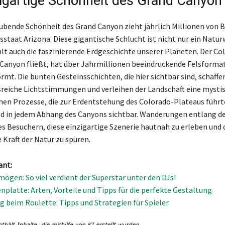
zigartige Schönheit des Grand Canyon
bende Schönheit des Grand Canyon zieht jährlich Millionen von B
staat Arizona. Diese gigantische Schlucht ist nicht nur ein Natur
lt auch die faszinierende Erdgeschichte unserer Planeten. Der Col
 Canyon fließt, hat über Jahrmillionen beeindruckende Felsforma
rmt. Die bunten Gesteinsschichten, die hier sichtbar sind, schaffe
eiche Lichtstimmungen und verleihen der Landschaft eine mystis
hen Prozesse, die zur Erdentstehung des Colorado-Plateaus führte
nd in jedem Abhang des Canyons sichtbar. Wanderungen entlang de
s Besuchern, diese einzigartige Szenerie hautnah zu erleben und 
 Kraft der Natur zu spüren.
ant:
mögen: So viel verdient der Superstar unter den DJs!
platte: Arten, Vorteile und Tipps für die perfekte Gestaltung
g beim Roulette: Tipps und Strategien für Spieler