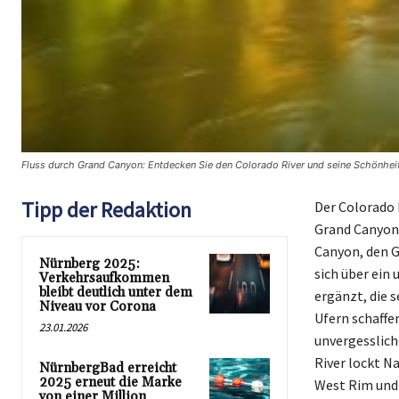
Fluss durch Grand Canyon: Entdecken Sie den Colorado River und seine Schönheit
Tipp der Redaktion
Der Colorado 
Grand Canyon 
Canyon, den G
Nürnberg 2025:
sich über ein
Verkehrsaufkommen
bleibt deutlich unter dem
ergänzt, die 
Niveau vor Corona
Ufern schaffe
23.01.2026
unvergesslich
River lockt N
NürnbergBad erreicht
2025 erneut die Marke
West Rim und 
von einer Million