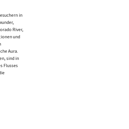
esuchern in
wunder,
orado River,
tionen und
n
che Aura.
n, sind in
s Flusses
die