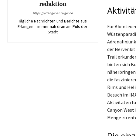
redaktion
Aktivit
https://erlanger-anzeiger.de
Tägliche Nachrichten und Berichte aus
Für Abenteuer
Erlangen – immer nah dran am Puls der
Stadt
Wüstenparadie
Adrenalinjunk
der Nervenkit
Trail erkunde
bieten sich B
näherbringen.
die faszinier
Rims und Heli
Besuch im IMA
Aktivitäten f
Canyon West i
Menge zu ent