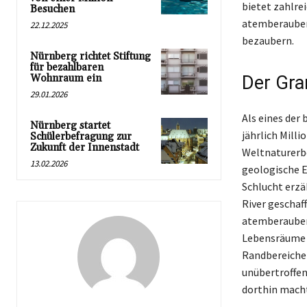
bietet zahlre
Besuchen
atemberaubend
22.12.2025
bezaubern.
Nürnberg richtet Stiftung
für bezahlbaren
Wohnraum ein
Der Gra
29.01.2026
Als eines der
Nürnberg startet
jährlich Mill
Schülerbefragung zur
Zukunft der Innenstadt
Weltnaturerbe
13.02.2026
geologische E
Schlucht erzä
River geschaf
atemberaubend
Lebensräume e
Randbereichen
unübertroffen 
dorthin mach