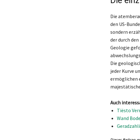
Die ein
Die atemberau
den US-Bundes
sondern erzäh
der durch den
Geologie gefo
abwechslungsr
Die geologisc
jeder Kurve u
ermöglichen e
majestätische
Auch interess
Tiësto Ver
Wand Boden
Geradzahli