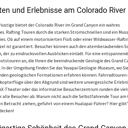
äten und Erlebnisse am Colorado River
lustige bietet der Colorado River im Grand Canyon ein wahres
s. Rafting Touren durch die starken Stromschnellen sind ein Muss
ies. Ob auf einem motorisierten Floß oder einer Wildwasser-Rafti
zel ist garantiert. Besucher können auch den atemberaubenden S
n, der zu eindrucksvollen Ausblicken einlädt. Für eine entspannen
ootstouren an, die Ihnen die beeindruckende Geologie des Grand 
 In der Umgebung finden Sie das Yavapai Geologie-Museum, wo Si
enden geologischen Formationen erfahren können. Fahrradtouren 
kopterflüge über den Abgrund sind weitere unvergessliche Erlebni
X-Theater oder das informative Besucherzentrum runden die viel
ür alle Besucher ab. Warum nicht auch die Selbstfahrende Tour am
n Betracht ziehen, geführt von einem Hualapai-Führer? Hier gibt
decken!