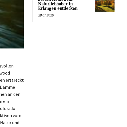
Naturliebhaber in
Erlangen entdecken
29.07.2026
svollen
nwood
en erstreckt
nd Dämme
onen an den
n ein
Colorado
ektiven vom
 Natur und