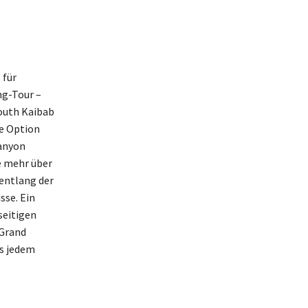
 für
ng-Tour –
outh Kaibab
de Option
Canyon
e mehr über
entlang der
sse. Ein
seitigen
 Grand
’s jedem