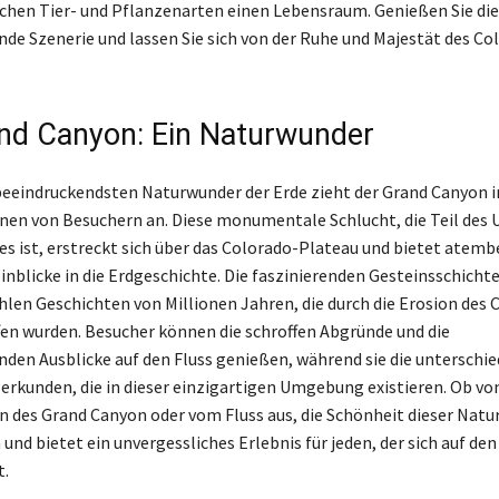
ichen Tier- und Pflanzenarten einen Lebensraum. Genießen Sie die
e Szenerie und lassen Sie sich von der Ruhe und Majestät des Co
nd Canyon: Ein Naturwunder
 beeindruckendsten Naturwunder der Erde zieht der Grand Canyon i
ionen von Besuchern an. Diese monumentale Schlucht, die Teil de
s ist, erstreckt sich über das Colorado-Plateau und bietet atem
inblicke in die Erdgeschichte. Die faszinierenden Gesteinsschicht
hlen Geschichten von Millionen Jahren, die durch die Erosion des 
fen wurden. Besucher können die schroffen Abgründe und die
en Ausblicke auf den Fluss genießen, während sie die unterschie
rkunden, die in dieser einzigartigen Umgebung existieren. Ob vo
 des Grand Canyon oder vom Fluss aus, die Schönheit dieser Naturk
und bietet ein unvergessliches Erlebnis für jeden, der sich auf de
t.