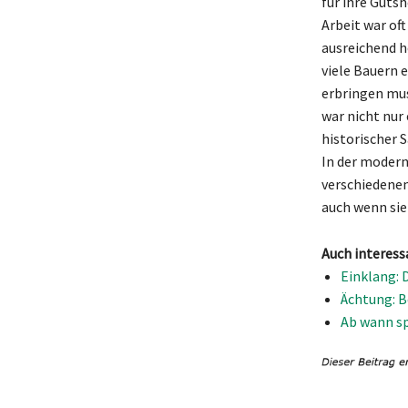
für ihre Guts
Arbeit war oft
ausreichend ho
viele Bauern 
erbringen mus
war nicht nur
historischer 
In der modern
verschiedenen
auch wenn sie
Auch interess
Einklang: 
Ächtung: B
Ab wann sp