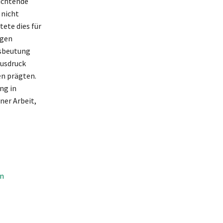
ichtende
 nicht
tete dies für
ngen
usbeutung
Ausdruck
en prägten.
ng in
ner Arbeit,
en