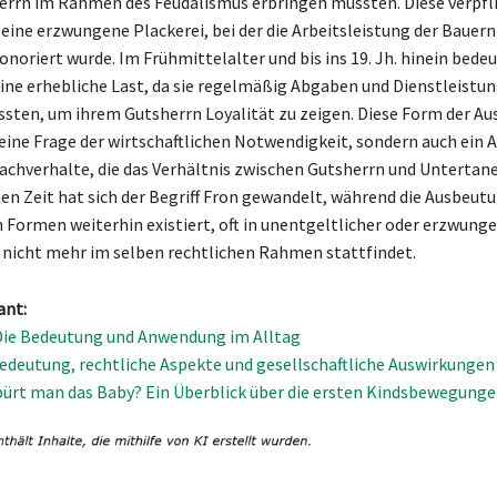
herrn im Rahmen des Feudalismus erbringen mussten. Diese verpfl
 eine erzwungene Plackerei, bei der die Arbeitsleistung der Bauern
noriert wurde. Im Frühmittelalter und bis ins 19. Jh. hinein bedeu
eine erhebliche Last, da sie regelmäßig Abgaben und Dienstleistu
sten, um ihrem Gutsherrn Loyalität zu zeigen. Diese Form der A
 eine Frage der wirtschaftlichen Notwendigkeit, sondern auch ein 
Sachverhalte, die das Verhältnis zwischen Gutsherrn und Untertan
en Zeit hat sich der Begriff Fron gewandelt, während die Ausbeutu
 Formen weiterhin existiert, oft in unentgeltlicher oder erzwunge
 nicht mehr im selben rechtlichen Rahmen stattfindet.
ant:
Die Bedeutung und Anwendung im Alltag
edeutung, rechtliche Aspekte und gesellschaftliche Auswirkungen
ürt man das Baby? Ein Überblick über die ersten Kindsbewegung