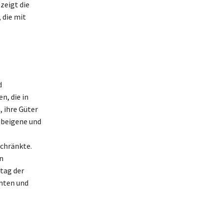
zeigt die
 die mit
d
n, die in
 ihre Güter
eibeigene und
schränkte.
n
tag der
chten und