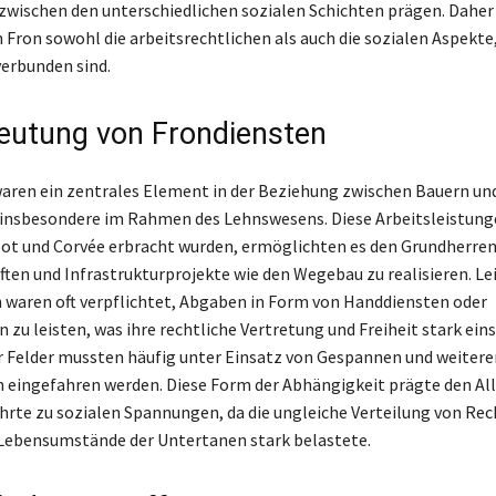
wischen den unterschiedlichen sozialen Schichten prägen. Daher 
 Fron sowohl die arbeitsrechtlichen als auch die sozialen Aspekte,
verbunden sind.
eutung von Frondiensten
aren ein zentrales Element in der Beziehung zwischen Bauern un
insbesondere im Rahmen des Lehnswesens. Diese Arbeitsleistunge
t und Corvée erbracht wurden, ermöglichten es den Grundherren,
ften und Infrastrukturprojekte wie den Wegebau zu realisieren. L
 waren oft verpflichtet, Abgaben in Form von Handdiensten oder
 zu leisten, was ihre rechtliche Vertretung und Freiheit stark ein
r Felder mussten häufig unter Einsatz von Gespannen und weitere
n eingefahren werden. Diese Form der Abhängigkeit prägte den All
hrte zu sozialen Spannungen, da die ungleiche Verteilung von Re
 Lebensumstände der Untertanen stark belastete.