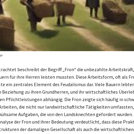
er
rachtet beschreibt der Begriff „Fron“ die unbezahlte Arbeitskraft,
uern für ihre Herren leisten mussten. Diese Arbeitsform, oft als F
lte ein zentrales Element des Feudalismus dar. Viele Bauern lebten
 Beziehung zu ihren Grundherren, und ihr wirtschaftliches Überle
sen Pflichtleistungen abhängig. Die Fron zeigte sich häufig in sch
Arbeiten, die nicht nur landwirtschaftliche Tätigkeiten umfassten
ühsame Aufgaben, die von den Landsknechten gefordert wurden. 
alyse der Fron und ihrer Bedeutung verdeutlicht, dass diese Prak
trukturen der damaligen Gesellschaft als auch die wirtschaftlichen