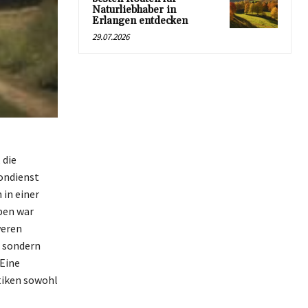
Naturliebhaber in
Erlangen entdecken
29.07.2026
 die
rondienst
 in einer
ben war
weren
, sondern
Eine
tiken sowohl