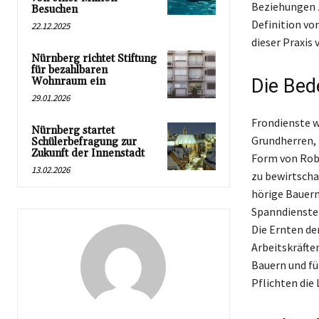
Beziehungen z
Besuchen
Definition von
22.12.2025
dieser Praxis 
Nürnberg richtet Stiftung
für bezahlbaren
Wohnraum ein
Die Bed
29.01.2026
Frondienste w
Nürnberg startet
Grundherren, 
Schülerbefragung zur
Zukunft der Innenstadt
Form von Robo
13.02.2026
zu bewirtscha
hörige Bauern
Spanndiensten
Die Ernten de
Arbeitskräfte
Bauern und fü
Pflichten die