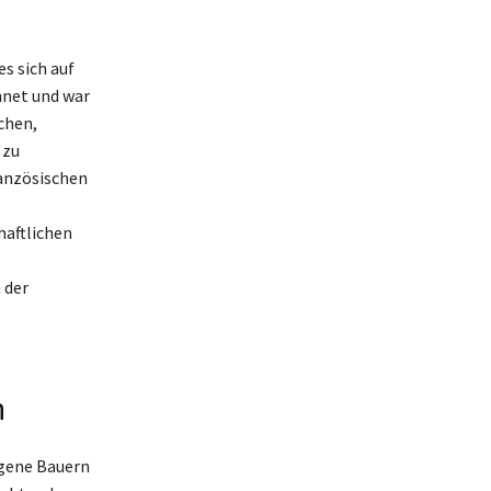
s sich auf
hnet und war
chen,
 zu
ranzösischen
haftlichen
 der
n
igene Bauern