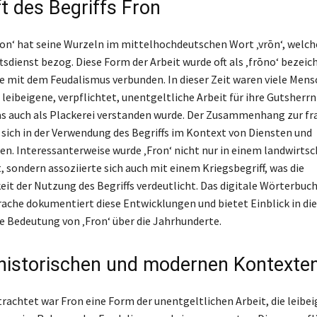
t des Begriffs Fron
Fron‘ hat seine Wurzeln im mittelhochdeutschen Wort ‚vrōn‘, welche
tsdienst bezog. Diese Form der Arbeit wurde oft als ‚frōno‘ bezeic
e mit dem Feudalismus verbunden. In dieser Zeit waren viele Mens
leibeigene, verpflichtet, unentgeltliche Arbeit für ihre Gutsherrn
as auch als Plackerei verstanden wurde. Der Zusammenhang zur f
 sich in der Verwendung des Begriffs im Kontext von Diensten und
en. Interessanterweise wurde ‚Fron‘ nicht nur in einem landwirtsc
, sondern assoziierte sich auch mit einem Kriegsbegriff, was die
eit der Nutzung des Begriffs verdeutlicht. Das digitale Wörterbuch
ache dokumentiert diese Entwicklungen und bietet Einblick in die
e Bedeutung von ‚Fron‘ über die Jahrhunderte.
 historischen und modernen Kontexte
trachtet war Fron eine Form der unentgeltlichen Arbeit, die leibe