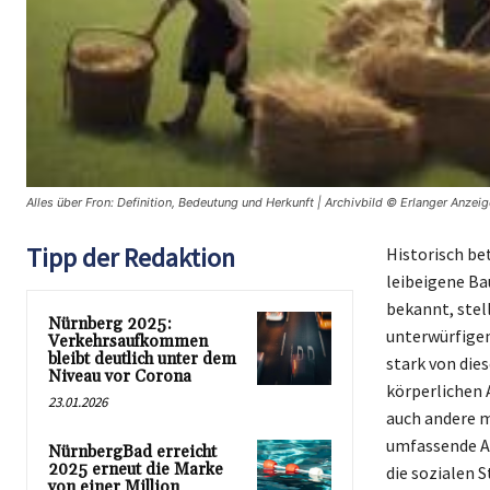
Alles über Fron: Definition, Bedeutung und Herkunft | Archivbild © Erlanger Anzeig
Tipp der Redaktion
Historisch bet
leibeigene Ba
bekannt, stel
Nürnberg 2025:
unterwürfigen
Verkehrsaufkommen
bleibt deutlich unter dem
stark von die
Niveau vor Corona
körperlichen 
23.01.2026
auch andere m
umfassende An
NürnbergBad erreicht
2025 erneut die Marke
die sozialen S
von einer Million