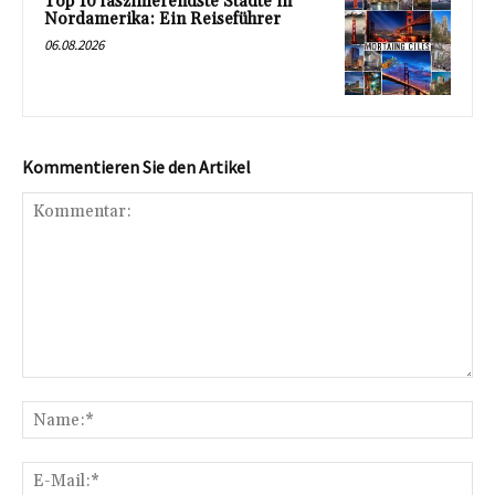
Top 10 faszinierendste Städte in
Nordamerika: Ein Reiseführer
06.08.2026
Kommentieren Sie den Artikel
Kommentar:
Na
E-