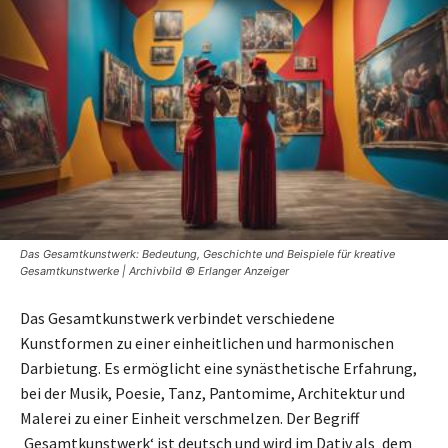
Das Gesamtkunstwerk: Bedeutung, Geschichte und Beispiele für kreative
Gesamtkunstwerke | Archivbild © Erlanger Anzeiger
Das Gesamtkunstwerk verbindet verschiedene
Kunstformen zu einer einheitlichen und harmonischen
Darbietung. Es ermöglicht eine synästhetische Erfahrung,
bei der Musik, Poesie, Tanz, Pantomime, Architektur und
Malerei zu einer Einheit verschmelzen. Der Begriff
‚Gesamtkunstwerk‘ ist deutsch und wird im Dativ als ‚dem