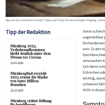
Was tun bei schlechtem Essen? Tipps und Tricks für den richtigen Umgang | Archi
Tipp der Redaktion
Unter schlech
ungenießbar g
Vorhandensein
Nürnberg 2025:
sein. Zu den 
Verkehrsaufkommen
bleibt deutlich unter dem
Darmbeschwer
Niveau vor Corona
verursachen k
23.01.2026
sich darin sc
Erbrechen ode
NürnbergBad erreicht
2025 erneut die Marke
wichtig, ausr
von einer Million
schweren Fäll
Besuchen
Hilfe in Ansp
22.12.2025
Nürnberg richtet Stiftung
Symptom
für bezahlbaren