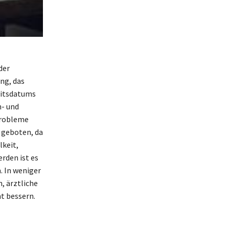
der
ng, das
eitsdatums
n- und
Probleme
 geboten, da
lkeit,
rden ist es
. In weniger
, ärztliche
t bessern.