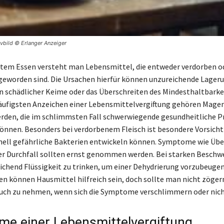
vbild © Erlanger Anzeiger
tem Essen versteht man Lebensmittel, die entweder verdorben o
eworden sind. Die Ursachen hierfür können unzureichende Lageru
 schädlicher Keime oder das Überschreiten des Mindesthaltbark
häufigsten Anzeichen einer Lebensmittelvergiftung gehören Mage
den, die im schlimmsten Fall schwerwiegende gesundheitliche 
önnen. Besonders bei verdorbenem Fleisch ist besondere Vorsicht
hnell gefährliche Bakterien entwickeln können. Symptome wie Übe
r Durchfall sollten ernst genommen werden. Bei starken Beschwe
eichend Flüssigkeit zu trinken, um einer Dehydrierung vorzubeugen
en können Hausmittel hilfreich sein, doch sollte man nicht zögern
ruch zu nehmen, wenn sich die Symptome verschlimmern oder nich
e einer Lebensmittelvergiftung