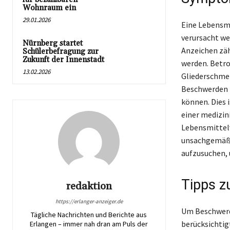
Wohnraum ein
29.01.2026
Eine Lebensm
verursacht we
Nürnberg startet
Anzeichen zäh
Schülerbefragung zur
Zukunft der Innenstadt
werden. Betro
13.02.2026
Gliederschmer
Beschwerden 
können. Dies 
einer medizin
Lebensmittelv
unsachgemäße 
aufzusuchen, 
Tipps z
redaktion
https://erlanger-anzeiger.de
Um Beschwerde
Tägliche Nachrichten und Berichte aus
berücksichtig
Erlangen – immer nah dran am Puls der