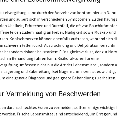
ittelvergiftung kann durch den Verzehr von kontaminierten Nahr
rden und äußert sich in verschiedenen Symptomen. Zu den häufig
len Übelkeit, Erbrechen und Durchfall, die oft von Bauchkrämpfe
ffene leiden zudem häufig an Fieber, Müdigkeit sowie Muskel- und
zen. Kopfschmerzen können ebenfalls auftreten, während sich di
in schweren Fällen durch Austrocknung und Dehydration verschl
ist besonders riskant bei starkem Flüssigkeitsverlust, der zur Not
ischen Behandlung führen kann. Risikofaktoren für eine
ergiftung umfassen nicht nur die Art der Lebensmittel, sondern 
Lagerung und Zubereitung. Bei Magenschmerzen ist es wichtig, 
um eine genaue Diagnose und geeignete Behandlung zu erhalten.
ur Vermeidung von Beschwerden
n durch schlechtes Essen zu vermeiden, sollten einige wichtige
t werden. Frische Lebensmittel sind entscheidend, um Erreger un