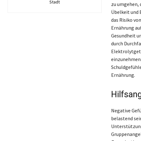
Stadt
zu umgehen, 
Übelkeit und 
das Risiko von
Ernährung auf
Gesundheit un
durch Durchfa
Elektrolytge
einzunehmen. 
Schuldgefühl
Ernährung.
Hilfsan
Negative Gef
belastend sei
Unterstützung
Gruppenangebo