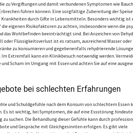
die zu Vergiftungen und damit verbundenen Symptomen wie Bauc
Erbrechen führen können. Eine sorgfältige Zubereitung der Speis
 Krankheiten durch Gifte in Lebensmitteln. Besonders wichtig ist e
 die eigenen Risikofaktoren zu achten, insbesondere wenn die ps
d das Wohlbefinden beeinträchtigt sind. Bei Anzeichen von Dehy
ll oder Flüssigkeitsverlust ist es ratsam, ausreichend Wasser oder
tränke zu konsumieren und gegebenenfalls rehydrierende Lösung
Im Extremfall kann ein Klinikbesuch notwendig werden. Vermeid
e und Scham im Umgang mit Essen und achten Sie auf eine ausge
gebote bei schlechten Erfahrungen
ühle und Schuldgefühle nach dem Konsum von schlechtem Essen 
n. Es ist wichtig, bei Symptomen, die auf eine Essstörung hindeute
 zu suchen. Die Behandlung dieser Gefühle kann durch professione
te und Gespräche mit Gleichgesinnten erfolgen. Es gibt viele