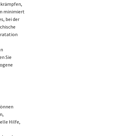
hkrämpfen,
en minimiert
s, bei der
ychische
dratation
en
en Sie
wogene
können
n,
lle Hilfe,