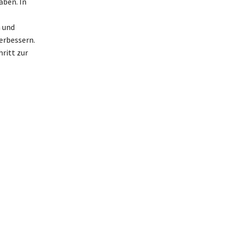
aben. In
 und
erbessern.
ritt zur