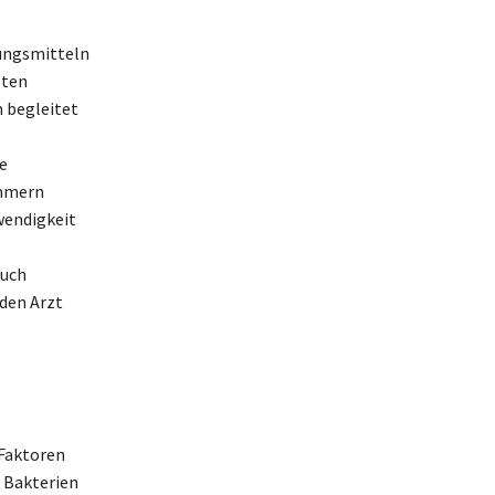
ungsmitteln
sten
n begleitet
e
immern
wendigkeit
auch
den Arzt
 Faktoren
d Bakterien