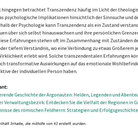
k hingegen betrachtet Transzendenz häufig im Licht der theologi
s psychologische Implikationen hinsichtlich der Sinnsuche und d
erhalb der Psychologie kann Transzendenz als ein Zustand verstan
duen über sich selbst hinauswachsen und ihre persönlichen Grenze
Diese Erfahrungen stehen oft im Zusammenhang mit Zuständen d
der tiefem Verständnis, wo eine Verbindung zu etwas Größerem je
Wirklichkeit erlebt wird. Solche transzendentalen Erfahrungen k
auch transformative Auswirkungen auf das emotionale Wohlbefinde
tive der individuellen Person haben.
ant:
ierende Geschichte der Argonauten: Helden, Legenden und Abente
er Verwaltungsbezirk: Entdecken Sie die Vielfalt der Regionen in 
nisse des römischen Feldherrn: Strategien und Erfolgsgeschicht