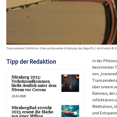
Transzendenz Definition: Eine umfassende Erklärung des Begriffs | Archivbild © E
Tipp der Redaktion
In der Philos
bestimmter Th
von „transced
Nürnberg 2025:
Transzendenz 
Verkehrsaufkommen
bleibt deutlich unter dem
über unsere u
Niveau vor Corona
Rahmen, der d
23.01.2026
reflektieren 
Meditation, of
NürnbergBad erreicht
2025 erneut die Marke
und Entspannu
von einer Million