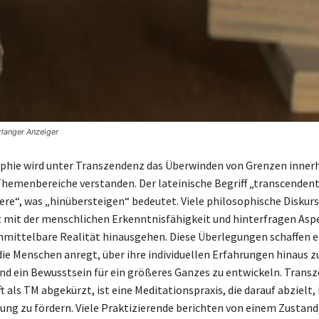
rlanger Anzeiger
ophie wird unter Transzendenz das Überwinden von Grenzen inner
emenbereiche verstanden. Der lateinische Begriff „transcenden
ere“, was „hinübersteigen“ bedeutet. Viele philosophische Diskur
mit der menschlichen Erkenntnisfähigkeit und hinterfragen Aspe
nmittelbare Realität hinausgehen. Diese Überlegungen schaffen 
ie Menschen anregt, über ihre individuellen Erfahrungen hinaus z
und ein Bewusstsein für ein größeres Ganzes zu entwickeln. Trans
t als TM abgekürzt, ist eine Meditationspraxis, die darauf abzielt,
ng zu fördern. Viele Praktizierende berichten von einem Zustand,