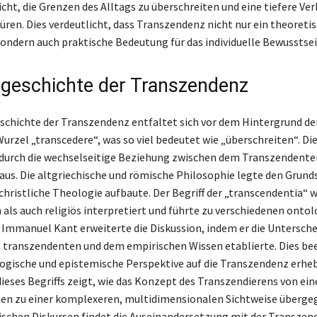
cht, die Grenzen des Alltags zu überschreiten und eine tiefere Ve
püren. Dies verdeutlicht, dass Transzendenz nicht nur ein theoreti
sondern auch praktische Bedeutung für das individuelle Bewusstsei
sgeschichte der Transzendenz
eschichte der Transzendenz entfaltet sich vor dem Hintergrund de
Wurzel „transcedere“, was so viel bedeutet wie „überschreiten“. Di
 durch die wechselseitige Beziehung zwischen dem Transzendent
s. Die altgriechische und römische Philosophie legte den Grunds
 christliche Theologie aufbaute. Der Begriff der „transcendentia“
 als auch religiös interpretiert und führte zu verschiedenen onto
Immanuel Kant erweiterte die Diskussion, indem er die Untersch
transzendenten und dem empirischen Wissen etablierte. Dies bee
ogische und epistemische Perspektive auf die Transzendenz erhebl
ieses Begriffs zeigt, wie das Konzept des Transzendierens von eine
n zu einer komplexeren, multidimensionalen Sichtweise übergeg
ischen Diskursen findet die Auseinandersetzung mit der Transze