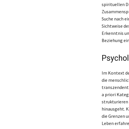
spirituellen 
Zusammenspie
Suche nach ei
Sichtweise de
Erkenntnis un
Beziehung ei
Psychol
Im Kontext de
die menschlic
transzendenta
a priori Kate
strukturieren
hinausgeht. K
die Grenzen u
Leben erfahre