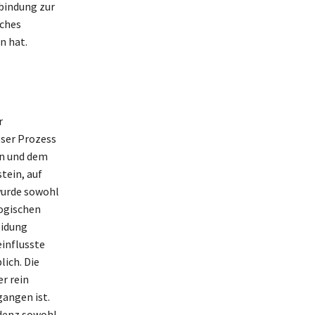
rbindung zur
sches
n hat.
r
eser Prozess
en und dem
tein, auf
 wurde sowohl
logischen
eidung
influsste
ich. Die
r rein
angen ist.
ndenz sowohl