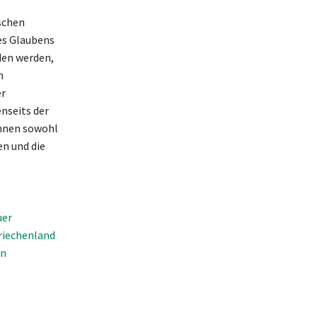
schen
es Glaubens
den werden,
n
er
nseits der
önnen sowohl
n und die
uer
Griechenland
en