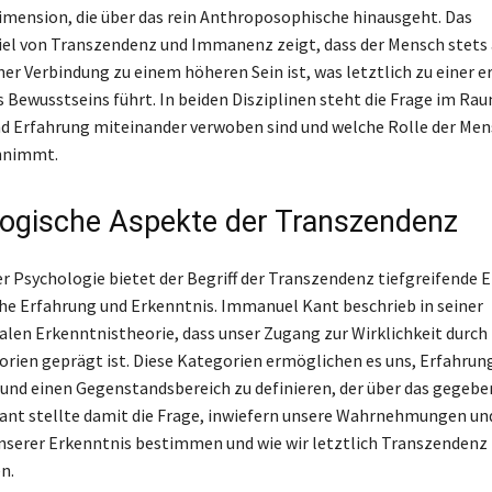
Dimension, die über das rein Anthroposophische hinausgeht. Das
l von Transzendenz und Immanenz zeigt, dass der Mensch stets 
ner Verbindung zu einem höheren Sein ist, was letztlich zu einer e
s Bewusstseins führt. In beiden Disziplinen steht die Frage im Rau
d Erfahrung miteinander verwoben sind und welche Rolle der Mens
nnimmt.
ogische Aspekte der Transzendenz
r Psychologie bietet der Begriff der Transzendenz tiefgreifende E
he Erfahrung und Erkenntnis. Immanuel Kant beschrieb in seiner
len Erkenntnistheorie, dass unser Zugang zur Wirklichkeit durc
gorien geprägt ist. Diese Kategorien ermöglichen es uns, Erfahrun
 und einen Gegenstandsbereich zu definieren, der über das gegebe
ant stellte damit die Frage, inwiefern unsere Wahrnehmungen u
nserer Erkenntnis bestimmen und wie wir letztlich Transzendenz
n.