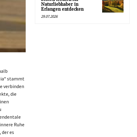
Naturliebhaber in
Erlangen entdecken
29.07.2026
halb
tia“ stammt
se verbinden
kte, die
einen
u
zendentale
 innere Ruhe
 der es