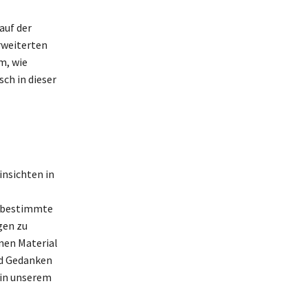
auf der
rweiterten
m, wie
ch in dieser
insichten in
h bestimmte
gen zu
nen Material
nd Gedanken
 in unserem