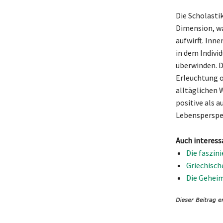
Die Scholasti
Dimension, wa
aufwirft. Inn
in dem Indivi
überwinden. 
Erleuchtung o
alltäglichen 
positive als 
Lebensperspek
Auch interess
Die faszin
Griechisch
Die Geheim