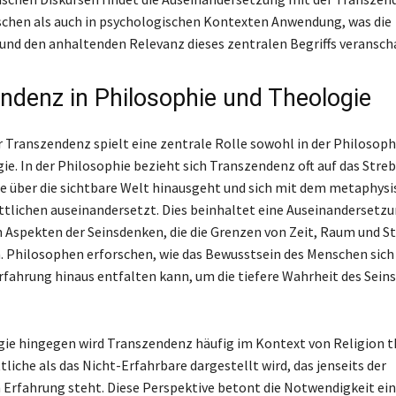
schen als auch in psychologischen Kontexten Anwendung, was die
t und den anhaltenden Relevanz dieses zentralen Begriffs veranscha
ndenz in Philosophie und Theologie
er Transzendenz spielt eine zentrale Rolle sowohl in der Philosoph
gie. In der Philosophie bezieht sich Transzendenz oft auf das Stre
ie über die sichtbare Welt hinausgeht und sich mit dem metaphys
tlichen auseinandersetzt. Dies beinhaltet eine Auseinandersetz
 Aspekten der Seinsdenken, die die Grenzen von Zeit, Raum und Sto
. Philosophen erforschen, wie das Bewusstsein des Menschen sich 
ahrung hinaus entfalten kann, um die tiefere Wahrheit des Seins
gie hingegen wird Transzendenz häufig im Kontext von Religion t
liche als das Nicht-Erfahrbare dargestellt wird, das jenseits der
Erfahrung steht. Diese Perspektive betont die Notwendigkeit ein