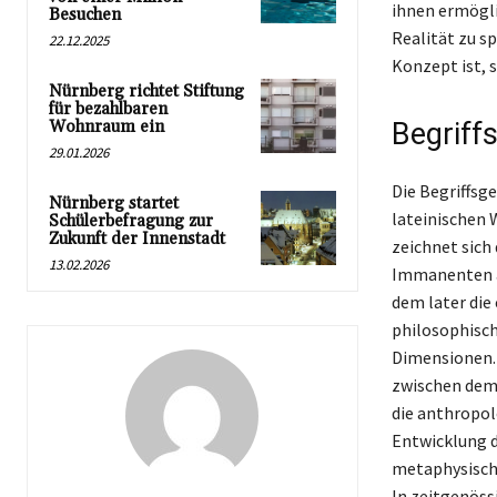
ihnen ermögli
Besuchen
Realität zu s
22.12.2025
Konzept ist, 
Nürnberg richtet Stiftung
für bezahlbaren
Wohnraum ein
Begriff
29.01.2026
Die Begriffsg
Nürnberg startet
lateinischen 
Schülerbefragung zur
Zukunft der Innenstadt
zeichnet sich
13.02.2026
Immanenten au
dem later die
philosophisch
Dimensionen. 
zwischen dem 
die anthropol
Entwicklung d
metaphysische
In zeitgenöss