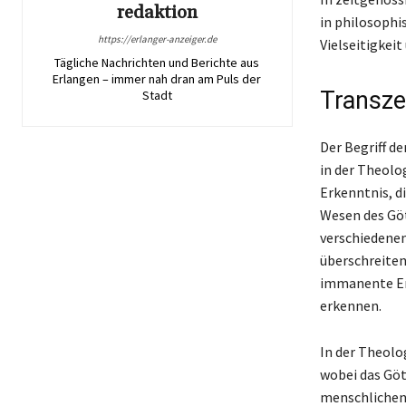
redaktion
in philosophi
https://erlanger-anzeiger.de
Vielseitigkei
Tägliche Nachrichten und Berichte aus
Erlangen – immer nah dran am Puls der
Transze
Stadt
Der Begriff d
in der Theolo
Erkenntnis, d
Wesen des Göt
verschiedenen
überschreiten
immanente Erf
erkennen.
In der Theolo
wobei das Gött
menschlichen 