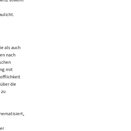
ulicht.
ie als auch
ben nach
ischen
ung mit
fflichkeit
über die
 zu
hematisiert,
er