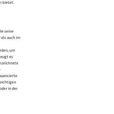
 bietet.
ie seine
 als auch im
erden, um
eugt es
gezeichnete
e
nuancierte
wichtigen
oder in der