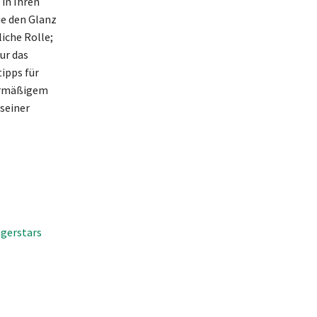
in Ihren
ie den Glanz
iche Rolle;
ur das
ipps für
ermäßigem
seiner
agerstars