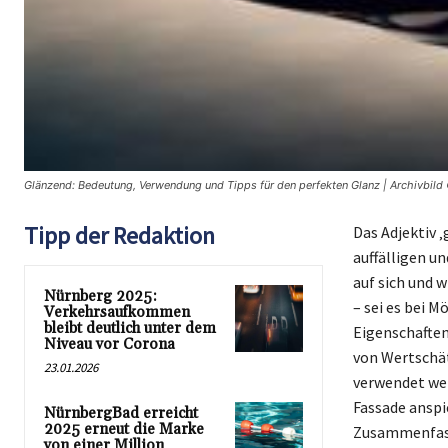
Glänzend: Bedeutung, Verwendung und Tipps für den perfekten Glanz | Archivbild
Tipp der Redaktion
Das Adjektiv ‚
auffälligen u
auf sich und 
Nürnberg 2025:
– sei es bei M
Verkehrsaufkommen
bleibt deutlich unter dem
Eigenschaften
Niveau vor Corona
von Wertschät
23.01.2026
verwendet wer
Fassade anspie
NürnbergBad erreicht
2025 erneut die Marke
Zusammenfasse
von einer Million