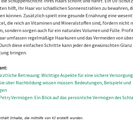
die Schuppenschicht Ihres Haars schont und nährt. Ein UV-Schutz 
en hilft, Ihr Haar vor schädlichen Sonnenstrahlen zu bewahren, d
en können. Zusätzlich spielt eine gesunde Ernährung eine wesentl
l, die reich an Vitaminen und Mineralstoffen sind, fördern nicht n
 sondern sorgen auch für ein naturales Volumen und Fülle. Profit
aar umfassen regelmäßige Haarkuren und das Vermeiden von üb
 Durch diese einfachen Schritte kann jeder den gewünschten Glanz 
tung bringen.
ant:
rztliche Betreuung: Wichtige Aspekte für eine sichere Versorgung
 Sie über Nachbildung wissen müssen: Bedeutungen, Beispiele und
gen
etry Vermögen: Ein Blick auf das persönliche Vermögen des Schl