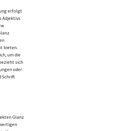
nung erfolgt
s Adjektivs
ne
Glanz
gen
t bieten.
ich, um die
bezieht sich
tungen oder
 Schrift
fekten Glanz
hwertigen