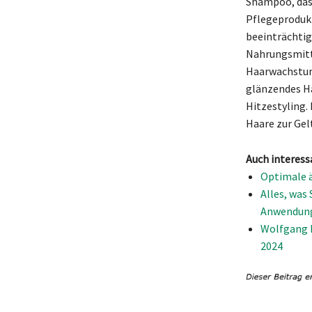
Shampoo, das 
Pflegeprodukt
beeinträchtig
Nahrungsmitte
Haarwachstum,
glänzendes H
Hitzestyling.
Haare zur Gel
Auch interess
Optimale ä
Alles, was
Anwendun
Wolfgang P
2024