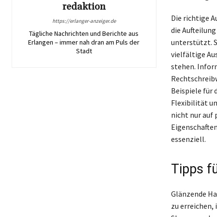
redaktion
Die richtige 
https://erlanger-anzeiger.de
die Aufteilun
Tägliche Nachrichten und Berichte aus
unterstützt. 
Erlangen – immer nah dran am Puls der
Stadt
vielfältige A
stehen. Infor
Rechtschreibw
Beispiele für
Flexibilität u
nicht nur auf
Eigenschaften
essenziell.
Tipps f
Glänzende Haa
zu erreichen,