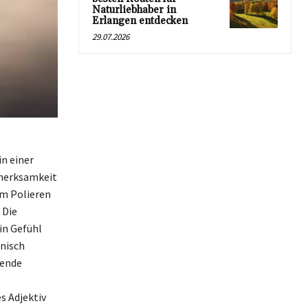
Naturliebhaber in
Erlangen entdecken
29.07.2026
in einer
fmerksamkeit
em Polieren
 Die
in Gefühl
onisch
zende
s Adjektiv