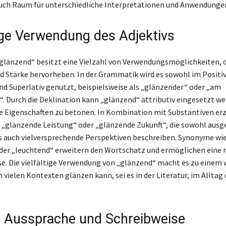
auch Raum für unterschiedliche Interpretationen und Anwendungen
tige Verwendung des Adjektivs
„glänzend“ besitzt eine Vielzahl von Verwendungsmöglichkeiten, d
 Stärke hervorheben. In der Grammatik wird es sowohl im Positiv
d Superlativ genutzt, beispielsweise als „glänzender“ oder „am
. Durch die Deklination kann „glänzend“ attributiv eingesetzt w
 Eigenschaften zu betonen. In Kombination mit Substantiven erz
 „glänzende Leistung“ oder „glänzende Zukunft“, die sowohl aus
s auch vielversprechende Perspektiven beschreiben. Synonyme wi
der „leuchtend“ erweitern den Wortschatz und ermöglichen eine 
e. Die vielfältige Verwendung von „glänzend“ macht es zu einem 
in vielen Kontexten glänzen kann, sei es in der Literatur, im Alltag 
e Aussprache und Schreibweise