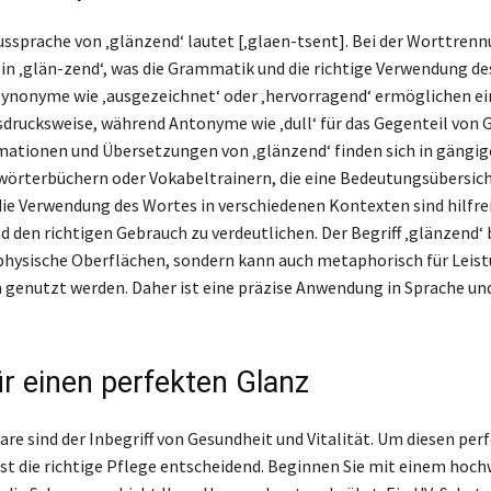
Aussprache von ‚glänzend‘ lautet [‚glaen-tsent]. Bei der Worttren
g in ‚glän-zend‘, was die Grammatik und die richtige Verwendung de
Synonyme wie ‚ausgezeichnet‘ oder ‚hervorragend‘ ermöglichen ei
usdrucksweise, während Antonyme wie ‚dull‘ für das Gegenteil von 
mationen und Übersetzungen von ‚glänzend‘ finden sich in gängi
örterbüchern oder Vokabeltrainern, die eine Bedeutungsübersich
 die Verwendung des Wortes in verschiedenen Kontexten sind hilfre
nd den richtigen Gebrauch zu verdeutlichen. Der Begriff ‚glänzend‘ 
 physische Oberflächen, sondern kann auch metaphorisch für Leis
 genutzt werden. Daher ist eine präzise Anwendung in Sprache und
ür einen perfekten Glanz
re sind der Inbegriff von Gesundheit und Vitalität. Um diesen per
 ist die richtige Pflege entscheidend. Beginnen Sie mit einem hoc