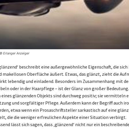
 © Erlanger Anzeiger
glänzend‘ beschreibt eine außergewöhnliche Eigenschaft, die sich 
nd makellosen Oberfläche äußert. Etwas, das glänzt, zieht die Au
wirkt lebendig und einladend. Besonders im Zusammenhang mit d
öbeln oder in der Haarpflege – ist der Glanz von großer Bedeutung.
 eines glänzenden Objekts sind durchweg positiv; sie vermitteln e
zung und sorgfältiger Pflege. Außerdem kann der Begriff auch ir
den, etwa wenn ein Prosaschriftsteller sarkastisch auf eine glän
lt, die die weniger erfreulichen Aspekte einer Situation verbirgt.
nd lässt sich sagen, dass ‚glänzend‘ nicht nur ein beschreibende