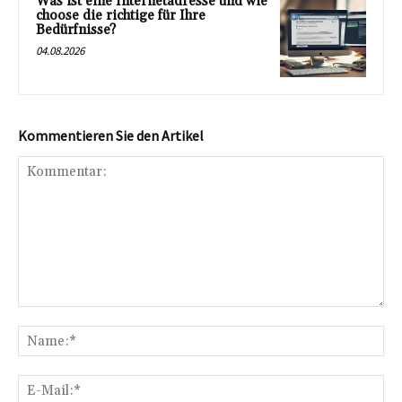
Was ist eine Internetadresse und wie
choose die richtige für Ihre
Bedürfnisse?
04.08.2026
Kommentieren Sie den Artikel
Kommentar:
Na
E-