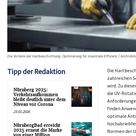
Die Vorteile der Hartbeschichtung: Optimierung für maximale Effizienz | Archivbil
Tipp der Redaktion
Die Hartbesch
zahlreichen S
wird. Zu dies
Nürnberg 2025:
die UV-Rotati
Verkehrsaufkommen
bleibt deutlich unter dem
Anforderunge
Niveau vor Corona
finden Anwend
23.01.2026
optimale Anti
hochabriebfes
NürnbergBad erreicht
2025 erneut die Marke
Normen der UN
von einer Million