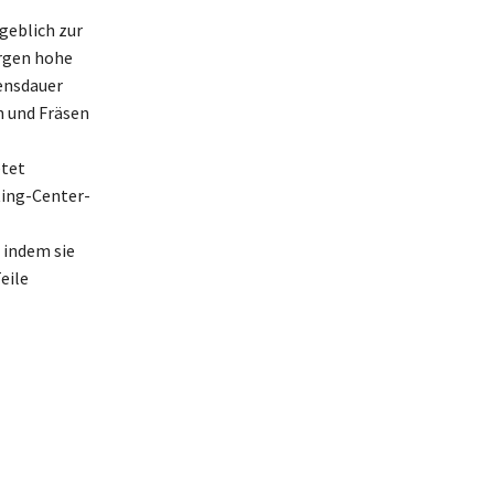
geblich zur
orgen hohe
ensdauer
n und Fräsen
etet
ting-Center-
 indem sie
eile