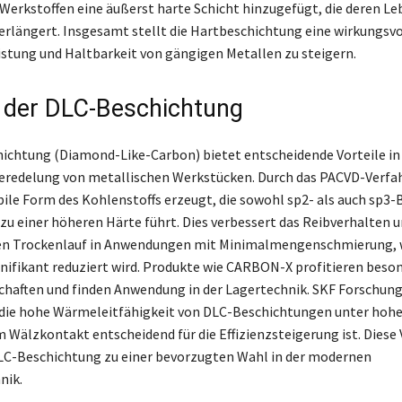
Werkstoffen eine äußerst harte Schicht hinzugefügt, die deren L
rlängert. Insgesamt stellt die Hartbeschichtung eine wirkungsv
eistung und Haltbarkeit von gängigen Metallen zu steigern.
e der DLC-Beschichtung
ichtung (Diamond-Like-Carbon) bietet entscheidende Vorteile in
eredelung von metallischen Werkstücken. Durch das PACVD-Verfah
ile Form des Kohlenstoffs erzeugt, die sowohl sp2- als auch sp3
 zu einer höheren Härte führt. Dies verbessert das Reibverhalten 
en Trockenlauf in Anwendungen mit Minimalmengenschmierung, 
gnifikant reduziert wird. Produkte wie CARBON-X profitieren beso
chaften und finden Anwendung in der Lagertechnik. SKF Forschung
 die hohe Wärmeleitfähigkeit von DLC-Beschichtungen unter hoh
 Wälzkontakt entscheidend für die Effizienzsteigerung ist. Diese 
LC-Beschichtung zu einer bevorzugten Wahl in der modernen
nik.