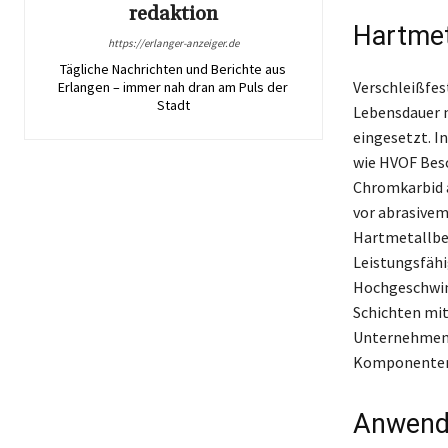
redaktion
Hartmet
https://erlanger-anzeiger.de
Tägliche Nachrichten und Berichte aus
Verschleißfes
Erlangen – immer nah dran am Puls der
Stadt
Lebensdauer m
eingesetzt. 
wie HVOF Besc
Chromkarbid a
vor abrasivem
Hartmetallbe
Leistungsfähi
Hochgeschwin
Schichten mit
Unternehmen s
Komponenten 
Anwendu