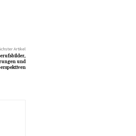
chster Artikel
erufsbilder,
rungen und
erspektiven