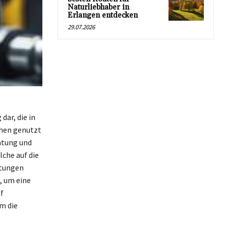
Naturliebhaber in
Erlangen entdecken
29.07.2026
dar, die in
chen genutzt
htung und
lche auf die
htungen
, um eine
f
m die