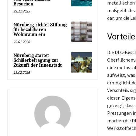
metallischen 
Besuchen
maßgeblich ve
22.12.2025
dar, um die L
Nürnberg richtet Stiftung
für bezahlbaren
Wohnraum ein
Vorteil
29.01.2026
Die DLC-Besch
Nürnberg startet
Oberflächenv
Schülerbefragung zur
Zukunft der Innenstadt
eine metastab
13.02.2026
aufweist, was
ermöglicht d
Verschleiß si
diesen Eigens
gezeigt, dass
Pressungen im
machen die D
Werkstofftech