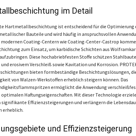
allbeschichtung im Detail
te Hartmetallbeschichtung ist entscheidend für die Optimierung 
etallischer Bauteile und wird häufig in anspruchsvollen Anwend
In modernen Coating-Centern wie Coating-Center-Castrop komme
hichtung zum Einsatz, um karbidische Schichten aus Wolframkar
ufzubringen. Diese hochabriebfesten Stoffe schützen Stahlbautei
 und erosivem Verschleiß sowie Kavitation und Korrosion. PROTE
schichtungen bieten formbeständige Beschichtungslösungen, die
gkeit von Walzen-Werkstoffen erheblich steigern können. Das
digkeitsflammspritzen ermöglicht die Anwendung verschleißfes
 optimalen Haftungseigenschaften. Mit dieser Technologie erziel
ignifikante Effizienzsteigerungen und verlängern die Lebensdaue
erheblich.
ngsgebiete und Effizienzsteigerung