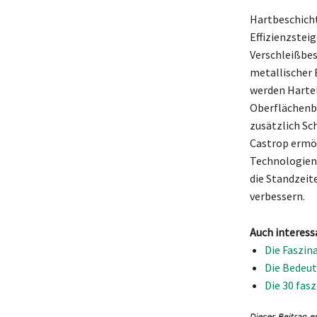
Hartbeschich
Effizienzstei
Verschleißbes
metallischer 
werden Hartel
Oberflächenbe
zusätzlich Sc
Castrop ermö
Technologien 
die Standzeit
verbessern.
Auch interess
Die Faszin
Die Bedeut
Die 30 fas