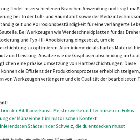
tung findet in verschiedenen Branchen Anwendung und trägt maß
gerung bei. In der Luft- und Raumfahrt sowie der Medizintechnik s
tändigkeit und Korrosionsbeständigkeit für eine verlängerte Leb
Bauteile. Bei Werkzeugen wie Wendeschneidplatten für das Drehe
oxierung und Typ-III-Anodisierung eingesetzt, um die
schichtung zu optimieren. Aluminiumoxid als hartes Material bi
hutz und Leistung. Ansätze wie die Gasphasenabscheidung im Coa
glichen eine präzise Umsetzung von Hartbeschichtungen. Diese
können die Effizienz der Produktionsprozesse erheblich steigern,
en von Werkzeugen verlängern und die Qualität der bearbeiteten T
ant:
ation der Bildhauerkunst: Meisterwerke und Techniken im Fokus
ung der Münzeinheit im historischen Kontext
zinierendsten Städte in der Schweiz, die du entdecken musst