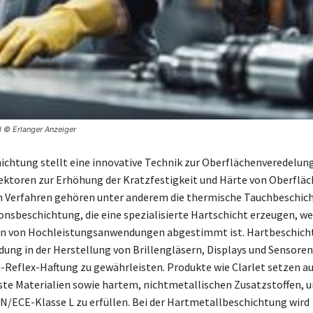
d © Erlanger Anzeiger
ichtung stellt eine innovative Technik zur Oberflächenveredelung 
ektoren zur Erhöhung der Kratzfestigkeit und Härte von Oberflä
en Verfahren gehören unter anderem die thermische Tauchbeschic
onsbeschichtung, die eine spezialisierte Hartschicht erzeugen, we
n von Hochleistungsanwendungen abgestimmt ist. Hartbeschic
ung in der Herstellung von Brillengläsern, Displays und Sensoren
-Reflex-Haftung zu gewährleisten. Produkte wie Clarlet setzen au
te Materialien sowie hartem, nichtmetallischen Zusatzstoffen, u
/ECE-Klasse L zu erfüllen. Bei der Hartmetallbeschichtung wird