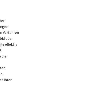
der
ungen
n Verfahren
bid oder
le effektiv
K
 die
ter
en
r ihrer