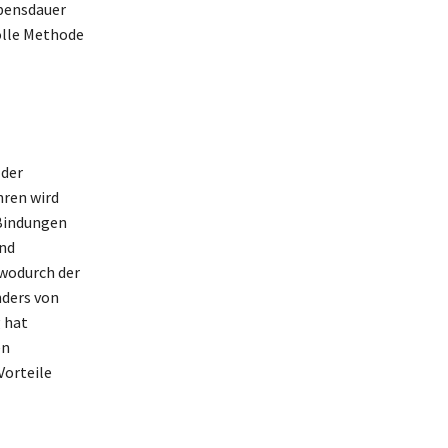
ebensdauer
olle Methode
 der
ren wird
-Bindungen
und
wodurch der
nders von
 hat
en
Vorteile