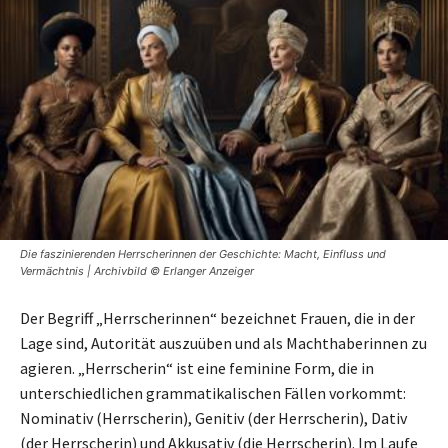
Die faszinierenden Herrscherinnen der Geschichte: Macht, Einfluss und
Vermächtnis | Archivbild © Erlanger Anzeiger
Der Begriff „Herrscherinnen“ bezeichnet Frauen, die in der
Lage sind, Autorität auszuüben und als Machthaberinnen zu
agieren. „Herrscherin“ ist eine feminine Form, die in
unterschiedlichen grammatikalischen Fällen vorkommt:
Nominativ (Herrscherin), Genitiv (der Herrscherin), Dativ
(der Herrscherin) und Akkusativ (die Herrscherin). Im Laufe