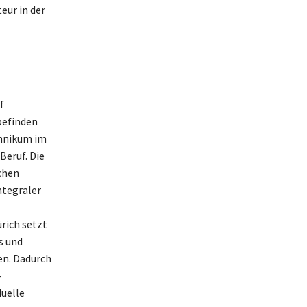
eur in der
f
befinden
chnikum im
Beruf. Die
ichen
ntegraler
rich setzt
s und
en. Dadurch
-
duelle