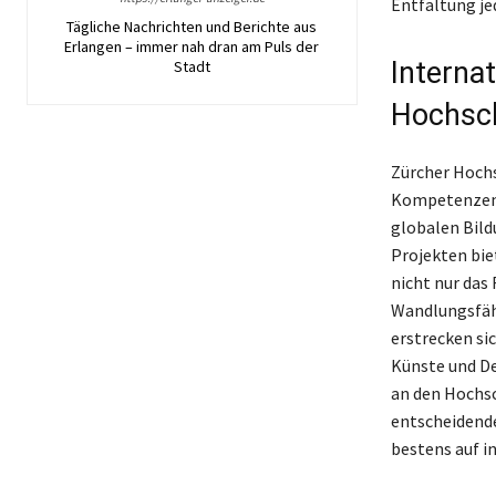
Entfaltung je
Tägliche Nachrichten und Berichte aus
Erlangen – immer nah dran am Puls der
Interna
Stadt
Hochsc
Zürcher Hochs
Kompetenzen 
globalen Bil
Projekten bie
nicht nur das
Wandlungsfähi
erstrecken sic
Künste und De
an den Hochsc
entscheidende
bestens auf i