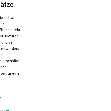
sätze
e sich an
ler
issen direkt
nstrukturen
 und der
tet werden.
ch
ls, schaffen
 der
ter für eine
7
d mehr