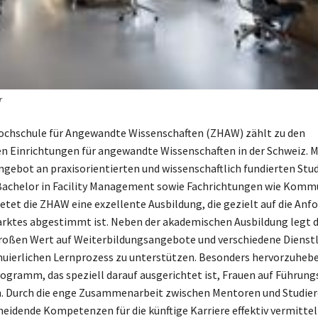
r
ochschule für Angewandte Wissenschaften (ZHAW) zählt zu den
 Einrichtungen für angewandte Wissenschaften in der Schweiz. M
Angebot an praxisorientierten und wissenschaftlich fundierten St
Bachelor in Facility Management sowie Fachrichtungen wie Komm
bietet die ZHAW eine exzellente Ausbildung, die gezielt auf die An
rktes abgestimmt ist. Neben der akademischen Ausbildung legt d
roßen Wert auf Weiterbildungsangebote und verschiedene Dienst
uierlichen Lernprozess zu unterstützen. Besonders hervorzuhebe
gramm, das speziell darauf ausgerichtet ist, Frauen auf Führun
n. Durch die enge Zusammenarbeit zwischen Mentoren und Studie
eidende Kompetenzen für die künftige Karriere effektiv vermittelt