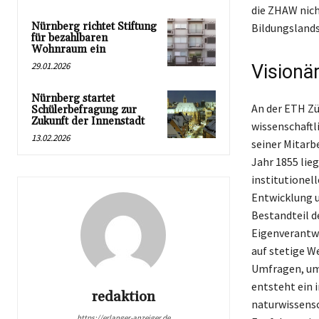
die ZHAW nich
Nürnberg richtet Stiftung
Bildungslandsc
für bezahlbaren
Wohnraum ein
29.01.2026
Visionä
Nürnberg startet
An der ETH Zür
Schülerbefragung zur
Zukunft der Innenstadt
wissenschaftl
13.02.2026
seiner Mitarb
Jahr 1855 lie
institutionel
Entwicklung u
Bestandteil d
Eigenverantwo
auf stetige W
Umfragen, um
entsteht ein 
redaktion
naturwissensc
https://erlanger-anzeiger.de