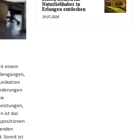
Naturliebhaber in
Erlangen entdecken
29.07.2026
it einem
udiengängen,
unikation
forderungen
ie
leistungen,
n ist das
gspositionen
renden
. Somit ist