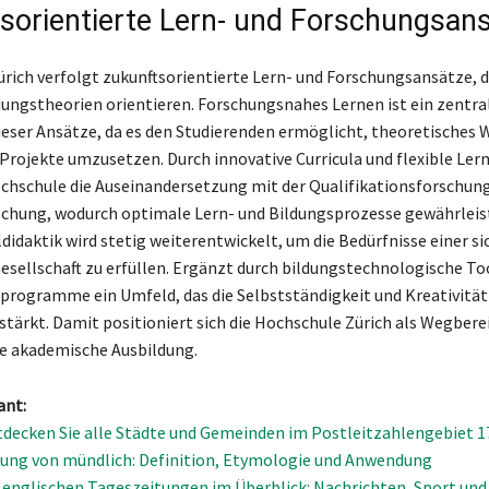
sorientierte Lern- und Forschungsan
rich verfolgt zukunftsorientierte Lern- und Forschungsansätze, di
dungstheorien orientieren. Forschungsnahes Lernen ist ein zentra
ieser Ansätze, da es den Studierenden ermöglicht, theoretisches W
 Projekte umzusetzen. Durch innovative Curricula und flexible Ler
ochschule die Auseinandersetzung mit der Qualifikationsforschung
chung, wodurch optimale Lern- und Bildungsprozesse gewährleis
didaktik wird stetig weiterentwickelt, um die Bedürfnisse einer si
sellschaft zu erfüllen. Ergänzt durch bildungstechnologische Too
programme ein Umfeld, das die Selbstständigkeit und Kreativität
stärkt. Damit positioniert sich die Hochschule Zürich als Wegberei
e akademische Ausbildung.
ant:
tdecken Sie alle Städte und Gemeinden im Postleitzahlengebiet 1
ung von mündlich: Definition, Etymologie und Anwendung
 englischen Tageszeitungen im Überblick: Nachrichten, Sport un