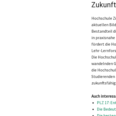
Zukunft
Hochschule Zü
aktuellen Bil
Bestandteil d
in praxisnahe
fördert die H
Lehr-Lernfors
Die Hochschul
wandelnden Ge
die Hochschul
Studierenden 
zukunftsfähig
Auch interess
PLZ 17: En
Die Bedeut
Die besten