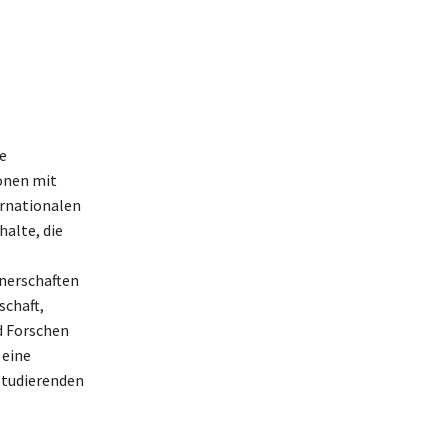
e
onen mit
rnationalen
halte, die
tnerschaften
schaft,
d Forschen
 eine
 Studierenden