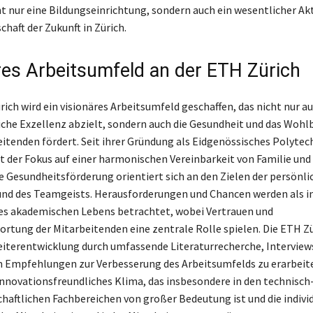
t nur eine Bildungseinrichtung, sondern auch ein wesentlicher Akt
haft der Zukunft in Zürich.
res Arbeitsumfeld an der ETH Zürich
ich wird ein visionäres Arbeitsumfeld geschaffen, das nicht nur au
iche Exzellenz abzielt, sondern auch die Gesundheit und das Wohl
eitenden fördert. Seit ihrer Gründung als Eidgenössisches Polyte
gt der Fokus auf einer harmonischen Vereinbarkeit von Familie und 
le Gesundheitsförderung orientiert sich an den Zielen der persönl
nd des Teamgeists. Herausforderungen und Chancen werden als i
es akademischen Lebens betrachtet, wobei Vertrauen und
rtung der Mitarbeitenden eine zentrale Rolle spielen. Die ETH Zü
eiterentwicklung durch umfassende Literaturrecherche, Interview
 Empfehlungen zur Verbesserung des Arbeitsumfelds zu erarbeit
innovationsfreundliches Klima, das insbesondere in den technisch
haftlichen Fachbereichen von großer Bedeutung ist und die indivi