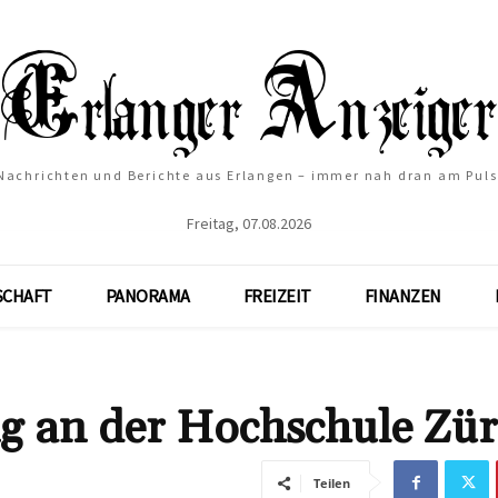
Nachrichten und Berichte aus Erlangen – immer nah dran am Puls
Freitag, 07.08.2026
SCHAFT
PANORAMA
FREIZEIT
FINANZEN
g an der Hochschule Zür
Teilen