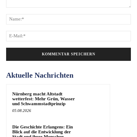
Kommentar:
Na
E-
Mai
Aktuelle Nachrichten
Nürnberg macht Altstadt
wetterfest: Mehr Grün, Wasser
und Schwammstadtprinzip
05.08.2026
Die Geschichte Erlangens: Ein
Blick auf die Entwicklung der
Stadt und ihrer Menschen