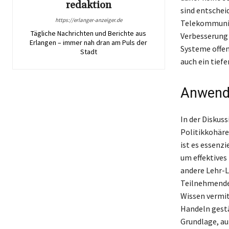
redaktion
sind entschei
https://erlanger-anzeiger.de
Telekommunika
Tägliche Nachrichten und Berichte aus
Verbesserung 
Erlangen – immer nah dran am Puls der
Systeme offen
Stadt
auch ein tief
Anwendu
In der Diskus
Politikkohäre
ist es essenz
um effektives
andere Lehr-L
Teilnehmenden
Wissen vermit
Handeln gestä
Grundlage, au