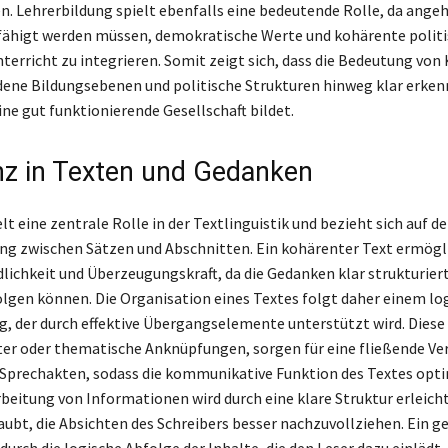
. Lehrerbildung spielt ebenfalls eine bedeutende Rolle, da ange
fähigt werden müssen, demokratische Werte und kohärente polit
terricht zu integrieren. Somit zeigt sich, dass die Bedeutung von
dene Bildungsebenen und politische Strukturen hinweg klar erken
eine gut funktionierende Gesellschaft bildet.
z in Texten und Gedanken
t eine zentrale Rolle in der Textlinguistik und bezieht sich auf d
 zwischen Sätzen und Abschnitten. Ein kohärenter Text ermögli
lichkeit und Überzeugungskraft, da die Gedanken klar strukturiert
folgen können. Die Organisation eines Textes folgt daher einem lo
 der durch effektive Übergangselemente unterstützt wird. Diese
er oder thematische Anknüpfungen, sorgen für eine fließende Ve
Sprechakten, sodass die kommunikative Funktion des Textes opti
rbeitung von Informationen wird durch eine klare Struktur erleicht
aubt, die Absichten des Schreibers besser nachzuvollziehen. Ein g