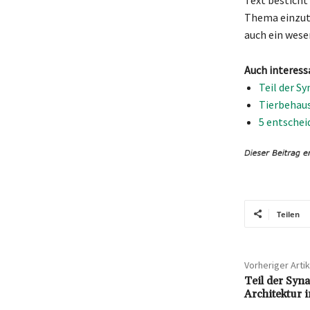
Text besticht 
Thema einzuta
auch ein wese
Auch interess
Teil der S
Tierbehaus
5 entschei
Teilen
Vorheriger Artik
Teil der Syn
Architektur