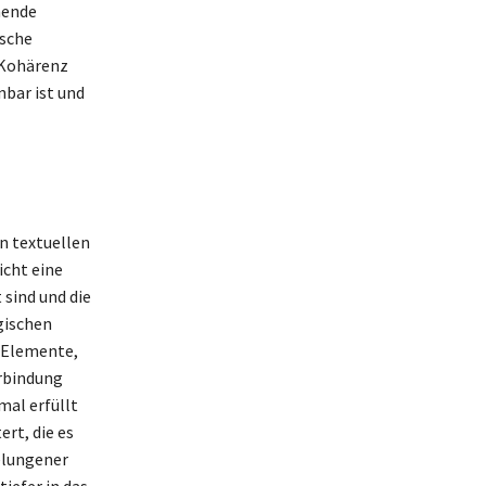
hende
ische
 Kohärenz
nbar ist und
en textuellen
cht eine
 sind und die
gischen
 Elemente,
rbindung
mal erfüllt
ert, die es
elungener