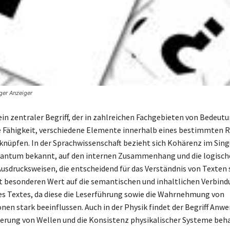
ger Anzeiger
in zentraler Begriff, der in zahlreichen Fachgebieten von Bedeutun
e Fähigkeit, verschiedene Elemente innerhalb eines bestimmten
rknüpfen. In der Sprachwissenschaft bezieht sich Kohärenz im Sing
tantum bekannt, auf den internen Zusammenhang und die logisch
Ausdrucksweisen, die entscheidend für das Verständnis von Texten s
gt besonderen Wert auf die semantischen und inhaltlichen Verbin
es Textes, da diese die Leserführung sowie die Wahrnehmung von
en stark beeinflussen. Auch in der Physik findet der Begriff Anw
gerung von Wellen und die Konsistenz physikalischer Systeme beh