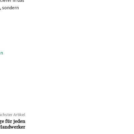
tiefer in das
, sondern
en
chster Artikel
e für jeden
Handwerker