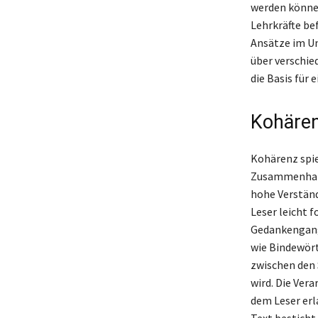
werden können
Lehrkräfte be
Ansätze im Un
über verschie
die Basis für 
Kohären
Kohärenz spiel
Zusammenhang
hohe Verständ
Leser leicht 
Gedankengang,
wie Bindewört
zwischen den 
wird. Die Vera
dem Leser erl