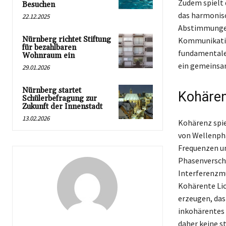
Zudem spielt 
Besuchen
das harmonis
22.12.2025
Abstimmungen 
Nürnberg richtet Stiftung
Kommunikation
für bezahlbaren
fundamentales
Wohnraum ein
ein gemeinsam
29.01.2026
Nürnberg startet
Kohären
Schülerbefragung zur
Zukunft der Innenstadt
13.02.2026
Kohärenz spie
von Wellenph
Frequenzen un
Phasenverschi
Interferenzmu
Kohärente Lic
erzeugen, das
inkohärentes 
daher keine s