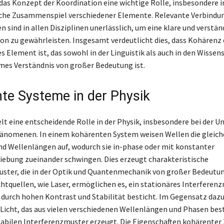
das Konzept der Koordination eine wichtige Rolle, insbesondere i
che Zusammenspiel verschiedener Elemente. Relevante Verbindu
sind in allen Disziplinen unerlässlich, um eine klare und verstän
 zu gewährleisten. Insgesamt verdeutlicht dies, dass Kohärenz 
 Element ist, das sowohl in der Linguistik als auch in den Wissens
es Verständnis von großer Bedeutung ist.
te Systeme in der Physik
lt eine entscheidende Rolle in der Physik, insbesondere bei der 
änomenen. In einem kohärenten System weisen Wellen die gleich
d Wellenlängen auf, wodurch sie in-phase oder mit konstanter
ebung zueinander schwingen. Dies erzeugt charakteristische
ster, die in der Optik und Quantenmechanik von großer Bedeutun
htquellen, wie Laser, ermöglichen es, ein stationäres Interferen
 durch hohen Kontrast und Stabilität besticht. Im Gegensatz dazu
Licht, das aus vielen verschiedenen Wellenlängen und Phasen bes
tabilen Interferenzmuster erzeugt. Die Eigenschaften kohärenter