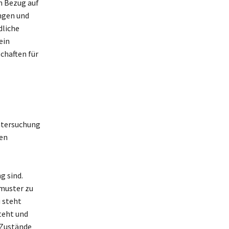
n Bezug auf
ngen und
dliche
ein
chaften für
Untersuchung
en
g sind.
zmuster zu
 steht
teht und
 Zustände