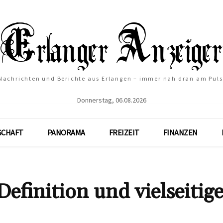
Nachrichten und Berichte aus Erlangen – immer nah dran am Puls
Donnerstag, 06.08.2026
SCHAFT
PANORAMA
FREIZEIT
FINANZEN
efinition und vielseitig