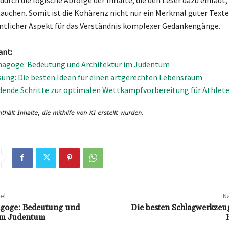
durch die logische Abfolge der Inhalte, die den Leser dazu einlädt, 
uchen. Somit ist die Kohärenz nicht nur ein Merkmal guter Texte
ntlicher Aspekt für das Verständnis komplexer Gedankengänge.
ant:
ynagoge: Bedeutung und Architektur im Judentum
ung: Die besten Ideen für einen artgerechten Lebensraum
dende Schritte zur optimalen Wettkampfvorbereitung für Athlet
el
Nä
agoge: Bedeutung und
Die besten Schlagwerkzeug
 im Judentum