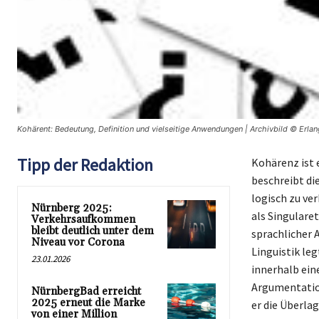
Kohärent: Bedeutung, Definition und vielseitige Anwendungen | Archivbild © Erlan
Tipp der Redaktion
Kohärenz ist e
beschreibt di
logisch zu ve
Nürnberg 2025:
als Singulare
Verkehrsaufkommen
bleibt deutlich unter dem
sprachlicher 
Niveau vor Corona
Linguistik le
23.01.2026
innerhalb ein
Argumentation
NürnbergBad erreicht
2025 erneut die Marke
er die Überla
von einer Million