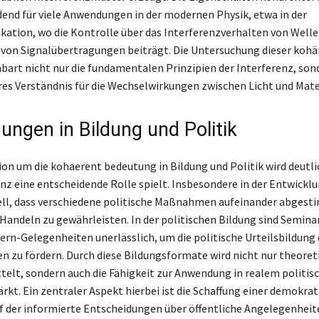
dend für viele Anwendungen in der modernen Physik, etwa in der
tion, wo die Kontrolle über das Interferenzverhalten von Welle
von Signalübertragungen beiträgt. Die Untersuchung dieser koh
bart nicht nur die fundamentalen Prinzipien der Interferenz, son
eres Verständnis für die Wechselwirkungen zwischen Licht und Mate
ngen in Bildung und Politik
sion um die kohaerent bedeutung in Bildung und Politik wird deutli
nz eine entscheidende Rolle spielt. Insbesondere in der Entwicklu
iell, dass verschiedene politische Maßnahmen aufeinander abgest
 Handeln zu gewährleisten. In der politischen Bildung sind Semina
ern-Gelegenheiten unerlässlich, um die politische Urteilsbildung 
 zu fördern. Durch diese Bildungsformate wird nicht nur theoret
telt, sondern auch die Fähigkeit zur Anwendung in realem politi
rkt. Ein zentraler Aspekt hierbei ist die Schaffung einer demokra
f der informierte Entscheidungen über öffentliche Angelegenheit