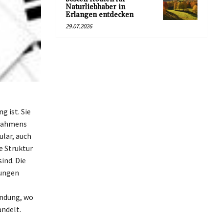
Naturliebhaber in
Erlangen entdecken
29.07.2026
g ist. Sie
 Rahmens
ular, auch
e Struktur
ind. Die
dungen
endung, wo
andelt.