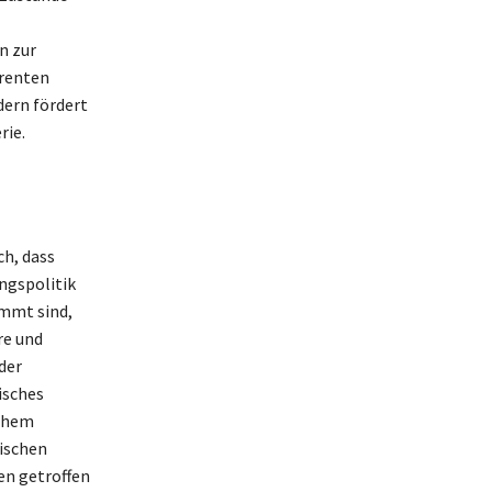
n zur
ärenten
dern fördert
rie.
ch, dass
ngspolitik
immt sind,
re und
der
isches
schem
tischen
en getroffen