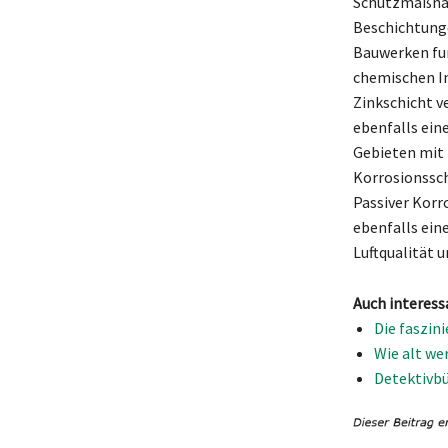
Schutzmaßnah
Beschichtunge
Bauwerken fun
chemischen In
Zinkschicht v
ebenfalls ein
Gebieten mit 
Korrosionssch
Passiver Korr
ebenfalls ein
Luftqualität 
Auch interess
Die faszin
Wie alt we
Detektivbü