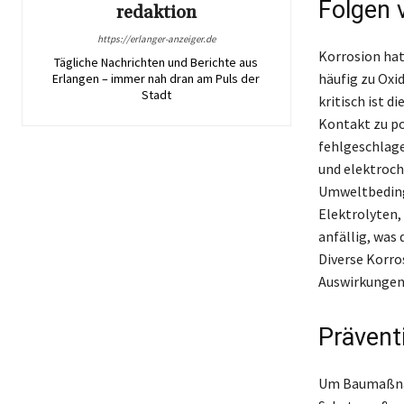
Folgen 
redaktion
https://erlanger-anzeiger.de
Korrosion hat
Tägliche Nachrichten und Berichte aus
häufig zu Oxi
Erlangen – immer nah dran am Puls der
Stadt
kritisch ist 
Kontakt zu po
fehlgeschlage
und elektroch
Umweltbedingu
Elektrolyten,
anfällig, was
Diverse Korro
Auswirkungen 
Präven
Um Baumaßnah