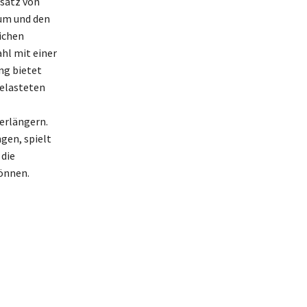
satz von
ium und den
ichen
ahl mit einer
ng bietet
belasteten
erlängern.
gen, spielt
 die
önnen.