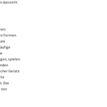
n darstellt.
chen
nen Formen
kale
häufige
ie
ngen, spielen
enden
scher Geräte
ete
n. Das
g von