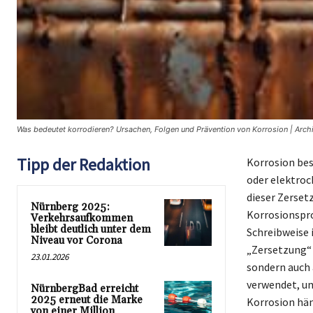
Was bedeutet korrodieren? Ursachen, Folgen und Prävention von Korrosion | Archi
Tipp der Redaktion
Korrosion bes
oder elektroc
dieser Zersetz
Nürnberg 2025:
Korrosionspro
Verkehrsaufkommen
bleibt deutlich unter dem
Schreibweise 
Niveau vor Corona
„Zersetzung“ o
23.01.2026
sondern auch 
verwendet, um
NürnbergBad erreicht
2025 erneut die Marke
Korrosion hän
von einer Million