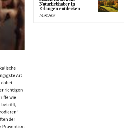
Naturliebhaber in
Erlangen entdecken
29.07.2026
kalische
ngigste Art
d dabei
er richtigen
iffe wie
betrifft,
rodieren“
ften der
e Prävention