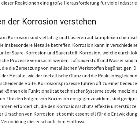
 dieser Reaktionen eine große Herausforderung für viele Industrie
n der Korrosion verstehen
von Korrosion sind vielfältig und basieren auf komplexen chemis
ie insbesondere Metalle betreffen. Korrosion kann in verschiede
runter Säure-Korrosion und Sauerstoff-Korrosion, welche durch lo
che Prozesse verursacht werden. Luftsauerstoff und Wasser sind 
 die die Zersetzung von metallischen Werkstoffen begünstigen. D
 der Metalle, wie der metallische Glanz und die Reaktionsgleichu
tscheidende Rolle. Korrosionsprozesse führen oft zu einer bedeut
d können die Funktionalität technischer Systeme sowie medizini
en. Um den Folgen von Korrosion entgegenzuwirken, sind geeign
en erforderlich, die den Korrosionsschutz effektiv unterstütze
er Ursachen von Korrosion ist somit essentiell für die Entwicklun
 Vermeidung dieser schädlichen Einflüsse.