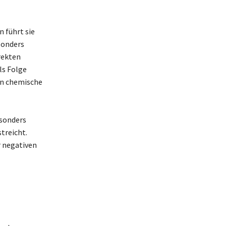
 führt sie
sonders
rekten
ls Folge
in chemische
esonders
treicht.
r negativen