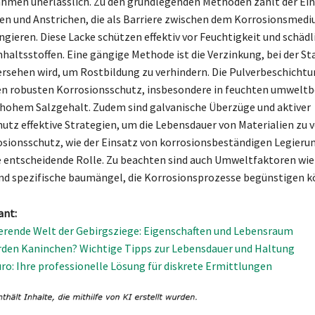
men unerlässlich. Zu den grundlegenden Methoden zählt der Ein
n und Anstrichen, die als Barriere zwischen dem Korrosionsmed
gieren. Diese Lacke schützen effektiv vor Feuchtigkeit und schädl
haltsstoffen. Eine gängige Methode ist die Verzinkung, bei der St
ersehen wird, um Rostbildung zu verhindern. Die Pulverbeschichtu
en robusten Korrosionsschutz, insbesondere in feuchten umwelt
hohem Salzgehalt. Zudem sind galvanische Überzüge und aktiver
utz effektive Strategien, um die Lebensdauer von Materialien zu v
osionsschutz, wie der Einsatz von korrosionsbeständigen Legierun
e entscheidende Rolle. Zu beachten sind auch Umweltfaktoren wie
und spezifische baumängel, die Korrosionsprozesse begünstigen k
ant:
ierende Welt der Gebirgsziege: Eigenschaften und Lebensraum
rden Kaninchen? Wichtige Tipps zur Lebensdauer und Haltung
ro: Ihre professionelle Lösung für diskrete Ermittlungen