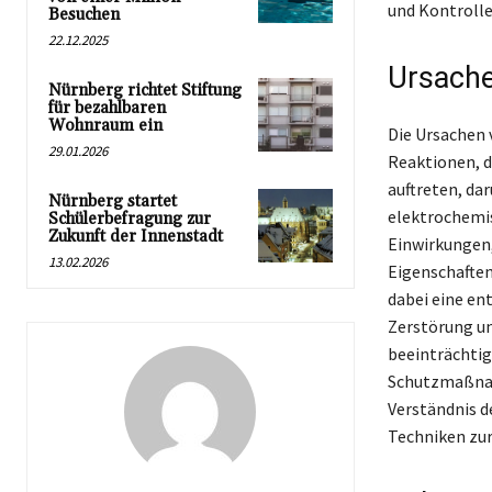
und Kontrolle
Besuchen
22.12.2025
Ursache
Nürnberg richtet Stiftung
für bezahlbaren
Wohnraum ein
Die Ursachen 
29.01.2026
Reaktionen, d
auftreten, da
Nürnberg startet
elektrochemis
Schülerbefragung zur
Zukunft der Innenstadt
Einwirkungen,
13.02.2026
Eigenschaften
dabei eine en
Zerstörung un
beeinträchtig
Schutzmaßnahm
Verständnis d
Techniken zur