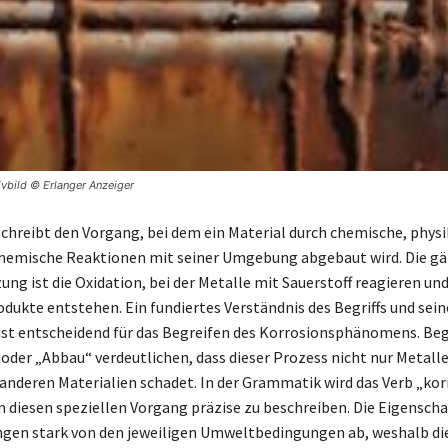
vbild © Erlanger Anzeiger
chreibt den Vorgang, bei dem ein Material durch chemische, physi
hemische Reaktionen mit seiner Umgebung abgebaut wird. Die gä
ung ist die Oxidation, bei der Metalle mit Sauerstoff reagieren un
dukte entstehen. Ein fundiertes Verständnis des Begriffs und sein
ist entscheidend für das Begreifen des Korrosionsphänomens. Begr
der „Abbau“ verdeutlichen, dass dieser Prozess nicht nur Metalle 
anderen Materialien schadet. In der Grammatik wird das Verb „kor
 diesen speziellen Vorgang präzise zu beschreiben. Die Eigenscha
gen stark von den jeweiligen Umweltbedingungen ab, weshalb di