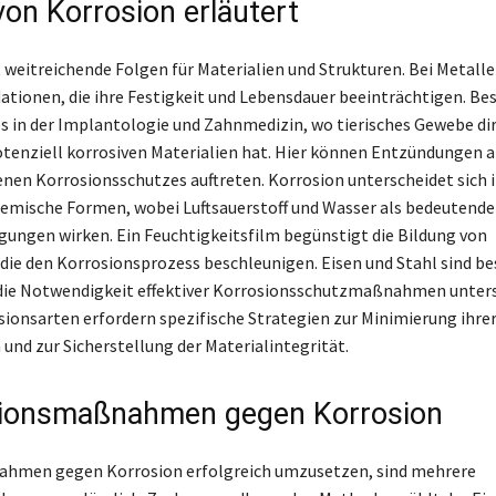
von Korrosion erläutert
 weitreichende Folgen für Materialien und Strukturen. Bei Metallen
dationen, die ihre Festigkeit und Lebensdauer beeinträchtigen. Be
dies in der Implantologie und Zahnmedizin, wo tierisches Gewebe di
tenziell korrosiven Materialien hat. Hier können Entzündungen a
nen Korrosionsschutzes auftreten. Korrosion unterscheidet sich 
emische Formen, wobei Luftsauerstoff und Wasser als bedeutende
ngen wirken. Ein Feuchtigkeitsfilm begünstigt die Bildung von
 die den Korrosionsprozess beschleunigen. Eisen und Stahl sind b
 die Notwendigkeit effektiver Korrosionsschutzmaßnahmen unters
sionsarten erfordern spezifische Strategien zur Minimierung ihre
und zur Sicherstellung der Materialintegrität.
tionsmaßnahmen gegen Korrosion
men gegen Korrosion erfolgreich umzusetzen, sind mehrere