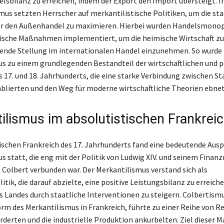
elsbilanz zu erreichen, indem der Export den Import übersteigt.
mus setzten Herrscher auf merkantilistische Politiken, um die sta
er den Außenhandel zu maximieren. Hierbei wurden Handelsmono
ische Maßnahmen implementiert, um die heimische Wirtschaft zu
ende Stellung im internationalen Handel einzunehmen. So wurde 
s zu einem grundlegenden Bestandteil der wirtschaftlichen und p
s 17. und 18. Jahrhunderts, die eine starke Verbindung zwischen St
ablierten und den Weg für moderne wirtschaftliche Theorien ebne
ilismus im absolutistischen Frankrei
ischen Frankreich des 17. Jahrhunderts fand eine bedeutende Aus
s statt, die eng mit der Politik von Ludwig XIV. und seinem Finan
 Colbert verbunden war. Der Merkantilismus verstand sich als
itik, die darauf abzielte, eine positive Leistungsbilanz zu erreich
 Landes durch staatliche Interventionen zu steigern. Colbertismu
orm des Merkantilismus in Frankreich, führte zu einer Reihe von R
rderten und die industrielle Produktion ankurbelten. Ziel diese