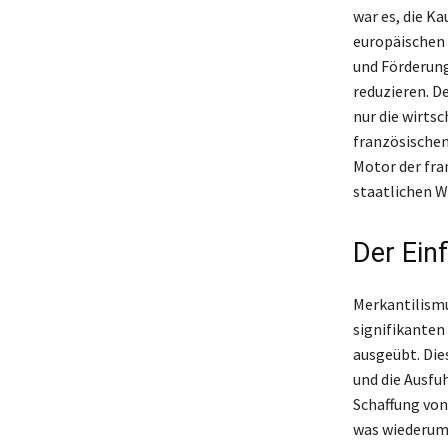
war es, die K
europäischen 
und Förderung
reduzieren. D
nur die wirtsc
französischen
Motor der fra
staatlichen W
Der Ein
Merkantilismus
signifikanten
ausgeübt. Dies
und die Ausfu
Schaffung von
was wiederum 