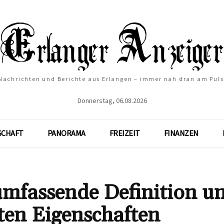
Nachrichten und Berichte aus Erlangen – immer nah dran am Puls
Donnerstag, 06.08.2026
SCHAFT
PANORAMA
FREIZEIT
FINANZEN
umfassende Definition u
ten Eigenschaften