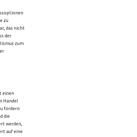
ussoptionen
e zu
r, das nicht
ss der
ilismus zum
er
t einen
en Handel
zu fördern
d die
ert werden,
rt auf eine