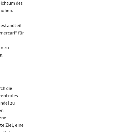
Reichtum des
rhöhen.
Bestandteil
mercari“ für
en zu
n.
rch die
zentrales
ndel zu
en
ene
e Ziel, eine