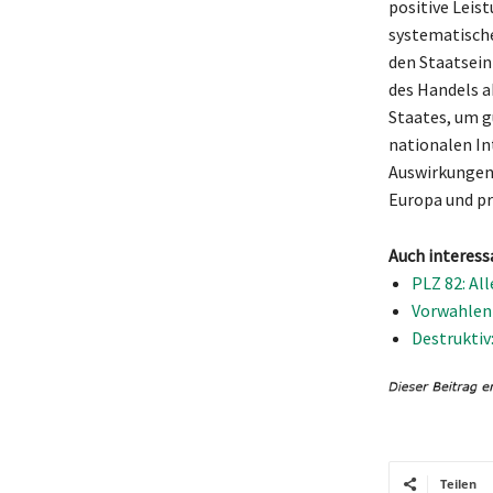
positive Leist
systematisch
den Staatsein
des Handels a
Staates, um g
nationalen In
Auswirkungen 
Europa und pr
Auch interess
PLZ 82: Al
Vorwahlen 
Destruktiv
Teilen