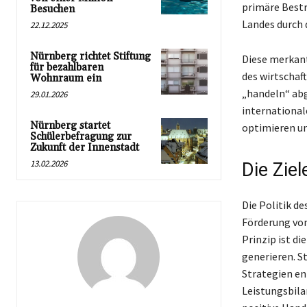
primäre Bestr
Besuchen
Landes durch 
22.12.2025
Nürnberg richtet Stiftung
Diese merkant
für bezahlbaren
des wirtschaf
Wohnraum ein
„handeln“ abg
29.01.2026
international
Nürnberg startet
optimieren un
Schülerbefragung zur
Zukunft der Innenstadt
13.02.2026
Die Ziel
Die Politik de
Förderung von
Prinzip ist d
generieren. S
Strategien en
Leistungsbila