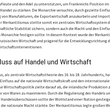
aufleute und den Adel zu unterstützen, um Frankreichs Position im
Handel zu stärken. Die Monarchie versuchte, durch gezielte Einfl
 von Manufakturen, die Exportwirtschaft anzukurbeln und Import
er Merkantilismus stellte somit ein zentrales Wirtschaftssystem da
haftliche Stabilität sichern, sondern auch die Macht und den Einflu
 Monarchie festigen sollte. In diesem Kontext wurde der Merkant
nzösischen Wirtschaft und prägend für die Entwicklungsrichtung d
irtschaftsinterventionen.
fluss auf Handel und Wirtschaft
, als zentrale Wirtschaftstheorie des 16. bis 18. Jahrhunderts, ha
 Einfluss auf die nationale Wirtschaftskraft und den international
e Wirtschaftspolitik zielte darauf ab, die inländische Produktion 
hr von Waren zu maximieren. Durch die Regulierung des Handels un
 Handelsüberschüssen sollte der Wohlstand einer Nation gesteig
die nationale Macht stärkte. Der Merkantilismus legte großen We