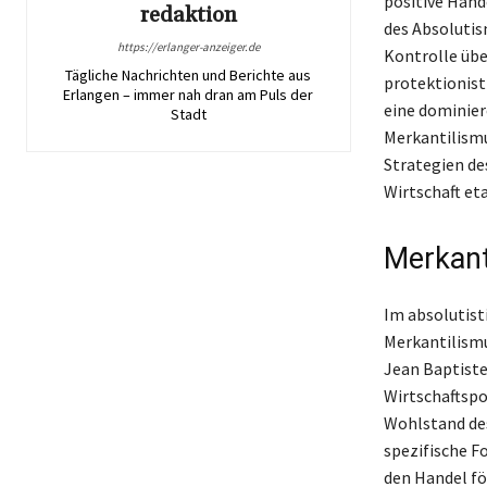
positive Hand
redaktion
des Absolutis
https://erlanger-anzeiger.de
Kontrolle üb
Tägliche Nachrichten und Berichte aus
protektionist
Erlangen – immer nah dran am Puls der
eine dominier
Stadt
Merkantilismu
Strategien de
Wirtschaft et
Merkant
Im absolutist
Merkantilismu
Jean Baptiste
Wirtschaftspol
Wohlstand des
spezifische F
den Handel fö