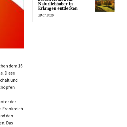
Naturliebhaber in
Erlangen entdecken
29.07.2026
schen dem 16.
e. Diese
chaft und
schöpfen.
unter der
n Frankreich
und den
en. Das