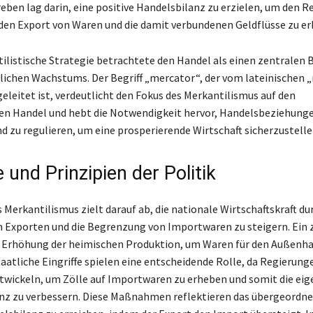
eben lag darin, eine positive Handelsbilanz zu erzielen, um den 
den Export von Waren und die damit verbundenen Geldflüsse zu e
ilistische Strategie betrachtete den Handel als einen zentralen 
tlichen Wachstums. Der Begriff „mercator“, der vom lateinischen „
eleitet ist, verdeutlicht den Fokus des Merkantilismus auf den
en Handel und hebt die Notwendigkeit hervor, Handelsbeziehung
d zu regulieren, um eine prosperierende Wirtschaft sicherzustelle
e und Prinzipien der Politik
s Merkantilismus zielt darauf ab, die nationale Wirtschaftskraft du
 Exporten und die Begrenzung von Importwaren zu steigern. Ein 
ie Erhöhung der heimischen Produktion, um Waren für den Außenha
taatliche Eingriffe spielen eine entscheidende Rolle, da Regierung
twickeln, um Zölle auf Importwaren zu erheben und somit die eig
nz zu verbessern. Diese Maßnahmen reflektieren das übergeordnet