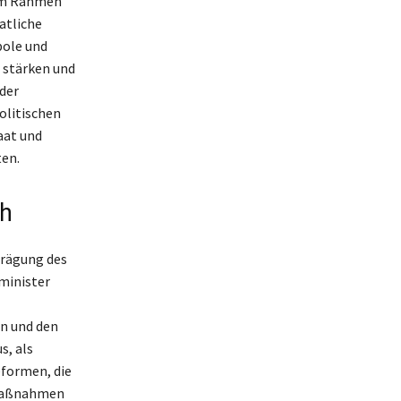
 Im Rahmen
atliche
pole und
 stärken und
der
olitischen
aat und
ten.
ch
prägung des
zminister
en und den
s, als
eformen, die
r Maßnahmen