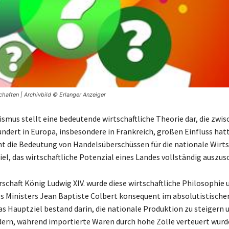
chaften | Archivbild © Erlanger Anzeiger
ismus stellt eine bedeutende wirtschaftliche Theorie dar, die zwi
undert in Europa, insbesondere in Frankreich, großen Einfluss hatt
t die Bedeutung von Handelsüberschüssen für die nationale Wirts
iel, das wirtschaftliche Potenzial eines Landes vollständig auszu
rschaft König Ludwig XIV. wurde diese wirtschaftliche Philosophie 
s Ministers Jean Baptiste Colbert konsequent im absolutistische
s Hauptziel bestand darin, die nationale Produktion zu steigern 
dern, während importierte Waren durch hohe Zölle verteuert wurd