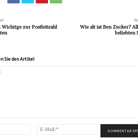
el
Nä
 Wichtige zur Postleitzahl
Wie alt ist Ben Zucker? Al
ten
beliebten 
 Sie den Artikel
Name:*
E-
Mail:*