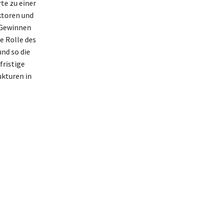
te zu einer
ktoren und
 Gewinnen
e Rolle des
nd so die
fristige
kturen in