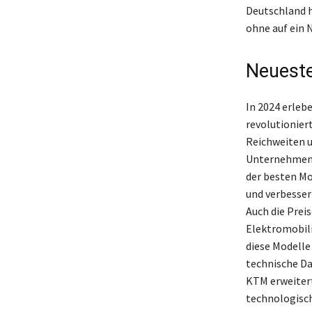
Deutschland h
ohne auf ein 
Neueste
In 2024 erleb
revolutionier
Reichweiten u
Unternehmen w
der besten Mo
und verbesser
Auch die Preis
Elektromobili
diese Modelle
technische Da
KTM erweitert
technologisc