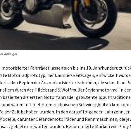
er Anzeiger
 motorisierter Fahrräder lassen sich bis ins 19. Jahrhundert zurüc
erste Motorradprototyp, der Daimler-Reitwagen, entwickelt wurde.
ierte den Beginn der Ära motorisierter Fahrräder, die schnell an P
 allem durch das Hildebrand & Wolfmüller Serienmotorrad. In de
 basierten die ersten Motorfahrräder größtenteils auf traditione
 und waren mit mehreren technischen Schwierigkeiten konfrontie
fe der Zeit behoben wurden. In den darauf folgenden Jahrzehnte
Modelle, darunter Geländemotorräder und Rennmaschinen, die jew
Einsatzgebiete entworfen wurden. Renommierte Marken wie Pony 