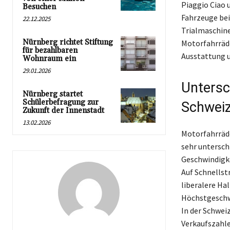
Piaggio Ciao 
Besuchen
Fahrzeuge bei
22.12.2025
Trialmaschine
Nürnberg richtet Stiftung
Motorfahrräde
für bezahlbaren
Ausstattung u
Wohnraum ein
29.01.2026
Untersc
Nürnberg startet
Schülerbefragung zur
Schwei
Zukunft der Innenstadt
13.02.2026
Motorfahrräde
sehr untersch
Geschwindigke
Auf Schnellstr
liberalere Ha
Höchstgeschwi
In der Schwei
Verkaufszahle