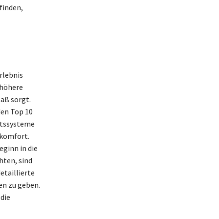
finden,
rlebnis
 höhere
aß sorgt.
den Top 10
itssysteme
rkomfort.
eginn in die
hten, sind
etaillierte
en zu geben.
die