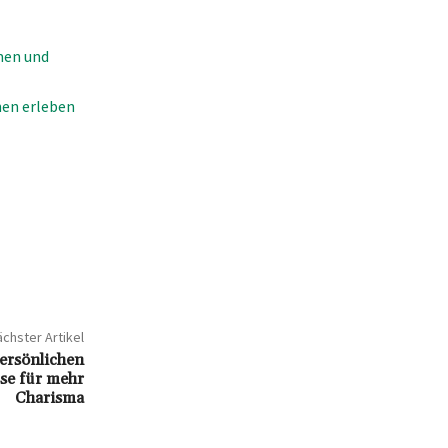
men und
nen erleben
chster Artikel
ersönlichen
se für mehr
Charisma