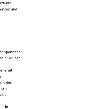
fiziente
renzen und
uch spannend
sein, sollten
fern mit
g
and des
n Sie
eide
kt in