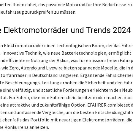
elfen Ihnen dabei, das passende Motorrad für Ihre Bedürfnisse zu 
Neufahrzeug zurückgreifen zu müssen.
 Elektromotorräder und Trends 2024
en Elektromotorräder einen technologischen Boom, der das Fahre
t. Innovative Technik, wie neue Batterietechnologien, ermöglicht
nd effizientere Nutzung der Akkus, was für emissionsfreien Fahrsp
ie Zero, Alrendo und Livewire bieten spannende Modelle, die in 
torfahrräder in Deutschland rangieren. Ergänzende Fahrsicherhe
te Beschleunigungs-Leistung erhöhen die Sicherheit und den Fah
e sind vielfältig, und staatliche Förderungen erleichtern den Neub
tät. Für Fahrer, die einen Führerschein besitzen oder machen möc
 eine attraktive und zukunftsfähige Option. EFAHRER.com bietet d
ten und umfassende Vergleiche, um die besten Entscheidungshilf
 ebenfalls das Portfolio mit neuartigen Elektromotorrädern, die 
he Konkurrenz anheizen.