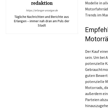
redaktion
Modelle in all
Motorfahrräde
https://erlanger-anzeiger.de
Trends im Mar
Tägliche Nachrichten und Berichte aus
Erlangen – immer nah dran am Puls der
Stadt
Empfehl
Motorr
Der Kauf eine
sein. Um bei 
potenzielle K
Gebrauchtmoto
guten Bewertu
potenzielle M
Motorrads, di
außerdem eine
Parteien abzus
hinauszugehen