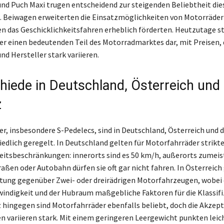
und Puch Maxi trugen entscheidend zur steigenden Beliebtheit die
. Beiwagen erweiterten die Einsatzmöglichkeiten von Motorräde
n das Geschicklichkeitsfahren erheblich förderten. Heutzutage s
r einen bedeutenden Teil des Motorradmarktes dar, mit Preisen, d
nd Hersteller stark variieren.
hiede in Deutschland, Österreich und
z
r, insbesondere S-Pedelecs, sind in Deutschland, Österreich und 
iedlich geregelt. In Deutschland gelten für Motorfahrräder strikt
itsbeschränkungen: innerorts sind es 50 km/h, außerorts zumeis
aßen oder Autobahn dürfen sie oft gar nicht fahren. In Österreich 
ltung gegenüber Zwei- oder dreirädrigen Motorfahrzeugen, wobei 
ndigkeit und der Hubraum maßgebliche Faktoren für die Klassifiz
z hingegen sind Motorfahrräder ebenfalls beliebt, doch die Akzept
n variieren stark. Mit einem geringeren Leergewicht punkten leic