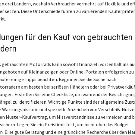
en drei Ländern, weshalb Verbraucher vermehrt auf flexible und ef
r setzen. Diese Unterschiede führen zu variierenden Käuferpräfe
kt.
ungen für den Kauf von gebrauchten
ädern
s gebrauchten Motorrads kann sowohl finanziell vorteilhaft als a
Angeboten auf Kleinanzeigen oder Online-Portalen erfolgreich zu 
äufer einige Tipps beachten. Beginnen Sie die Suche nach
rrädern am besten bei seriösen Händlern oder bei Privatverkäu
ngen. Erstellen Sie eine Checkliste, um während der Besichtigun
ängel zu identifizieren. Wichtige Punkte sind der allgemeine Zust
e Wartungshistorie und spezielle Anzeichen von Verschleiß. Nutze
n Muster-Kaufvertrag, um Missverständnisse zu vermeiden und b
ichern. Legen Sie ein Preislimit fest, um nicht über das Budget
. Eine gute Beratung und eine gründliche Recherche über den Mar