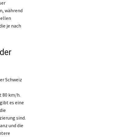
ser
rn, während
tellen
ie je nach
 der
der Schweiz
e
t 80 km/h.
gibt es eine
die
ierung sind.
anz und die
htere