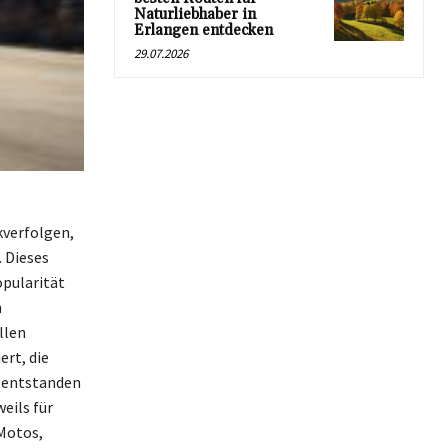
Naturliebhaber in
Erlangen entdecken
29.07.2026
kverfolgen,
 Dieses
opularität
n
llen
rt, die
n entstanden
eils für
Motos,