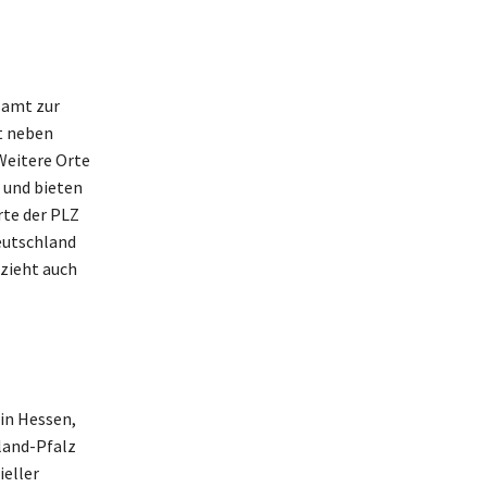
samt zur
st neben
 Weitere Orte
 und bieten
rte der PLZ
eutschland
 zieht auch
 in Hessen,
land-Pfalz
ieller