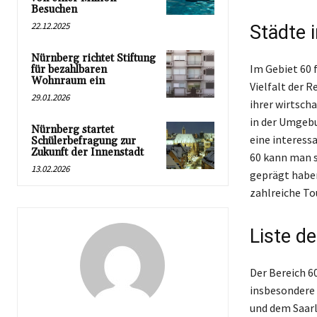
Besuchen
22.12.2025
Städte 
Nürnberg richtet Stiftung
Im Gebiet 60 
für bezahlbaren
Wohnraum ein
Vielfalt der R
29.01.2026
ihrer wirtsch
in der Umgebu
Nürnberg startet
eine interess
Schülerbefragung zur
Zukunft der Innenstadt
60 kann man s
13.02.2026
geprägt haben
zahlreiche To
Liste de
Der Bereich 6
insbesondere 
und dem Saarl