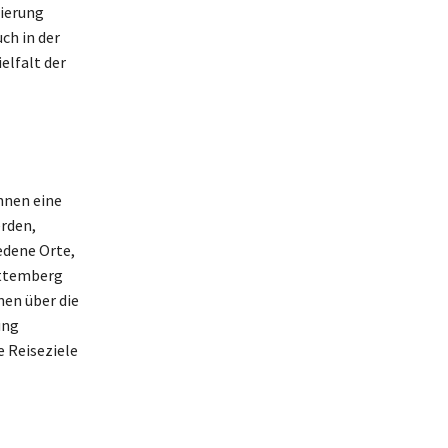
sierung
ch in der
elfalt der
hnen eine
erden,
edene Orte,
rttemberg
nen über die
ung
e Reiseziele