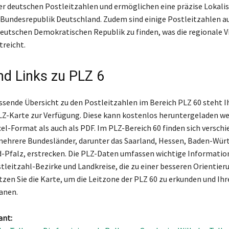
er deutschen Postleitzahlen und ermöglichen eine präzise Lokali
 Bundesrepublik Deutschland. Zudem sind einige Postleitzahlen au
utschen Demokratischen Republik zu finden, was die regionale Vi
treicht.
nd Links zu PLZ 6
ssende Übersicht zu den Postleitzahlen im Bereich PLZ 60 steht I
PLZ-Karte zur Verfügung. Diese kann kostenlos heruntergeladen w
el-Format als auch als PDF. Im PLZ-Bereich 60 finden sich verschi
 mehrere Bundesländer, darunter das Saarland, Hessen, Baden-Wü
-Pfalz, erstrecken. Die PLZ-Daten umfassen wichtige Informatio
tleitzahl-Bezirke und Landkreise, die zu einer besseren Orientier
tzen Sie die Karte, um die Leitzone der PLZ 60 zu erkunden und Ihr
lanen.
ant: