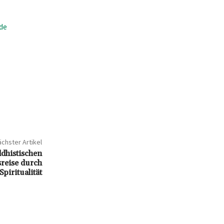
ede
chster Artikel
ddhistischen
reise durch
piritualität