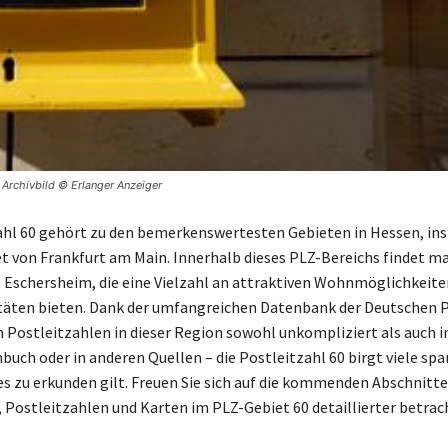
 Archivbild © Erlanger Anzeiger
ahl 60 gehört zu den bemerkenswertesten Gebieten in Hessen, in
t von Frankfurt am Main. Innerhalb dieses PLZ-Bereichs findet 
e Eschersheim, die eine Vielzahl an attraktiven Wohnmöglichkeite
itäten bieten. Dank der umfangreichen Datenbank der Deutschen P
h Postleitzahlen in dieser Region sowohl unkompliziert als auch i
buch oder in anderen Quellen – die Postleitzahl 60 birgt viele sp
 es zu erkunden gilt. Freuen Sie sich auf die kommenden Abschnitte
e, Postleitzahlen und Karten im PLZ-Gebiet 60 detaillierter betra