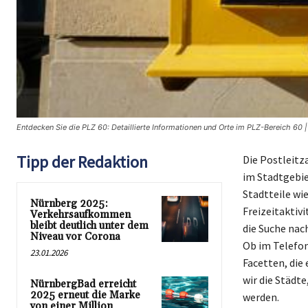
Entdecken Sie die PLZ 60: Detaillierte Informationen und Orte im PLZ-Bereich 60 |
Tipp der Redaktion
Die Postleitz
im Stadtgebie
Stadtteile wi
Nürnberg 2025:
Freizeitaktiv
Verkehrsaufkommen
bleibt deutlich unter dem
die Suche nac
Niveau vor Corona
Ob im Telefon
23.01.2026
Facetten, die
wir die Städt
NürnbergBad erreicht
2025 erneut die Marke
werden.
von einer Million