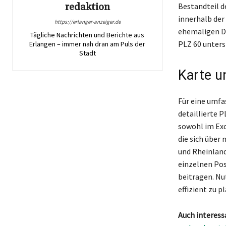
redaktion
Bestandteil d
innerhalb der
https://erlanger-anzeiger.de
ehemaligen De
Tägliche Nachrichten und Berichte aus
PLZ 60 unters
Erlangen – immer nah dran am Puls der
Stadt
Karte u
Für eine umfa
detaillierte 
sowohl im Exc
die sich über
und Rheinland
einzelnen Pos
beitragen. Nu
effizient zu p
Auch interess