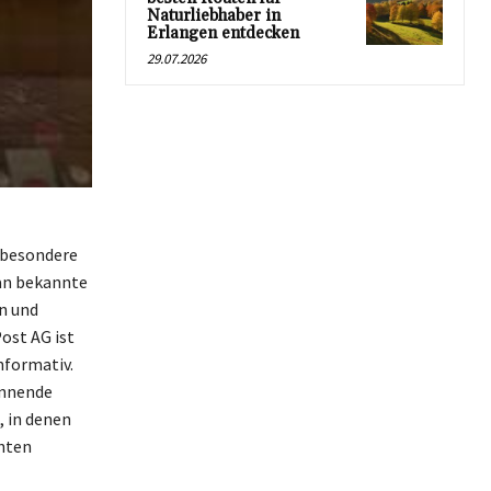
Naturliebhaber in
Erlangen entdecken
29.07.2026
sbesondere
man bekannte
n und
ost AG ist
nformativ.
annende
, in denen
chten