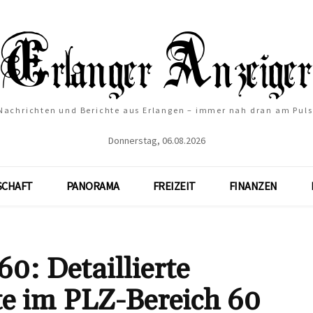
Nachrichten und Berichte aus Erlangen – immer nah dran am Puls
Donnerstag, 06.08.2026
SCHAFT
PANORAMA
FREIZEIT
FINANZEN
0: Detaillierte
e im PLZ-Bereich 60