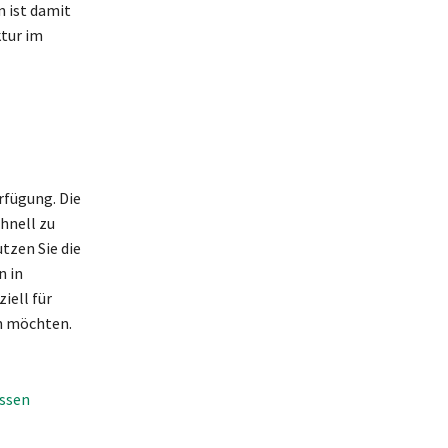
n ist damit
ktur im
rfügung. Die
hnell zu
tzen Sie die
n in
iell für
en möchten.
üssen