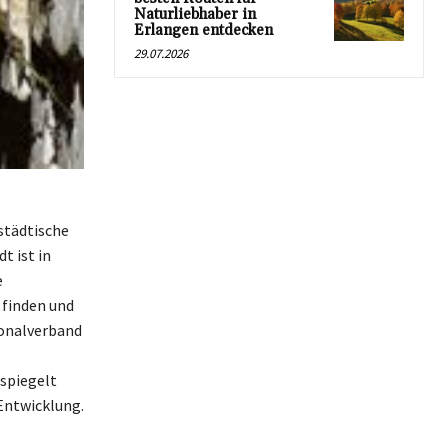
Naturliebhaber in
Erlangen entdecken
29.07.2026
städtische
t ist in
e
 finden und
ionalverband
 spiegelt
 Entwicklung.