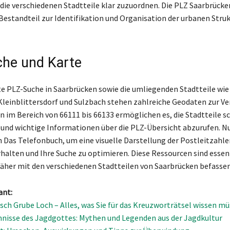
die verschiedenen Stadtteile klar zuzuordnen. Die PLZ Saarbrücke
 Bestandteil zur Identifikation und Organisation der urbanen Stru
he und Karte
lte PLZ-Suche in Saarbrücken sowie die umliegenden Stadtteile wie
Kleinblittersdorf und Sulzbach stehen zahlreiche Geodaten zur Ve
n im Bereich von 66111 bis 66133 ermöglichen es, die Stadtteile sc
n und wichtige Informationen über die PLZ-Übersicht abzurufen. Nu
 Das Telefonbuch, um eine visuelle Darstellung der Postleitzahle
rhalten und Ihre Suche zu optimieren. Diese Ressourcen sind essenz
h näher mit den verschiedenen Stadtteilen von Saarbrücken befass
ant:
sch Grube Loch – Alles, was Sie für das Kreuzworträtsel wissen m
nisse des Jagdgottes: Mythen und Legenden aus der Jagdkultur