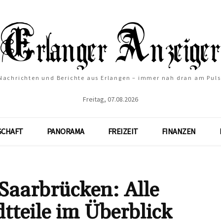
Nachrichten und Berichte aus Erlangen – immer nah dran am Puls
Freitag, 07.08.2026
SCHAFT
PANORAMA
FREIZEIT
FINANZEN
Saarbrücken: Alle
tteile im Überblick