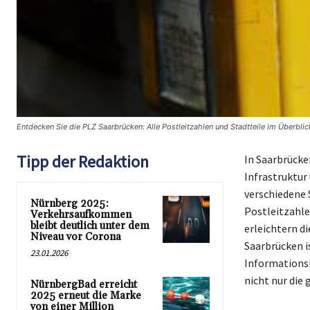
Entdecken Sie die PLZ Saarbrücken: Alle Postleitzahlen und Stadtteile im Überblic
Tipp der Redaktion
In Saarbrücke
Infrastruktur 
verschiedene 
Nürnberg 2025:
Postleitzahle
Verkehrsaufkommen
bleibt deutlich unter dem
erleichtern d
Niveau vor Corona
Saarbrücken is
23.01.2026
Informationsb
nicht nur die
NürnbergBad erreicht
2025 erneut die Marke
von einer Million