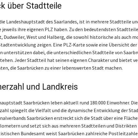
k über Stadtteile
die Landeshauptstadt des Saarlandes, ist in mehrere Stadtteile un
ie jeweils ihre eigenen PLZ haben. Zu den bedeutendsten Stadttei
t, Dudweiler, West und Halberg, die sowohl historische als auch 
Stadtentwicklung zeigen. Eine PLZ-Karte sowie eine Übersicht der
n unterstützen dabei, die unterschiedlichen Stadtteile von Saarb
stehen. Jeder Stadtteil hat seinen eigenen Charakter und bietet v
ten, die Saarbrücken zu einer lebenswerten Stadt machen.
erzahl und Landkreis
hauptstadt Saarbrücken leben aktuell rund 180.000 Einwohner. Die
ahl spiegelt die Vielfalt und die dynamische Entwicklung der Stadt
onalverbands Saarbrücken erstreckt sich die Stadt über eine Fläch
lometern und setzt sich aus mehreren Stadtteilen und Distrikte
istischen Bundesamt weist Saarbrücken zahlreiche Postleitzahlen 