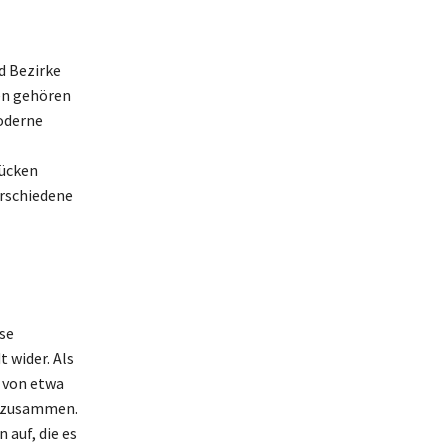
d Bezirke
len gehören
moderne
rücken
erschiedene
se
 wider. Als
e von etwa
n zusammen.
auf, die es