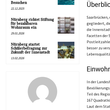
Besuchen
Überblic
22.12.2025
Saarbrücken, 
Nürnberg richtet Stiftung
gegliedert, d
für bezahlbaren
Wohnraum ein
die Innenstad
29.01.2026
Facetten der 
Postleitzahle
Nürnberg startet
besser zu ver
Schülerbefragung zur
Zukunft der Innenstadt
Lebensqualitä
13.02.2026
Einwohn
In der Landes
Bevölkerungsz
Teil des Regi
167 Quadratki
Laut dem Stat