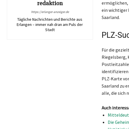
redaktion
ermöglichen, 
ein wichtiger
https://erlanger-anzeiger.de
Saarland.
Tägliche Nachrichten und Berichte aus
Erlangen – immer nah dran am Puls der
Stadt
PLZ-Suc
Für die gezie
Riegelsberg, 
Postleitzahle
identifiziere
PLZ-Karte von
Saarland zu e
alle, die sic
Auch interess
Mitteldeut
Die Geheim