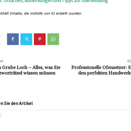
t: Ursachen, Auswirkungen und Tipps zur Überwindung
el
Nä
h Grube Loch – Alles, was Sie
Professionelle Ofensetzer: S
zworträtsel wissen müssen
den perfekten Handwerke
 Sie den Artikel