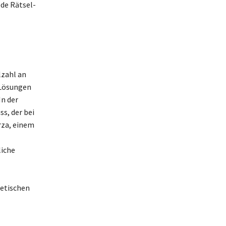
ede Rätsel-
lzahl an
 Lösungen
In der
s, der bei
rza, einem
liche
oetischen