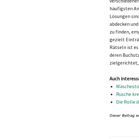
verschiedenen
häufigsten An
Lösungen sind
abdecken und 
zu finden, emp
gezielt Eintr
Rätseln ist e
deren Buchsta
zielgerichtet,
Auch interess
Wäschestof
Rüsche kre
Die Rolle 