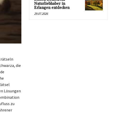
Naturliebhaber in
Erlangen entdecken
29.07.2026
trätseln
chwarza, die
nde
che
Rätsel
hen Lösungen
Kombination
ufluss zu
ahrener