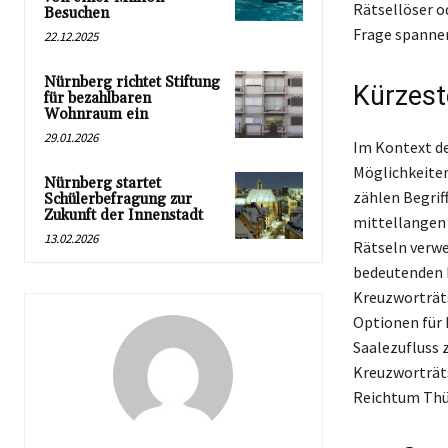
Rätsellöser od
Besuchen
Frage spannen
22.12.2025
Nürnberg richtet Stiftung
Kürzest
für bezahlbaren
Wohnraum ein
29.01.2026
Im Kontext de
Möglichkeiten
Nürnberg startet
zählen Begriff
Schülerbefragung zur
Zukunft der Innenstadt
mittellangen 
13.02.2026
Rätseln verwe
bedeutenden F
Kreuzworträtse
Optionen für 
Saalezufluss 
Kreuzworträts
Reichtum Thür