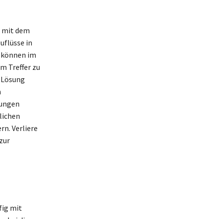
h mit dem
uflüsse in
e können im
m Treffer zu
e Lösung
n
sungen
lichen
rn. Verliere
zur
fig mit