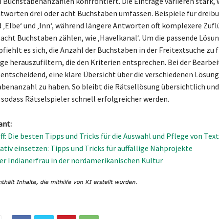
 Buchstabenanzahlen konfrontiert. Die Einträge variieren stark, 
tworten drei oder acht Buchstaben umfassen. Beispiele für dreib
 ‚Elbe‘ und ‚Inn‘, während längere Antworten oft komplexere Zufl
acht Buchstaben zählen, wie ‚Havelkanal‘. Um die passende Lösung
fiehlt es sich, die Anzahl der Buchstaben in der Freitextsuche zu f
äge herauszufiltern, die den Kriterien entsprechen. Bei der Bearbe
s entscheidend, eine klare Übersicht über die verschiedenen Lösun
benanzahl zu haben. So bleibt die Rätsellösung übersichtlich und
 sodass Rätselspieler schnell erfolgreicher werden.
ant:
f: Die besten Tipps und Tricks für die Auswahl und Pflege von Text
ativ einsetzen: Tipps und Tricks für auffällige Nähprojekte
der Indianerfrau in der nordamerikanischen Kultur