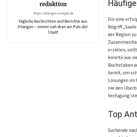
Häufige
redaktion
https://erlanger-anzeiger.de
Für eine erfo
Tägliche Nachrichten und Berichte aus
Begriff „Saal
Erlangen – immer nah dran am Puls der
Stadt
der Region zu
Zusammenhang 
erzielen, sol
könnte aus vi
Buchstaben au
bereit, um sc
Lösungen im Ü
nie den Überbl
Verfügung st
Top Ant
Suchende nach