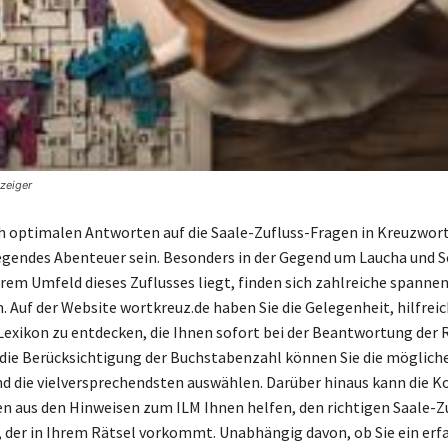
nzeiger
h optimalen Antworten auf die Saale-Zufluss-Fragen in Kreuzwor
egendes Abenteuer sein. Besonders in der Gegend um Laucha und S
rem Umfeld dieses Zuflusses liegt, finden sich zahlreiche spanne
. Auf der Website wortkreuz.de haben Sie die Gelegenheit, hilfrei
exikon zu entdecken, die Ihnen sofort bei der Beantwortung der 
 die Berücksichtigung der Buchstabenzahl können Sie die möglic
d die vielversprechendsten auswählen. Darüber hinaus kann die 
n aus den Hinweisen zum ILM Ihnen helfen, den richtigen Saale-Z
n, der in Ihrem Rätsel vorkommt. Unabhängig davon, ob Sie ein erf