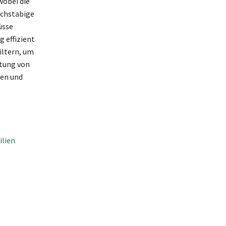
wobei die
uchstabige
üsse
 effizient
iltern, um
itung von
gen und
ilien