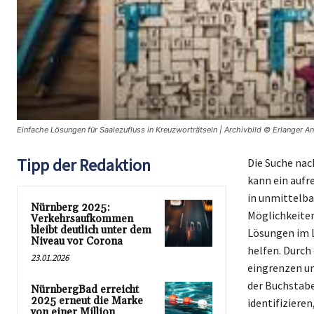
Einfache Lösungen für Saalezufluss in Kreuzworträtseln | Archivbild © Erlanger A
Tipp der Redaktion
Die Suche nac
kann ein aufr
in unmittelba
Nürnberg 2025:
Möglichkeiten
Verkehrsaufkommen
bleibt deutlich unter dem
Lösungen im L
Niveau vor Corona
helfen. Durch
23.01.2026
eingrenzen un
der Buchstabe
NürnbergBad erreicht
2025 erneut die Marke
identifiziere
von einer Million