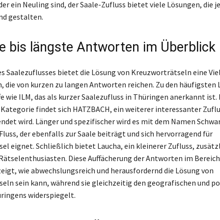
er ein Neuling sind, der Saale-Zufluss bietet viele Lösungen, die j
d gestalten.
e bis längste Antworten im Überblick
s Saalezuflusses bietet die Lösung von Kreuzworträtseln eine Vie
, die von kurzen zu langen Antworten reichen. Zu den häufigsten
e wie ILM, das als kurzer Saalezufluss in Thüringen anerkannt ist. 
Kategorie findet sich HATZBACH, ein weiterer interessanter Zuflus
ndet wird. Länger und spezifischer wird es mit dem Namen Schwa
luss, der ebenfalls zur Saale beiträgt und sich hervorragend für
l eignet. Schließlich bietet Laucha, ein kleinerer Zufluss, zusätz
Rätselenthusiasten. Diese Auffächerung der Antworten im Bereich
zeigt, wie abwechslungsreich und herausfordernd die Lösung von
eln sein kann, während sie gleichzeitig den geografischen und p
ingens widerspiegelt.