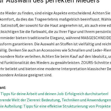
ur Auswahl des perfekten Mieders
te Mieder zu finden, sind einige Aspekte entscheidend. Achten Sie
komfort, da dies das Trageerlebnis maßgeblich beeinflusst. Wähle
Satinstoff, der sowohl für die Haut angenehm ist, als auch eine ed
cksichtigen Sie die Farbwahl, die zu Ihrer Figur und Ihrem persönli
tenmieder bieten traditionelle Eleganz, während MAßGESCHNEID
ssform garantieren. Die Auswahl an Stoffen ist vielfältig und reic
fällig. Denken Sie auch an Accessoires wie Schnallen und Leder-Ri
esondere Note verleihen. Achten Sie beim Kauf auf den Idealsitz, u
nd Funktionalität des Mieders zu gewährleisten. ZOURS-Schnitte 
hr beliebt und bieten eine moderne Interpretation klassischer De
esondere Anlässe geeignet sind.
ant:
 Tipps für deine Arbeit und deinen Job: Erfolgreich durchstarten!
ierende Welt der Ziererei: Bedeutung, Techniken und Anwendungen
le Aufteilung: Tipps für eine effektive Strukturierung von Projekte