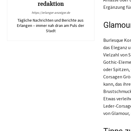
redaktion
Ergänzung für
https://erlanger-anzeiger.de
Tägliche Nachrichten und Berichte aus
Glamour
Erlangen – immer nah dran am Puls der
Stadt
Burlesque Kor
das Eleganz u
Vielzahl von 
Gothic-Elemen
oder Spitzen,
Corsagen Größ
kann, das ihr
Brustschmuck,
Etwas verleih
Leder-Corsage
von Glamour, 