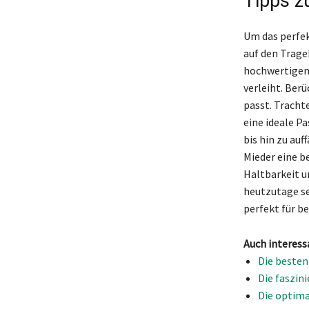
Tipps z
Um das perfek
auf den Trage
hochwertigen 
verleiht. Berü
passt. Trach
eine ideale Pa
bis hin zu auf
Mieder eine b
Haltbarkeit u
heutzutage se
perfekt für b
Auch interess
Die besten
Die faszin
Die optima