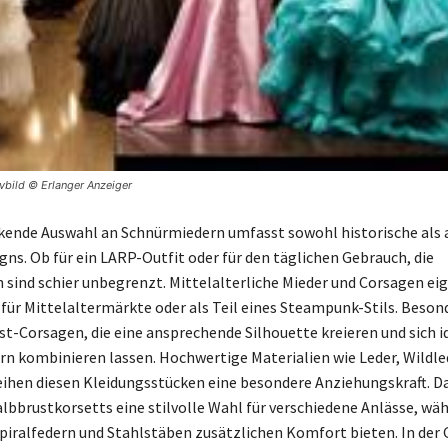
ivbild © Erlanger Anzeiger
kende Auswahl an Schnürmiedern umfasst sowohl historische als 
ns. Ob für ein LARP-Outfit oder für den täglichen Gebrauch, die
 sind schier unbegrenzt. Mittelalterliche Mieder und Corsagen eig
für Mittelaltermärkte oder als Teil eines Steampunk-Stils. Beson
st-Corsagen, die eine ansprechende Silhouette kreieren und sich i
n kombinieren lassen. Hochwertige Materialien wie Leder, Wildle
eihen diesen Kleidungsstücken eine besondere Anziehungskraft. D
albbrustkorsetts eine stilvolle Wahl für verschiedene Anlässe, wä
piralfedern und Stahlstäben zusätzlichen Komfort bieten. In der