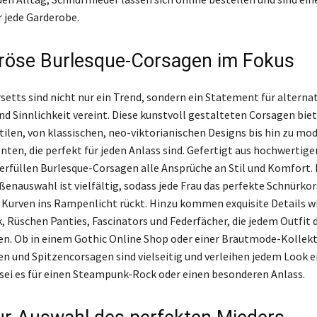
 jede Garderobe.
öse Burlesque-Corsagen im Fokus
setts sind nicht nur ein Trend, sondern ein Statement für alterna
nd Sinnlichkeit vereint. Diese kunstvoll gestalteten Corsagen bie
Stilen, von klassischen, neo-viktorianischen Designs bis hin zu mo
ten, die perfekt für jeden Anlass sind. Gefertigt aus hochwertige
 erfüllen Burlesque-Corsagen alle Ansprüche an Stil und Komfort. 
enauswahl ist vielfältig, sodass jede Frau das perfekte Schnürkor
e Kurven ins Rampenlicht rückt. Hinzu kommen exquisite Details w
 Rüschen Panties, Fascinators und Federfächer, die jedem Outfit 
en. Ob in einem Gothic Online Shop oder einer Brautmode-Kollekt
n und Spitzencorsagen sind vielseitig und verleihen jedem Look 
sei es für einen Steampunk-Rock oder einen besonderen Anlass.