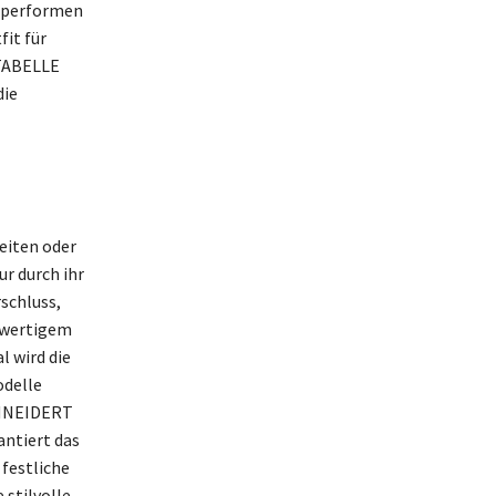
örperformen
fit für
TABELLE
die
heiten oder
ur durch ihr
schluss,
hwertigem
l wird die
odelle
SCHNEIDERT
antiert das
 festliche
 stilvolle