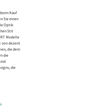
 beim Kauf
n Sie einen
le Optik
chen Stil
ERT Modelle
ht von dezent
emen, die dem
m die
sind
signs, die
n