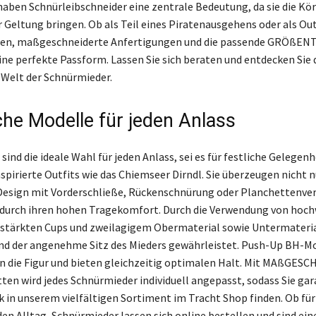
haben Schnürleibschneider eine zentrale Bedeutung, da sie die K
r Geltung bringen. Ob als Teil eines Piratenausgehens oder als Out
n, maßgeschneiderte Anfertigungen und die passende GRÖßEN
ine perfekte Passform. Lassen Sie sich beraten und entdecken Sie 
 Welt der Schnürmieder.
che Modelle für jeden Anlass
ind die ideale Wahl für jeden Anlass, sei es für festliche Gelegen
nspirierte Outfits wie das Chiemseer Dirndl. Sie überzeugen nicht n
esign mit Vorderschließe, Rückenschnürung oder Planchettenver
 durch ihren hohen Tragekomfort. Durch die Verwendung von hoc
erstärkten Cups und zweilagigem Obermaterial sowie Untermateria
nd der angenehme Sitz des Mieders gewährleistet. Push-Up BH-M
n die Figur und bieten gleichzeitig optimalen Halt. Mit MAßGE
en wird jedes Schnürmieder individuell angepasst, sodass Sie gar
k in unserem vielfältigen Sortiment im Tracht Shop finden. Ob für
en Alltag, Schnürmieder lassen sich online bestellen und sind eine