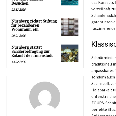
des Korsetts 
Besuchen
vorteilhaft zu
22.12.2025
Schankmädche
Nürnberg richtet Stiftung
garantieren e
für bezahlbaren
faszinierende
Wohnraum ein
29.01.2026
Klassis
Nürnberg startet
Schülerbefragung zur
Zukunft der Innenstadt
Schnürmieder s
13.02.2026
traditionell i
anpassbares D
sondern auch
Satinstoff, v
Haltbarkeit u
unterstreiche
ZOURS-Schnitt
perfekte Stüc
Anlässe oder d