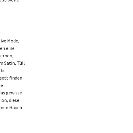
tive Mode,
ten eine
dernen,
m Satin, Tüll
Die
sett finden
ie
das gewisse
ion, diese
einen Hauch