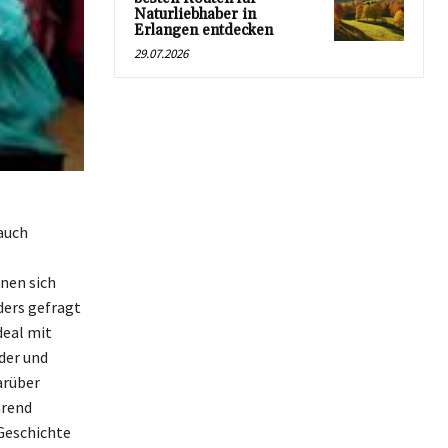
Naturliebhaber in
Erlangen entdecken
29.07.2026
auch
nen sich
ders gefragt
deal mit
der und
arüber
hrend
 Geschichte