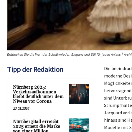
Entdecken Sie die Welt der Schnürmieder: Eleganz und Stil für jeden Anlass | Arch
Tipp der Redaktion
Die beeindruc
moderne Desig
Möglichkeiten
Nürnberg 2025:
hervorragend 
Verkehrsaufkommen
bleibt deutlich unter dem
sind Unterbru
Niveau vor Corona
Strumpfhalter
23.01.2026
Jacquard verl
hinaus sind H
NürnbergBad erreicht
2025 erneut die Marke
Modelle mit S
von einer Million