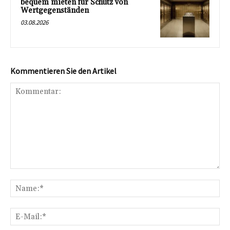
bequem mieten für Schutz von
Wertgegenständen
03.08.2026
Kommentieren Sie den Artikel
Kommentar:
Na
E-
Mai