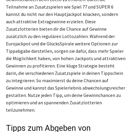
Teilnahme an Zusatzspielen wie Spiel 77 und SUPER 6
kannst du nicht nur den Hauptjackpot knacken, sondern
auch attraktive Extragewinne erzielen. Diese
Zusatzlotterien bieten dir die Chance auf Gewinne
zusätzlich zu den regulären Lottozahlen. Während der
Eurojackpot und die GlücksSpirale weitere Optionen zur
Tippabgabe darstellen, sorgen sie dafür, dass mehr Spieler
die Möglichkeit haben, von hohen Jackpots und attraktiven
Gewinnen zu profitieren. Eine kluge Strategie besteht
darin, die verschiedenen Zusatzspiele in deinen Tippschein
zu integrieren. So maximierst du deine Chancen auf
Gewinne und kannst das Spielerlebnis abwechslungsreicher
gestalten. Nutze jeden Tipp, um deine Gewinnchancen zu
optimieren und an spannenden Zusatzlotterien
teilzunehmen.
Tipps zum Abgeben von