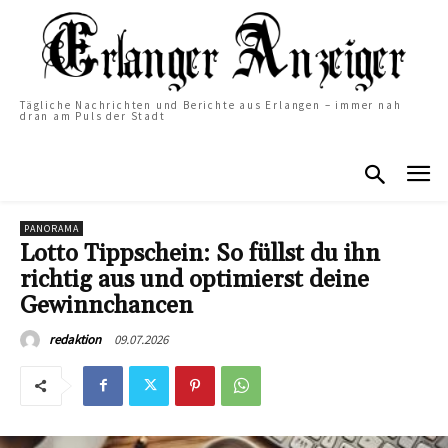
Tägliche Nachrichten und Berichte aus Erlangen – immer nah
dran am Puls der Stadt
PANORAMA
Lotto Tippschein: So füllst du ihn
richtig aus und optimierst deine
Gewinnchancen
09.07.2026
redaktion