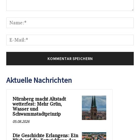
Kommentar:
Na
E-
Mai
Aktuelle Nachrichten
Nürnberg macht Altstadt
wetterfest: Mehr Grün,
Wasser und
Schwammstadtprinzip
05.08.2026
Die Geschichte Erlangens: Ein