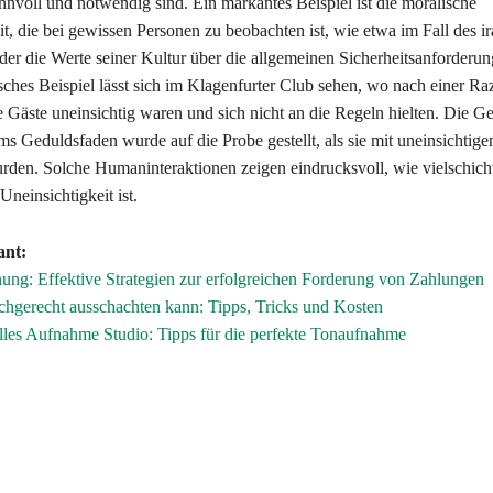
voll und notwendig sind. Ein markantes Beispiel ist die moralische
t, die bei gewissen Personen zu beobachten ist, wie etwa im Fall des i
der die Werte seiner Kultur über die allgemeinen Sicherheitsanforderung
sches Beispiel lässt sich im Klagenfurter Club sehen, wo nach einer Raz
e Gäste uneinsichtig waren und sich nicht an die Regeln hielten. Die G
s Geduldsfaden wurde auf die Probe gestellt, als sie mit uneinsichtige
urden. Solche Humaninteraktionen zeigen eindrucksvoll, wie vielschich
neinsichtigkeit ist.
ant:
ung: Effektive Strategien zur erfolgreichen Forderung von Zahlungen
hgerecht ausschachten kann: Tipps, Tricks und Kosten
lles Aufnahme Studio: Tipps für die perfekte Tonaufnahme