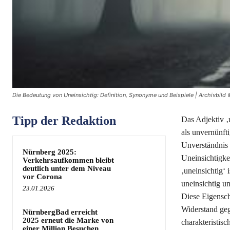
Die Bedeutung von Uneinsichtig: Definition, Synonyme und Beispiele | Archivbild 
Tipp der Redaktion
Das Adjektiv ‚u
als unvernünft
Unverständnis 
Nürnberg 2025:
Uneinsichtigke
Verkehrsaufkommen bleibt
deutlich unter dem Niveau
‚uneinsichtig‘ 
vor Corona
uneinsichtig um
23.01.2026
Diese Eigensch
Widerstand geg
NürnbergBad erreicht
2025 erneut die Marke von
charakteristis
einer Million Besuchen