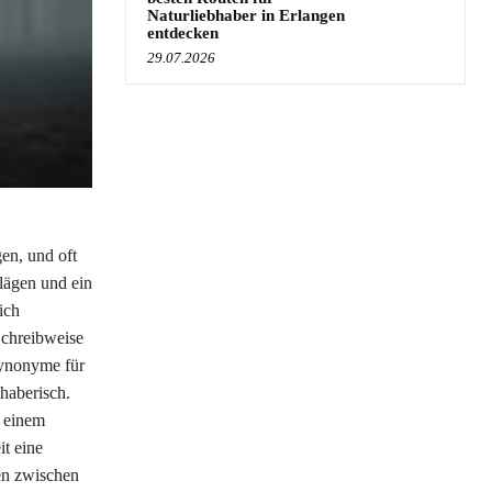
Naturliebhaber in Erlangen
entdecken
29.07.2026
gen, und oft
lägen und ein
ich
Schreibweise
 Synonyme für
thaberisch.
e einem
t eine
ten zwischen