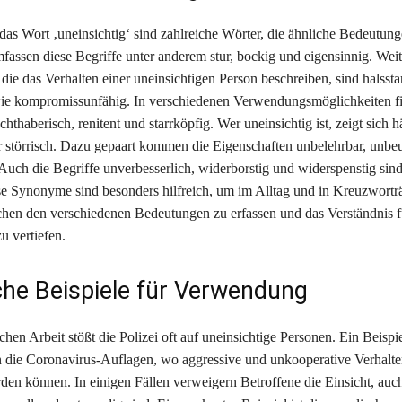
as Wort ‚uneinsichtig‘ sind zahlreiche Wörter, die ähnliche Bedeutung
assen diese Begriffe unter anderem stur, bockig und eigensinnig. Weit
die das Verhalten einer uneinsichtigen Person beschreiben, sind halsstar
ie kompromissunfähig. In verschiedenen Verwendungsmöglichkeiten fi
chthaberisch, renitent und starrköpfig. Wer uneinsichtig ist, zeigt sich 
er störrisch. Dazu gepaart kommen die Eigenschaften unbelehrbar, unb
Auch die Begriffe unverbesserlich, widerborstig und widerspenstig sin
e Synonyme sind besonders hilfreich, um im Alltag und in Kreuzworträ
en den verschiedenen Bedeutungen zu erfassen und das Verständnis f
zu vertiefen.
che Beispiele für Verwendung
ichen Arbeit stößt die Polizei oft auf uneinsichtige Personen. Ein Beispie
 die Coronavirus-Auflagen, wo aggressive und unkooperative Verhalt
den können. In einigen Fällen verweigern Betroffene die Einsicht, auc