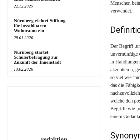
Menschen beitr
22.12.2025
verwendet.
Nürnberg richtet Stiftung
für bezahlbaren
Definit
Wohnraum ein
29.01.2026
Der Begriff ‚un
Nürnberg startet
unvernünftige 
Schülerbefragung zur
in Handlungen,
Zukunft der Innenstadt
13.02.2026
akzeptieren, g
so viel wie ’ni
das die Fähigk
nachzuvollziehe
welche den pos
Begriffe wie ‚u
einem Gedanken
Synonym
redaktion