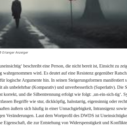
© Erlanger Anzeiger
neinsichtig‘ beschreibt eine Person, die nicht bereit ist, Einsicht zu zei
ig wahrgenommen wird. Es deutet auf eine Resistenz gegenüber Ratsch
für logische Argumente hin. In seinen Steigerungsformen manifestiert s
it als unbelehrbar (Komparativ) und unverbesserlich (Superlativ). Die 
ist korrekt, und die Silbentrennung erfolgt wie folgt: ‚un-ein-sich-tig‘.
fassen Begriffe wie stur, dickköpfig, halsstarrig, eigensinnig oder rech
aften äußern sich häufig in einer Unnachgiebigkeit, Intransigenz sowi
en Veränderungen. Laut dem Wortprofil des DWDS ist Uneinsichtigkei
che Eigenschaft, die zur Entstehung von Widerspenstigkeit und Konflik