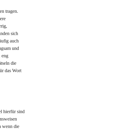
en tragen.
ere
rig,
nden sich
häufig auch
eugsam und
d eng
tseln die
ür das Wort
l hierfür sind
ensweisen
h wenn die