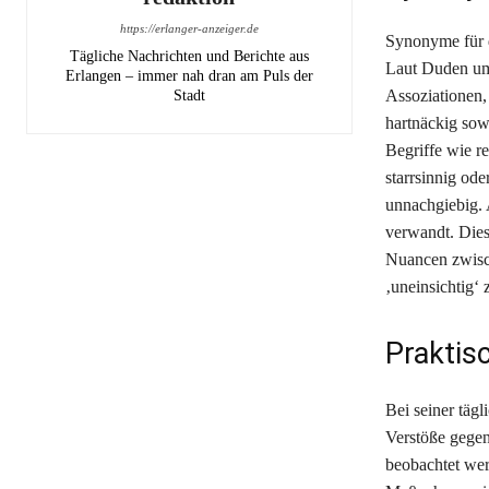
https://erlanger-anzeiger.de
Synonyme für d
Tägliche Nachrichten und Berichte aus
Laut Duden umf
Erlangen – immer nah dran am Puls der
Assoziationen, 
Stadt
hartnäckig sow
Begriffe wie re
starrsinnig od
unnachgiebig. 
verwandt. Dies
Nuancen zwisch
‚uneinsichtig‘ 
Praktis
Bei seiner tägl
Verstöße gegen
beobachtet wer