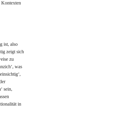
n Kontexten
 ist, also
ig zeigt sich
eise zu
unzich‘, was
einsichtig‘,
der
‘ sein,
assen
ionalität in