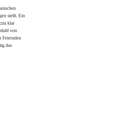
ranischen
en stellt. Ein
zia klar
eduld von
n Feiernden
tig das