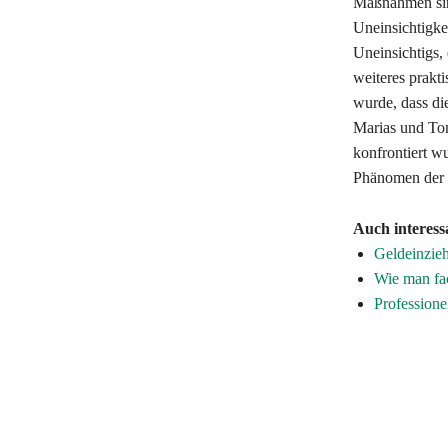
Maßnahmen sinn
Uneinsichtigkei
Uneinsichtigs, 
weiteres prakti
wurde, dass di
Marias und Tom
konfrontiert w
Phänomen der U
Auch interess
Geldeinzieh
Wie man fac
Professione