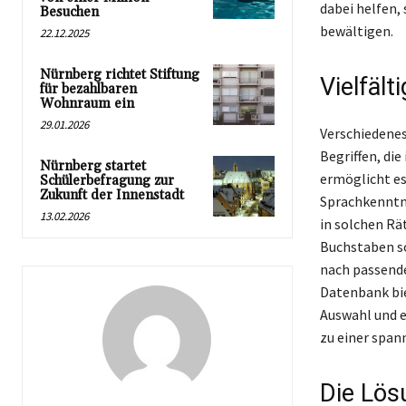
dabei helfen, 
Besuchen
bewältigen.
22.12.2025
Nürnberg richtet Stiftung
Vielfält
für bezahlbaren
Wohnraum ein
29.01.2026
Verschiedenes
Begriffen, die
Nürnberg startet
ermöglicht es
Schülerbefragung zur
Zukunft der Innenstadt
Sprachkenntni
13.02.2026
in solchen Rä
Buchstaben so
nach passende
Datenbank bie
Auswahl und e
zu einer span
Die Lös