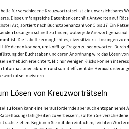
belle für verschiedene Kreuzworträtsel ist ein unverzichtbares W
erte. Diese umfangreiche Datenbank enthält Antworten auf Räts
hster Art, sortiert nach Buchstabenanzahl von 5 bis 17. Ein Rätsel
ssenden Lösungen schnell zu finden, wobei jede Antwort genau auf 
mmt ist. Die Tabelle ermöglicht es, diversifizierte Lösungen zu en
l-Hilfe dienen können, um knifflige Fragen zu beantworten. Durch d
Auflistung der Buchstaben und deren Anordnung wird das Lösen von
eln erheblich erleichtert. Mit nur wenigen Klicks können interes
n Informationen abrufen und somit effizient die Herausforderung
uzworträtsel meistern.
um Lösen von Kreuzworträtseln
el zu lösen kann eine herausfordernde aber auch entspannende A
 Rätsellösungsfähigkeiten zu verbessern, sollten Sie verschiedene
Betracht ziehen. Beginnen Sie mit den einfachen, leichten Wörtern