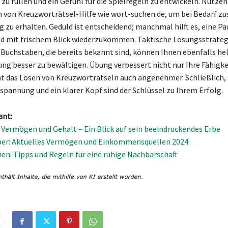
 zu füllen und ein Gefühl für die Spielregeln zu entwickeln. Nutzen 
 von Kreuzworträtsel-Hilfe wie wort-suchen.de, um bei Bedarf zu
 zu erhalten. Geduld ist entscheidend; manchmal hilft es, eine Pa
d mit frischem Blick wiederzukommen. Taktische Lösungsstrategi
 Buchstaben, die bereits bekannt sind, können Ihnen ebenfalls hel
ng besser zu bewältigen. Übung verbessert nicht nur Ihre Fähigke
 das Lösen von Kreuzworträtseln auch angenehmer. Schließlich, 
tspannung und ein klarer Kopf sind der Schlüssel zu Ihrem Erfolg.
ant:
: Vermögen und Gehalt – Ein Blick auf sein beeindruckendes Erbe
ber: Aktuelles Vermögen und Einkommensquellen 2024
n: Tipps und Regeln für eine ruhige Nachbarschaft