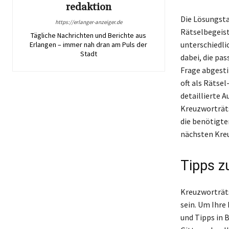
redaktion
Die Lösungsta
https://erlanger-anzeiger.de
Rätselbegeist
Tägliche Nachrichten und Berichte aus
unterschiedlic
Erlangen – immer nah dran am Puls der
Stadt
dabei, die pa
Frage abgesti
oft als Rätse
detaillierte 
Kreuzworträts
die benötigte
nächsten Kre
Tipps z
Kreuzworträts
sein. Um Ihre
und Tipps in 