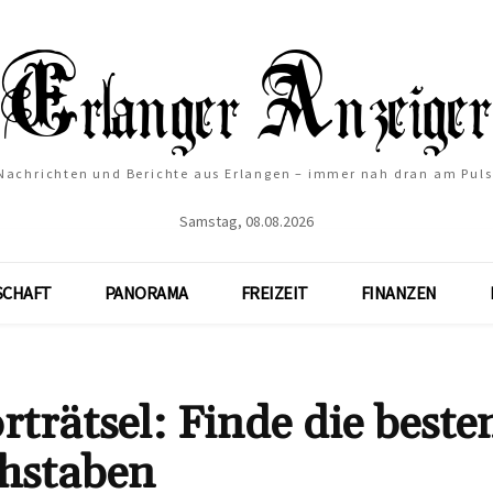
Nachrichten und Berichte aus Erlangen – immer nah dran am Puls
Samstag, 08.08.2026
SCHAFT
PANORAMA
FREIZEIT
FINANZEN
trätsel: Finde die beste
hstaben