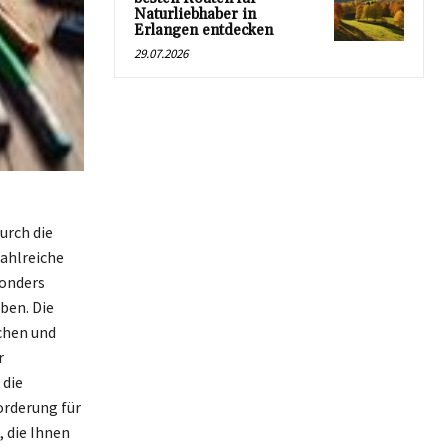
Naturliebhaber in
Erlangen entdecken
29.07.2026
urch die
zahlreiche
sonders
ben. Die
chen und
r
 die
orderung für
 die Ihnen