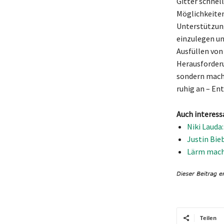
Gitter schnell
Möglichkeiten
Unterstützung
einzulegen un
Ausfüllen von
Herausforderu
sondern macht
ruhig an – En
Auch interess
Niki Lauda
Justin Bie
Lärm mache
Teilen