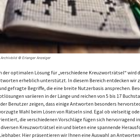
 Archivbild © Erlanger Anzeiger
h der optimalen Lösung für „verschiedene Kreuzworträtsel“ wird d
ntworten erheblich unterstützt. In diesem Bereich entdecken wir 
und gefragte Begriffe, die eine breite Nutzerbasis ansprechen. Be
tlösungen variieren in der Länge und reichen von 5 bis 17 Buchsta
er Benutzer zeigen, dass einige Antworten besonders hervorste
vorzugte Wahl beim Lösen von Rätseln sind. Egal ob vielseitig ode
ientiert, die verschiedenen Vorschläge fügen sich hervorragend in
 diversen Kreuzworträtsel ein und bieten eine spannende Herausf
Liebhaber. Hier präsentieren wir Ihnen eine Auswahl an Antworten,