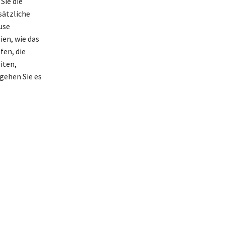
Sie die
sätzliche
use
en, wie das
fen, die
iten,
gehen Sie es