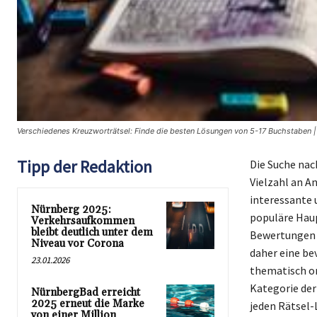
Verschiedenes Kreuzworträtsel: Finde die besten Lösungen von 5-17 Buchstaben |
Tipp der Redaktion
Die Suche nac
Vielzahl an A
interessante 
Nürnberg 2025:
populäre Haup
Verkehrsaufkommen
bleibt deutlich unter dem
Bewertungen d
Niveau vor Corona
daher eine be
23.01.2026
thematisch or
Kategorie der
NürnbergBad erreicht
2025 erneut die Marke
jeden Rätsel-
von einer Million