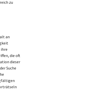
reich zu
alt an
gkeit
 ihre
fen, die oft
ation dieser
 der Suche
che
gfältigen
orträtseln