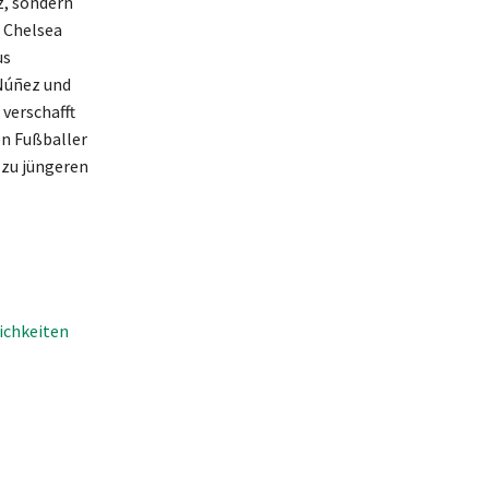
z, sondern
C Chelsea
us
 Núñez und
 verschafft
en Fußballer
 zu jüngeren
ichkeiten