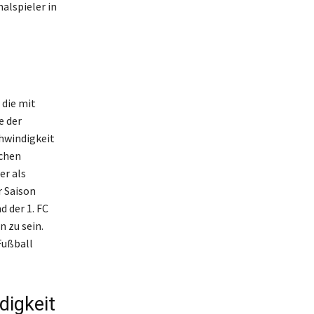
alspieler in
 die mit
e der
chwindigkeit
nchen
er als
r Saison
d der 1. FC
n zu sein.
Fußball
digkeit