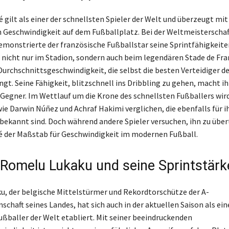
 gilt als einer der schnellsten Spieler der Welt und überzeugt mit
 Geschwindigkeit auf dem Fußballplatz. Bei der Weltmeisterschaf
emonstrierte der französische Fußballstar seine Sprintfähigkeite
, nicht nur im Stadion, sondern auch beim legendären Stade de Fr
Durchschnittsgeschwindigkeit, die selbst die besten Verteidiger de
ngt. Seine Fähigkeit, blitzschnell ins Dribbling zu gehen, macht i
Gegner. Im Wettlauf um die Krone des schnellsten Fußballers wir
wie Darwin Núñez und Achraf Hakimi verglichen, die ebenfalls für i
 bekannt sind. Doch während andere Spieler versuchen, ihn zu über
 der Maßstab für Geschwindigkeit im modernen Fußball.
: Romelu Lukaku und seine Sprintstärk
, der belgische Mittelstürmer und Rekordtorschütze der A-
chaft seines Landes, hat sich auch in der aktuellen Saison als ein
ußballer der Welt etabliert. Mit seiner beeindruckenden