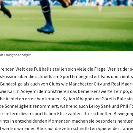
 © Erlanger Anzeiger
erenden Welt des Fußballs stellen sich viele die Frage: Wer ist der 
iskussion über die schnellsten Sportler begeistert Fans und zieht
Bundesliga als auch von Clubs wie Manchester City und Real Madrid
r wie Karim Adeyemi demonstrieren das bemerkenswerte Tempo, d
he Athleten erreichen können. Kylian Mbappé und Gareth Bale sind
e Schnelligkeit renommiert, während auch Leroy Sané und Phil F
ertretern dieser sportlichen Elite zählen. Ihre schnellen Bewegu
rints in entscheidenden Momenten machen sie besonders herausr
 werfen wir einen Blick auf die zehn schnellsten Spieler des Jahre