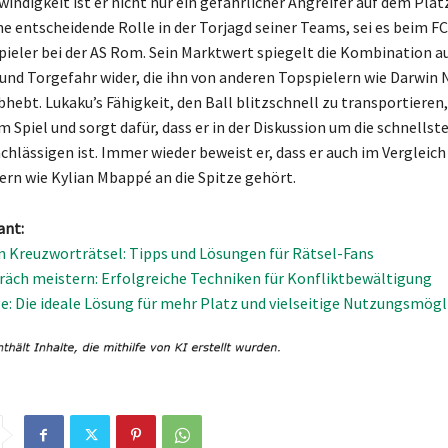
indigkeit ist er nicht nur ein gefährlicher Angreifer auf dem Plat
ine entscheidende Rolle in der Torjagd seiner Teams, sei es beim F
spieler bei der AS Rom. Sein Marktwert spiegelt die Kombination a
 und Torgefahr wider, die ihn von anderen Topspielern wie Darwin
hebt. Lukaku’s Fähigkeit, den Ball blitzschnell zu transportieren,
m Spiel und sorgt dafür, dass er in der Diskussion um die schnellst
chlässigen ist. Immer wieder beweist er, dass er auch im Vergleich
ern wie Kylian Mbappé an die Spitze gehört.
ant:
n Kreuzworträtsel: Tipps und Lösungen für Rätsel-Fans
räch meistern: Erfolgreiche Techniken für Konfliktbewältigung
: Die ideale Lösung für mehr Platz und vielseitige Nutzungsmögl