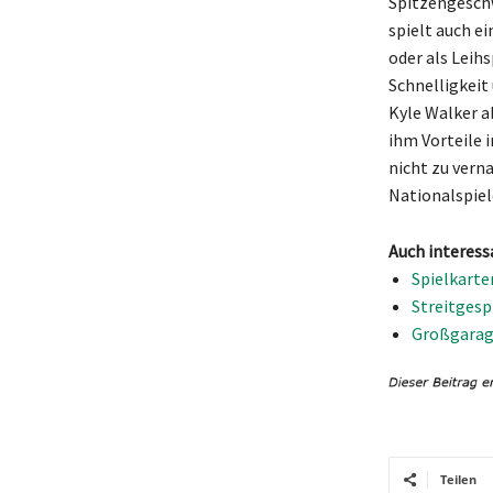
Spitzengeschw
spielt auch e
oder als Leih
Schnelligkeit
Kyle Walker ab
ihm Vorteile i
nicht zu verna
Nationalspiel
Auch interess
Spielkarte
Streitgesp
Großgarage
Teilen