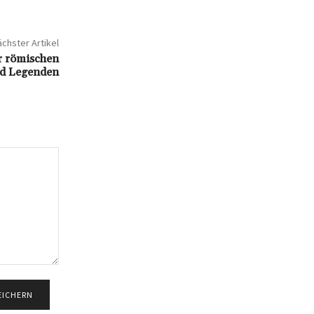
chster Artikel
er römischen
nd Legenden