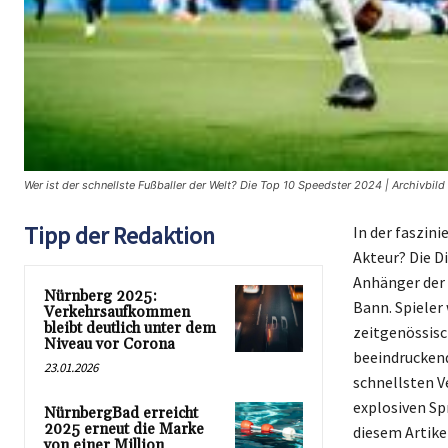
Wer ist der schnellste Fußballer der Welt? Die Top 10 Speedster 2024 | Archivbild
Tipp der Redaktion
In der faszini
Akteur? Die D
Anhänger der 
Nürnberg 2025:
Bann. Spiele
Verkehrsaufkommen
bleibt deutlich unter dem
zeitgenössisc
Niveau vor Corona
beeindruckend
23.01.2026
schnellsten V
explosiven Sp
NürnbergBad erreicht
2025 erneut die Marke
diesem Artikel
von einer Million