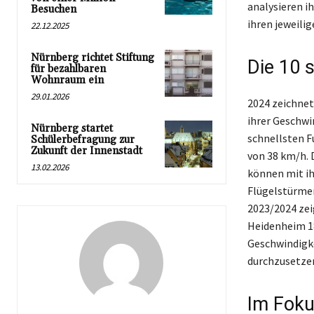
analysieren i
Besuchen
ihren jeweilig
22.12.2025
Nürnberg richtet Stiftung
Die 10 
für bezahlbaren
Wohnraum ein
29.01.2026
2024 zeichnet
ihrer Geschwi
Nürnberg startet
schnellsten F
Schülerbefragung zur
Zukunft der Innenstadt
von 38 km/h.
13.02.2026
können mit ih
Flügelstürmer
2023/2024 zeig
Heidenheim 184
Geschwindigke
durchzusetze
Im Foku