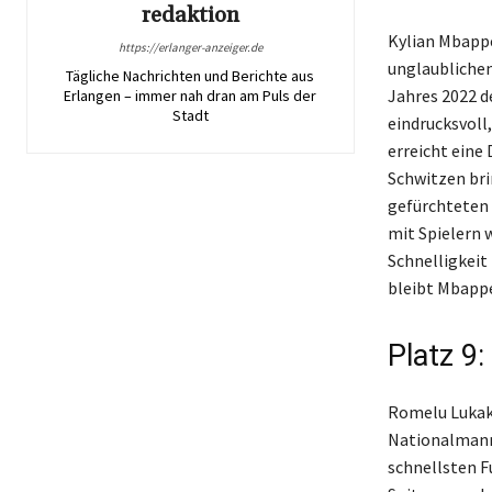
redaktion
Kylian Mbappé
https://erlanger-anzeiger.de
unglaublichen
Tägliche Nachrichten und Berichte aus
Jahres 2022 d
Erlangen – immer nah dran am Puls der
Stadt
eindrucksvoll
erreicht eine 
Schwitzen bri
gefürchteten 
mit Spielern 
Schnelligkeit
bleibt Mbappé
Platz 9
Romelu Lukaku
Nationalmanns
schnellsten F