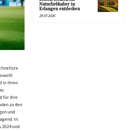
Naturliebhaber in
Erlangen entdecken
29.07.2026
schnellste
 sowohl
 in ihren
as
 für ihre
oden zu den
ngen und
agend. In
s 2024 und