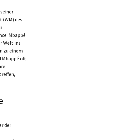
 seiner
t (WM) des
n
ance. Mbappé
r Welt ins
hn zu einem
d Mbappé oft
hre
treffen,
e
er der