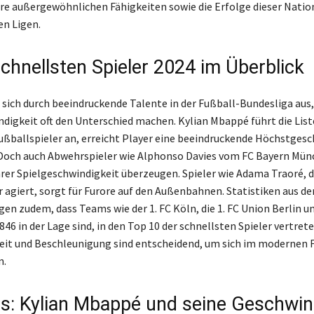
hre außergewöhnlichen Fähigkeiten sowie die Erfolge dieser Nation
en Ligen.
schnellsten Spieler 2024 im Überblick
 sich durch beeindruckende Talente in der Fußball-Bundesliga aus,
ndigkeit oft den Unterschied machen. Kylian Mbappé führt die List
ußballspieler an, erreicht Player eine beeindruckende Höchstges
 Doch auch Abwehrspieler wie Alphonso Davies vom FC Bayern Mü
rer Spielgeschwindigkeit überzeugen. Spieler wie Adama Traoré, d
 agiert, sorgt für Furore auf den Außenbahnen. Statistiken aus de
en zudem, dass Teams wie der 1. FC Köln, die 1. FC Union Berlin un
6 in der Lage sind, in den Top 10 der schnellsten Spieler vertrete
it und Beschleunigung sind entscheidend, um sich im modernen 
n.
s: Kylian Mbappé und seine Geschwin