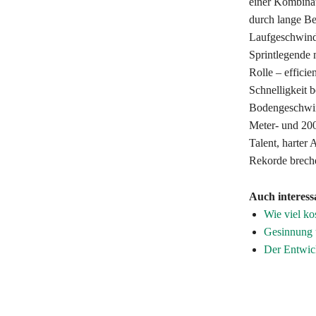
einer Kombinat
durch lange Be
Laufgeschwindi
Sprintlegende 
Rolle – efficie
Schnelligkeit 
Bodengeschwind
Meter- und 200
Talent, harter
Rekorde breche
Auch interess
Wie viel ko
Gesinnung 
Der Entwick