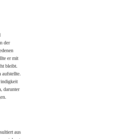
d
in der
iedenen
lte er mit
t bleibt.
aufstellte.
indigkeit
, darunter
gen.
ultiert aus