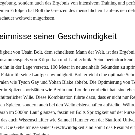
egabung, sondern auch das Ergebnis von intensivem Training und perf
einen Erfolgen hat Bolt die Grenzen des menschlichen Laufens neu defi
schauer weltweit mitgerissen.
eimnisse seiner Geschwindigkeit
gkeit von Usain Bolt, dem schnellsten Mann der Welt, ist das Ergebni
 Zusammenspiels von Körperbau und Lauftechnik. Seine beeindruckend
ie ihn in der Lage versetzt, 100 Meter in neuneinhalb Sekunden zu sprint
Faktor für seine Laufgeschwindigkeit. Bolt erreicht eine optimale Schri
ivalen wie Tyson Gay und Yohan Blake abhebt. Die Optimierung von T
r in Spitzensportstätten wie Berlin und London erarbeitet hat, sind ebe
hütterlicher Wille. Diese Kombination führte dazu, dass er nicht nur R
n Spielen, sondern auch bei den Weltmeisterschaften aufstellte. Währ
arah im 5000m-Lauf glänzen, fasziniert Bolts Spritzigkeit auf der kurz
das auch Wissenschaftler wie Samuel Hamner von der Stanford Univer
en. Die Geheimnisse seiner Geschwindigkeit sind somit das Resultat ei
Biomechanik und Training.