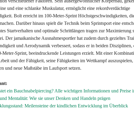
ion verschiedener Faktoren. Sein außergewöhnlicher Körperbau, geke
ine und eine schlanke Muskulatur, ermöglicht eine rekordverdächtige
gkeit. Bolt erreicht im 100-Meter-Sprint Höchstgeschwindigkeiten, die
machen. Darüber hinaus spielt die Technik beim Sprintsport eine entsc
ntes Startverhalten und optimale Schrittlängen tragen zur Maximierung 
bei. Der jamaikanische Ausnahmesportler hat zudem durch gezieltes Trai
igkeit und Aerodynamik verbessert, sodass er in beiden Disziplinen,
-Meter-Sprint, beeindruckende Leistungen erzielt. Mit einer Kombinat
 Arbeit und der Fähigkeit, seine Fähigkeiten im Wettkampf auszuspielen,
n und neue Maßstäbe im Laufsport setzen.
ant:
stet ein Bauchnabelpiercing? Alle wichtigen Informationen und Preise 
und Mentalität: Wie sie unser Denken und Handeln prägen
lungsstand: Meilensteine der kindlichen Entwicklung im Überblick