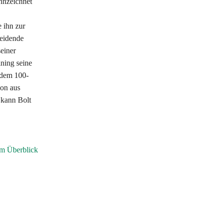
nnzeichnet
 ihn zur
heidende
seiner
ning seine
 dem 100-
ion aus
 kann Bolt
im Überblick