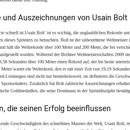
 und Auszeichnungen von Usain Bolt
 schnell ist Usain Bolt‘ ist es wichtig, die unglaublichen Rekorde un
dieses Sprinters zu betrachten. Bolt ist der unbestrittene Weltmeister 
 und hält die Weltrekorde über 100 Meter und 200 Meter, die bei versch
aufgestellt wurden. Während der Berliner Weltmeisterschaften 2009 stel
 9,58 Sekunden über 100 Meter einen Rekord auf, der bis heute unerreich
Meter wartet ein Weltrekord, den er mit einer Zeit von 19,19 Sekunden 
d-Leistungen sind nicht nur bemerkenswert, sie definieren die Geschw
Sportzeitalters. Zusätzlich hat Bolt zahlreiche Auszeichnungen erhalten
sche Goldmedaillen, die seine Dominanz in der Sprintdisziplin bestäti
n, die seinen Erfolg beeinflussen
ende Geschwindigkeit des schnellsten Mannes der Welt, Usain Bolt, res