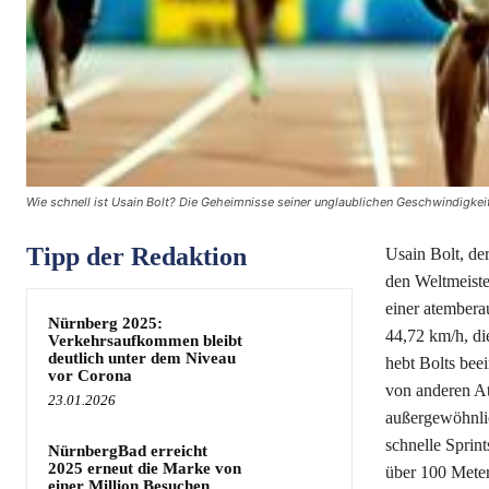
Wie schnell ist Usain Bolt? Die Geheimnisse seiner unglaublichen Geschwindigkeit
Tipp der Redaktion
Usain Bolt, der
den Weltmeiste
einer atembera
Nürnberg 2025:
44,72 km/h, die
Verkehrsaufkommen bleibt
deutlich unter dem Niveau
hebt Bolts bee
vor Corona
von anderen A
23.01.2026
außergewöhnlic
schnelle Sprint
NürnbergBad erreicht
2025 erneut die Marke von
über 100 Meter
einer Million Besuchen