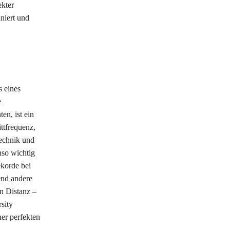
ekter
niert und
s eines
e
en, ist ein
ttfrequenz,
echnik und
nso wichtig
ekorde bei
end andere
en Distanz –
sity
ner perfekten