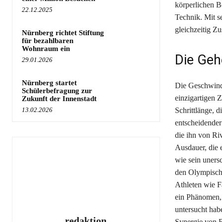
körperlichen B
22.12.2025
Technik. Mit s
gleichzeitig Zu
Nürnberg richtet Stiftung
für bezahlbaren
Wohnraum ein
Die Geh
29.01.2026
Nürnberg startet
Die Geschwindi
Schülerbefragung zur
einzigartigen
Zukunft der Innenstadt
13.02.2026
Schrittlänge, d
entscheidender 
die ihn von R
Ausdauer, die e
wie sein unersc
den Olympische
Athleten wie F
ein Phänomen, 
untersucht hab
redaktion
Synergie von 