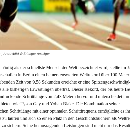
 | Archivbild © Erlanger Anzeiger
 häufig als der schnellste Mensch der Welt bezeichnet wird, stellte im J
rschaften in Berlin einen bemerkenswerten Weltrekord über 100 Meter 
ubenden Zeit von 9,58 Sekunden erreichte er eine Spitzengeschwindigk
 alle bisherigen Erwartungen übertraf. Dieser Rekord, der bis heute Be
indruckende Schrittlänge von 2,43 Metern hervor und unterscheidet ihn
thleten wie Tyson Gay und Yohan Blake. Die Kombination seiner
hen Schrittlänge mit einer optimalen Schrittfrequenz ermöglichte es i
s zu laufen und sich so einen Platz in den Geschichtsbüchern als Weltre
 zu sichern. Seine herausragenden Leistungen sind nicht nur das Result