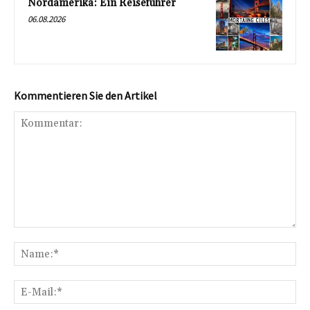
Nordamerika: Ein Reiseführer
06.08.2026
Kommentieren Sie den Artikel
Kommentar:
Na
E-
Mai