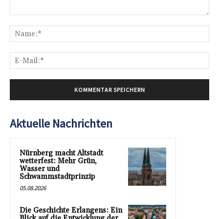
Kommentar:
Na
E-
Mai
Aktuelle Nachrichten
Nürnberg macht Altstadt
wetterfest: Mehr Grün,
Wasser und
Schwammstadtprinzip
05.08.2026
Die Geschichte Erlangens: Ein
Blick auf die Entwicklung der