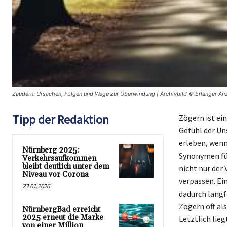
Zaudern: Ursachen, Folgen und Wege zur Überwindung | Archivbild © Erlanger An
Tipp der Redaktion
Zögern ist ei
Gefühl der Un
erleben, wenn
Nürnberg 2025:
Synonymen für
Verkehrsaufkommen
bleibt deutlich unter dem
nicht nur der 
Niveau vor Corona
verpassen. Ein
23.01.2026
dadurch langf
Zögern oft al
NürnbergBad erreicht
2025 erneut die Marke
Letztlich lie
von einer Million