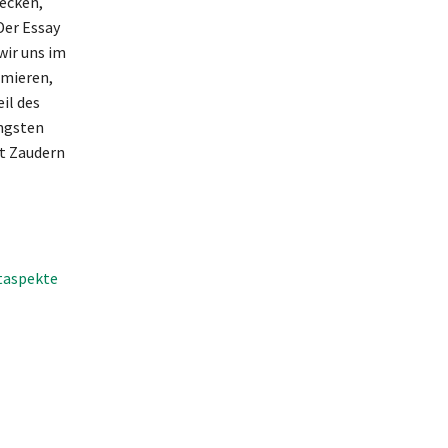
ecken,
Der Essay
wir uns im
imieren,
il des
Ängsten
t Zaudern
taspekte