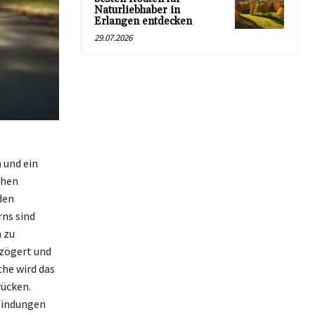
Naturliebhaber in
Erlangen entdecken
29.07.2026
 und ein
chen
den
ns sind
n zu
 zögert und
che wird das
rücken.
pfindungen