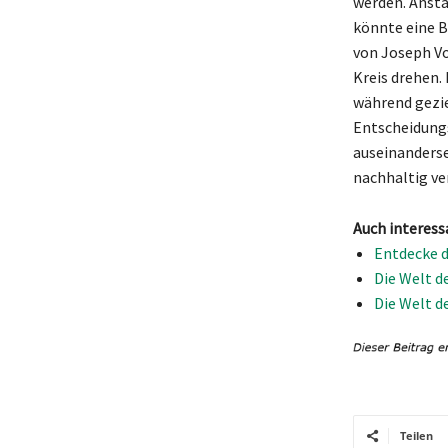
werden. Ansta
könnte eine B
von Joseph Vo
Kreis drehen.
während gezie
Entscheidungs
auseinanderse
nachhaltig ve
Auch interess
Entdecke d
Die Welt d
Die Welt d
Teilen