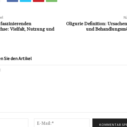
el
Nä
 faszinierenden
Oligurie Definition: Ursache
se: Vielfalt, Nutzung und
und Behandlungsmö
 Sie den Artikel
Name:*
E-