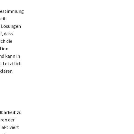
tbestimmung
eit
e Lösungen
, dass
ch die
tion
nd kann in
. Letztlich
klaren
dbarkeit zu
eren der
 aktiviert