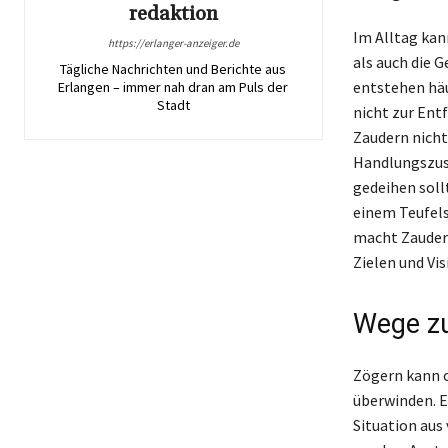
redaktion
Im Alltag kan
https://erlanger-anzeiger.de
als auch die 
Tägliche Nachrichten und Berichte aus
entstehen häu
Erlangen – immer nah dran am Puls der
Stadt
nicht zur Ent
Zaudern nicht
Handlungszus
gedeihen soll
einem Teufels
macht Zaudern
Zielen und Vi
Wege zu
Zögern kann o
überwinden. E
Situation aus