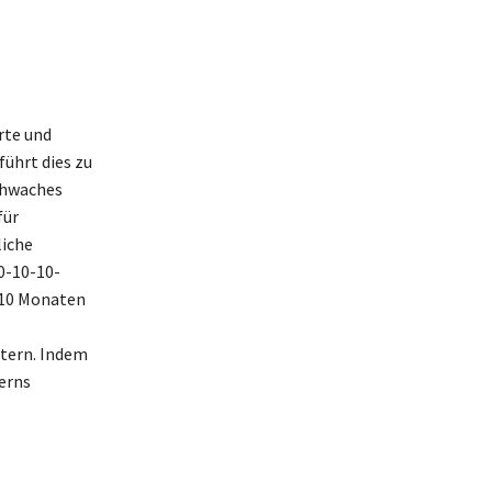
rte und
führt dies zu
schwaches
für
liche
0-10-10-
 10 Monaten
htern. Indem
erns