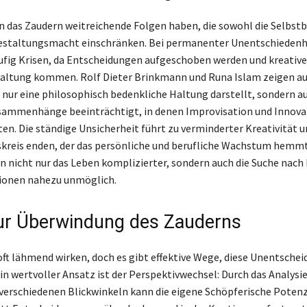
n das Zaudern weitreichende Folgen haben, die sowohl die Selbs
Gestaltungsmacht einschränken. Bei permanenter Unentschiedenh
fig Krisen, da Entscheidungen aufgeschoben werden und kreativ
faltung kommen. Rolf Dieter Brinkmann und Runa Islam zeigen auf
 nur eine philosophisch bedenkliche Haltung darstellt, sondern au
ammenhänge beeinträchtigt, in denen Improvisation und Innova
ten. Die ständige Unsicherheit führt zu verminderter Kreativität u
kreis enden, der das persönliche und berufliche Wachstum hemmt
 nicht nur das Leben komplizierter, sondern auch die Suche nach 
sionen nahezu unmöglich.
r Überwindung des Zauderns
ft lähmend wirken, doch es gibt effektive Wege, diese Unentschei
in wertvoller Ansatz ist der Perspektivwechsel: Durch das Analysi
 verschiedenen Blickwinkeln kann die eigene Schöpferische Potenz