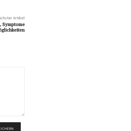
chster Artikel
n, Symptome
glichkeiten