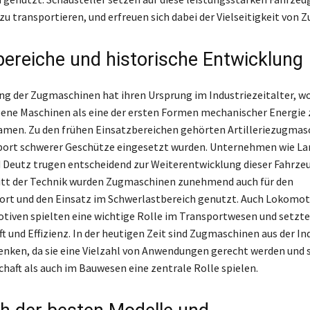
u transportieren, und erfreuen sich dabei der Vielseitigkeit von 
bereiche und historische Entwicklung
ng der Zugmaschinen hat ihren Ursprung im Industriezeitalter, w
ne Maschinen als eine der ersten Formen mechanischer Energie 
en. Zu den frühen Einsatzbereichen gehörten Artilleriezugmasc
port schwerer Geschütze eingesetzt wurden. Unternehmen wie La
eutz trugen entscheidend zur Weiterentwicklung dieser Fahrzeug
itt der Technik wurden Zugmaschinen zunehmend auch für den
rt und den Einsatz im Schwerlastbereich genutzt. Auch Lokomot
iven spielten eine wichtige Rolle im Transportwesen und setzt
ft und Effizienz. In der heutigen Zeit sind Zugmaschinen aus der In
ken, da sie eine Vielzahl von Anwendungen gerecht werden und 
chaft als auch im Bauwesen eine zentrale Rolle spielen.