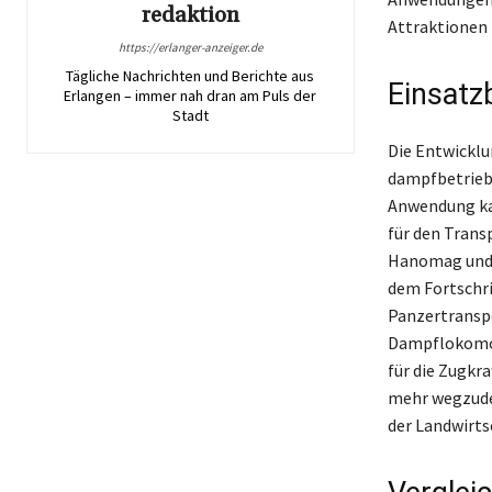
redaktion
Attraktionen z
https://erlanger-anzeiger.de
Tägliche Nachrichten und Berichte aus
Einsatz
Erlangen – immer nah dran am Puls der
Stadt
Die Entwicklu
dampfbetriebe
Anwendung kam
für den Trans
Hanomag und D
dem Fortschr
Panzertranspo
Dampflokomot
für die Zugkra
mehr wegzuden
der Landwirts