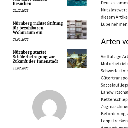
Deutz stamme
Besuchen
Nutzlastwert 
22.12.2025
diesem Artike
Nürnberg richtet Stiftung
Lupe nehmen
für bezahlbaren
Wohnraum ein
29.01.2026
Arten v
Nürnberg startet
Vielfältige A
Schülerbefragung zur
Zukunft der Innenstadt
Motorbetriebe
13.02.2026
Schwerlastmod
Gütertranspor
Sattelaufliege
Landwirtscha
Kettenschlepp
Zugmaschinen,
Beförderung v
Langstreckenm
Anwendungen g