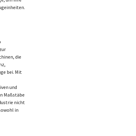
Zugeinheiten.
o
zur
hinen, die
nz,
e bei. Mit
iven und
en Maßstäbe
dustrie nicht
sowohl in