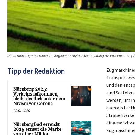
Die besten Zugmaschinen im Vergleich: Effizienz und Leistung für Ihre Einsätze | 
Tipp der Redaktion
Zugmaschinen 
Transportwese
und den entsp
Nürnberg 2025:
sind Sattelzu
Verkehrsaufkommen
bleibt deutlich unter dem
werden, um im
Niveau vor Corona
auch als Las
23.01.2026
Straßenverkeh
eingesetzt we
NürnbergBad erreicht
2025 erneut die Marke
Zugmaschinen
von einer Million