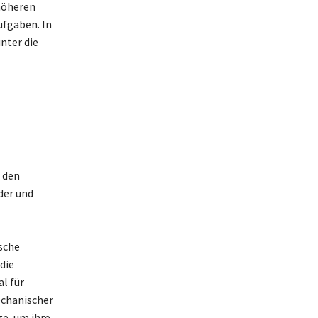
höheren
ufgaben. In
nter die
 den
der und
sche
die
l für
echanischer
e, um ihre