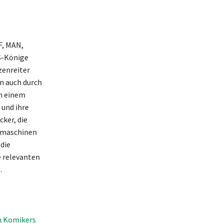
F, MAN,
PS-Könige
zenreiter
n auch durch
In einem
 und ihre
ker, die
ugmaschinen
 die
 relevanten
.
n Komikers