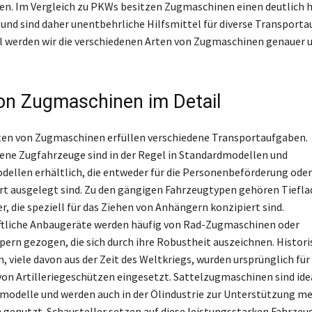
n. Im Vergleich zu PKWs besitzen Zugmaschinen einen deutlich 
und sind daher unentbehrliche Hilfsmittel für diverse Transporta
l werden wir die verschiedenen Arten von Zugmaschinen genauer u
.
on Zugmaschinen im Detail
rten von Zugmaschinen erfüllen verschiedene Transportaufgaben.
ne Zugfahrzeuge sind in der Regel in Standardmodellen und
ellen erhältlich, die entweder für die Personenbeförderung oder
t ausgelegt sind. Zu den gängigen Fahrzeugtypen gehören Tiefla
r, die speziell für das Ziehen von Anhängern konzipiert sind.
ftliche Anbaugeräte werden häufig von Rad-Zugmaschinen oder
ern gezogen, die sich durch ihre Robustheit auszeichnen. Histori
 viele davon aus der Zeit des Weltkriegs, wurden ursprünglich für 
on Artilleriegeschützen eingesetzt. Sattelzugmaschinen sind idea
odelle und werden auch in der Ölindustrie zur Unterstützung m
enutzt. Schausteller setzen auf diese leistungsstarken Fahrzeug