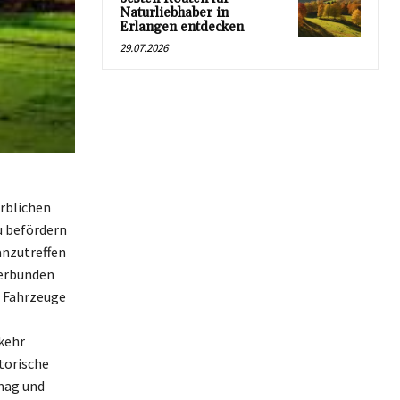
Naturliebhaber in
Erlangen entdecken
29.07.2026
rblichen
u befördern
anzutreffen
verbunden
e Fahrzeuge
kehr
torische
mag und