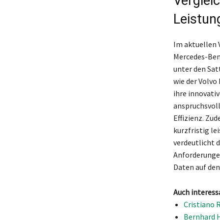
Verglei
Leistu
Im aktuellen 
Mercedes-Benz
unter den Sat
wie der Volvo
ihre innovati
anspruchsvoll
Effizienz. Zu
kurzfristig l
verdeutlicht d
Anforderungen
Daten auf den
Auch interess
Cristiano 
Bernhard H