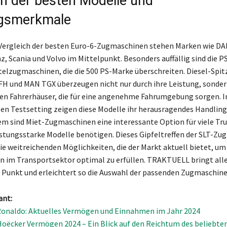
ch der besten Modelle und
ngsmerkmale
Vergleich der besten Euro-6-Zugmaschinen stehen Marken wie DA
, Scania und Volvo im Mittelpunkt. Besonders auffällig sind die 
telzugmaschinen, die die 500 PS-Marke überschreiten. Diesel-Spit
 FH und MAN TGX überzeugen nicht nur durch ihre Leistung, sonder
ven Fahrerhäuser, die für eine angenehme Fahrumgebung sorgen. 
en Testsetting zeigen diese Modelle ihr herausragendes Handling
dem sind Miet-Zugmaschinen eine interessante Option für viele Truc
eistungsstarke Modelle benötigen. Dieses Gipfeltreffen der SLT-Z
ie weitreichenden Möglichkeiten, die der Markt aktuell bietet, um
 im Transportsektor optimal zu erfüllen. TRAKTUELL bringt alle
 Punkt und erleichtert so die Auswahl der passenden Zugmaschine
ant:
Ronaldo: Aktuelles Vermögen und Einnahmen im Jahr 2024
oëcker Vermögen 2024 – Ein Blick auf den Reichtum des beliebte