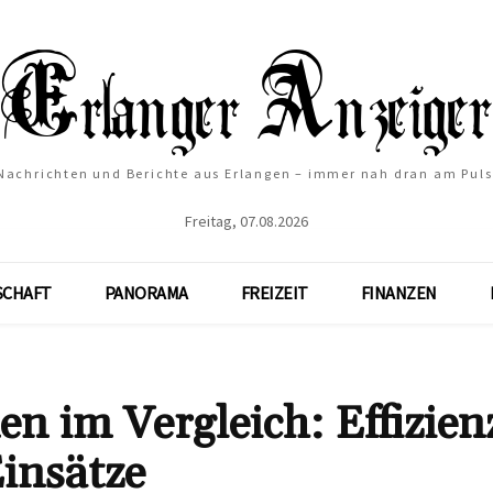
Nachrichten und Berichte aus Erlangen – immer nah dran am Puls
Freitag, 07.08.2026
SCHAFT
PANORAMA
FREIZEIT
FINANZEN
n im Vergleich: Effizien
Einsätze