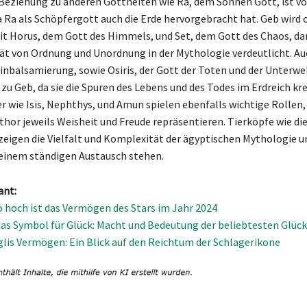
 Beziehung zu anderen Gottheiten wie Ra, dem Sonnen Gott, ist v
 Ra als Schöpfergott auch die Erde hervorgebracht hat. Geb wird o
t Horus, dem Gott des Himmels, und Set, dem Gott des Chaos, dar
tät von Ordnung und Unordnung in der Mythologie verdeutlicht. Au
Einbalsamierung, sowie Osiris, der Gott der Toten und der Unterwel
u Geb, da sie die Spuren des Lebens und des Todes im Erdreich kr
r wie Isis, Nephthys, und Amun spielen ebenfalls wichtige Rollen
hor jeweils Weisheit und Freude repräsentieren. Tierköpfe wie di
eigen die Vielfalt und Komplexität der ägyptischen Mythologie un
n einem ständigen Austausch stehen.
ant:
So hoch ist das Vermögen des Stars im Jahr 2024
as Symbol für Glück: Macht und Bedeutung der beliebtesten Glüc
glis Vermögen: Ein Blick auf den Reichtum der Schlagerikone