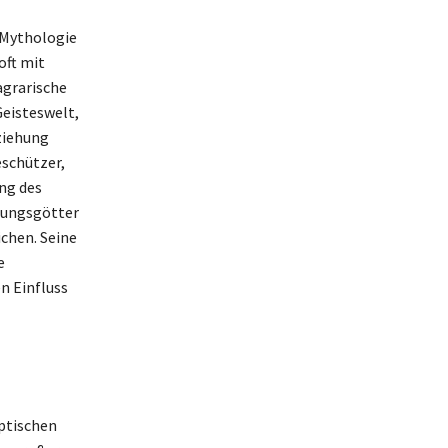
n Mythologie
oft mit
agrarische
Geisteswelt,
ziehung
eschützer,
ng des
pfungsgötter
ichen. Seine
e
n Einfluss
yptischen