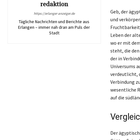
redaktion
Geb, der ägyp
https://erlanger-anzeiger.de
und verkörper
Tägliche Nachrichten und Berichte aus
Fruchtbarkeit
Erlangen – immer nah dran am Puls der
Stadt
Leben der alte
wo er mit dem
steht, die de
der in Verbin
Universums au
verdeutlicht,
Verbindung zu
wesentliche R
auf die südlän
Verglei
Der ägyptisch