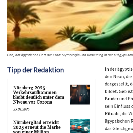
Geb, der ägyptische Gott der Erde: Mythologie und Bedeutung in der altägyptische
Tipp der Redaktion
In der ägypti
den Neun, die
dargestellt, 
Nürnberg 2025:
bildet. Geb i
Verkehrsaufkommen
bleibt deutlich unter dem
Bruder und Eh
Niveau vor Corona
sein Einfluss
23.01.2026
Rituale, die 
ägyptischen R
NürnbergBad erreicht
2025 erneut die Marke
das Gleichgew
von einer Million