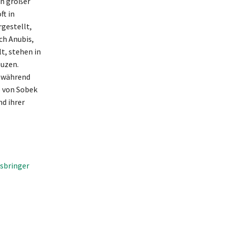
on großer
ft in
gestellt,
ch Anubis,
t, stehen in
euzen.
, während
e von Sobek
d ihrer
ksbringer