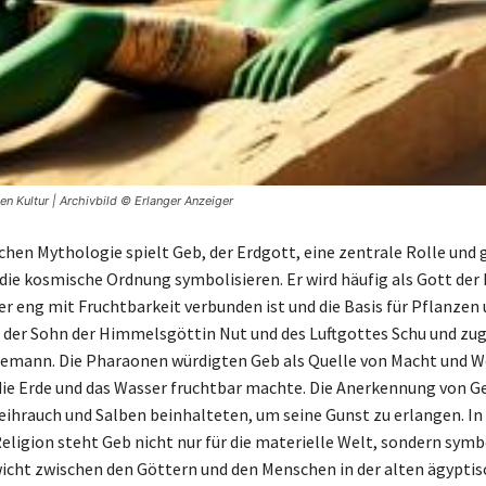
n Kultur | Archivbild © Erlanger Anzeiger
schen Mythologie spielt Geb, der Erdgott, eine zentrale Rolle und 
 die kosmische Ordnung symbolisieren. Er wird häufig als Gott der
der eng mit Fruchtbarkeit verbunden ist und die Basis für Pflanzen
st der Sohn der Himmelsgöttin Nut und des Luftgottes Schu und zug
emann. Die Pharaonen würdigten Geb als Quelle von Macht und W
 die Erde und das Wasser fruchtbar machte. Die Anerkennung von 
Weihrauch und Salben beinhalteten, um seine Gunst zu erlangen. In
eligion steht Geb nicht nur für die materielle Welt, sondern symb
icht zwischen den Göttern und den Menschen in der alten ägypti