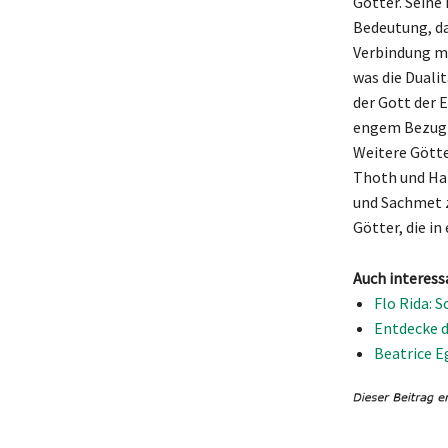
Götter. Seine
Bedeutung, da
Verbindung mi
was die Duali
der Gott der 
engem Bezug z
Weitere Götte
Thoth und Hat
und Sachmet z
Götter, die i
Auch interess
Flo Rida: 
Entdecke d
Beatrice E