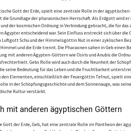
tische Gott der Erde, spielt eine zentrale Rolle in der ägyptische
t die Grundlage der pharaonischen Herrschaft. Als Erdgott wird er 
 und der kosmischen Ordnung in Verbindung gebracht, die für das 
n Ägypter entscheidend war. Sein Einfluss erstreckt sich über die 
 Luftgott Schu und der Himmelsgöttin Nut in einer zyklischen Be
n Himmel und die Erde trennt. Die Pharaonen sahen in Geb einen B
dung mit anderen Ägypten-Göttern wie Osiris und Anubis die Ordnu
frechterhielt. Gebs Rolle wird auch durch die Neunheit der Schö
 die seine Bedeutung für das Leben und die Fruchtbarkeit unterstre
 den Elementen, einschließlich der Feuergöttin Tefnut, spielt ein
olle in der Schöpfungsgeschichte und dem Sonnenauge, was seine
dische Kultur verstärkt.
ch mit anderen ägyptischen Göttern
e Gott der Erde, Geb, hat eine zentrale Rolle im Pantheon der äg