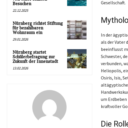
Gesellschaft.
Besuchen
22.12.2025
Mytholo
Nürnberg richtet Stiftung
für bezahlbaren
Wohnraum ein
In der ägypti
29.01.2026
als der Vater
beeinflusst m
Nürnberg startet
Schwester, de
Schülerbefragung zur
Zukunft der Innenstadt
verbunden, wa
13.02.2026
Heliopolis, e
Osiris, Isis,
altägyptischer
Handwerkskuns
um Erdbeben z
kraftvoller G
Die Rol