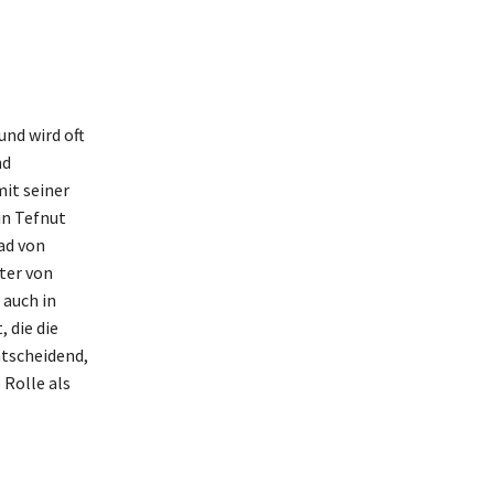
und wird oft
nd
it seiner
in Tefnut
ad von
ter von
 auch in
 die die
tscheidend,
 Rolle als