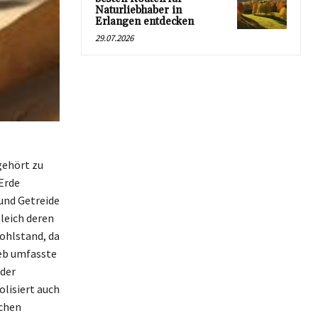
Naturliebhaber in
Erlangen entdecken
29.07.2026
gehört zu
 Erde
 und Getreide
leich deren
ohlstand, da
Geb umfasste
 der
olisiert auch
schen