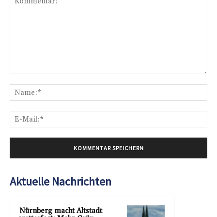
Kommentar:
Na
E-
Mai
Aktuelle Nachrichten
Nürnberg macht Altstadt