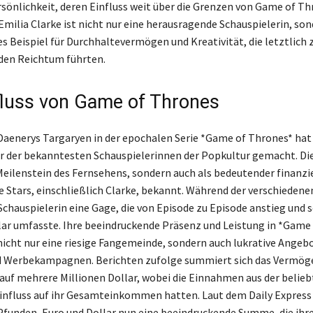
sönlichkeit, deren Einfluss weit über die Grenzen von Game of T
 Emilia Clarke ist nicht nur eine herausragende Schauspielerin, so
es Beispiel für Durchhaltevermögen und Kreativität, die letztlich 
den Reichtum führten.
fluss von Game of Thrones
 Daenerys Targaryen in der epochalen Serie *Game of Thrones* hat
er der bekanntesten Schauspielerinnen der Popkultur gemacht. Die
 Meilenstein des Fernsehens, sondern auch als bedeutender finanzi
ie Stars, einschließlich Clarke, bekannt. Während der verschiedene
Schauspielerin eine Gage, die von Episode zu Episode anstieg und s
lar umfasste. Ihre beeindruckende Präsenz und Leistung in *Game
 nicht nur eine riesige Fangemeinde, sondern auch lukrative Angebo
d Werbekampagnen. Berichten zufolge summiert sich das Vermög
 auf mehrere Millionen Dollar, wobei die Einnahmen aus der belieb
influss auf ihr Gesamteinkommen hatten. Laut dem Daily Express 
funden, Euro und Dollar nun eine beeindruckende Summe, die ihre