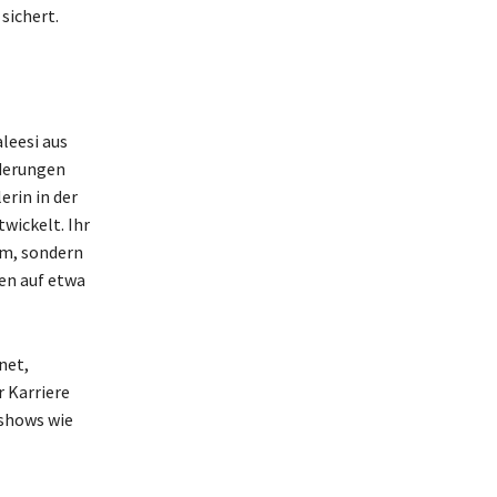
sichert.
aleesi aus
derungen
erin in der
wickelt. Ihr
hm, sondern
en auf etwa
net,
 Karriere
kshows wie