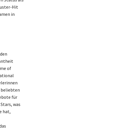
uster-Hit
Namen in
nden
nntheit
ame of
national
elerinnen
 beliebten
ebote für
Stars, was
e hat,
 das