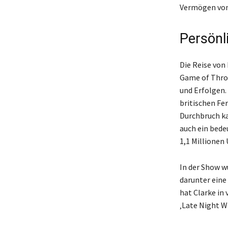
Vermögen von 
Persönl
Die Reise von 
Game of Thro
und Erfolgen.
britischen Fe
Durchbruch ka
auch ein bede
1,1 Millionen
In der Show w
darunter eine
hat Clarke in 
‚Late Night W