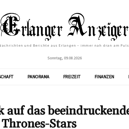
Nachrichten und Berichte aus Erlangen – immer nah dran am Puls
Sonntag, 09.08.2026
SCHAFT
PANORAMA
FREIZEIT
FINANZEN
ck auf das beeindruckend
 Thrones-Stars