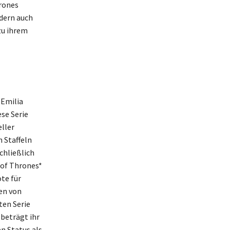
hrones
ndern auch
zu ihrem
 Emilia
se Serie
eller
n Staffeln
chließlich
 of Thrones*
te für
en von
ten Serie
beträgt ihr
n Status als