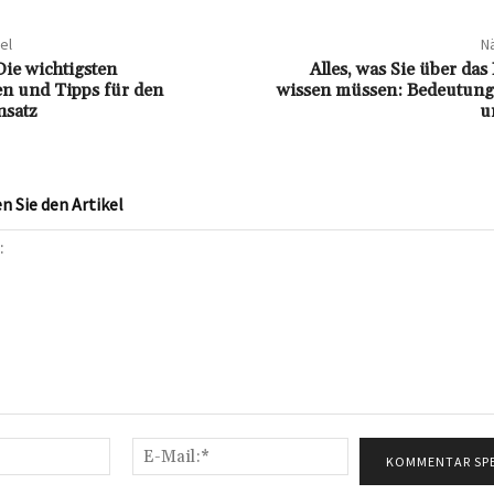
el
Nä
Die wichtigsten
Alles, was Sie über da
 und Tipps für den
wissen müssen: Bedeutun
nsatz
u
 Sie den Artikel
Name:*
E-
Mail:*