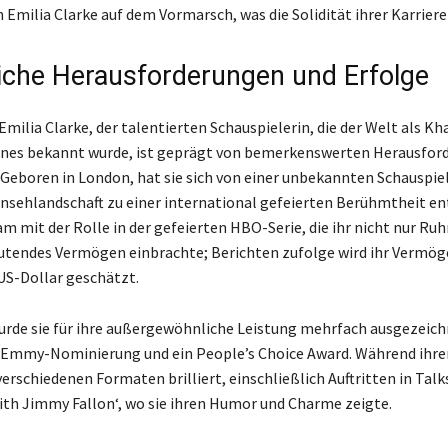
Emilia Clarke auf dem Vormarsch, was die Solidität ihrer Karriere 
iche Herausforderungen und Erfolge
Emilia Clarke, der talentierten Schauspielerin, die der Welt als Kh
nes bekannt wurde, ist geprägt von bemerkenswerten Herausfor
 Geboren in London, hat sie sich von einer unbekannten Schauspiel
rnsehlandschaft zu einer international gefeierten Berühmtheit ent
m mit der Rolle in der gefeierten HBO-Serie, die ihr nicht nur Ru
utendes Vermögen einbrachte; Berichten zufolge wird ihr Vermög
 US-Dollar geschätzt.
urde sie für ihre außergewöhnliche Leistung mehrfach ausgezeich
 Emmy-Nominierung und ein People’s Choice Award. Während ihrer
verschiedenen Formaten brilliert, einschließlich Auftritten in Tal
ith Jimmy Fallon‘, wo sie ihren Humor und Charme zeigte.