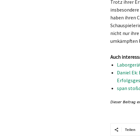
Trotz ihrer E
insbesondere 
haben ihren C
Schauspieleri
nicht nur ihr
umkämpften F
Auch interess
Laborgerät
Daniel Ek:
Erfolgsges
span stoßd
Teilen