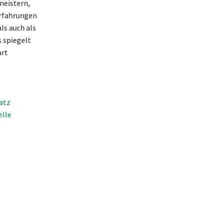
meistern,
Erfahrungen
ls auch als
 spiegelt
art
atz
elle