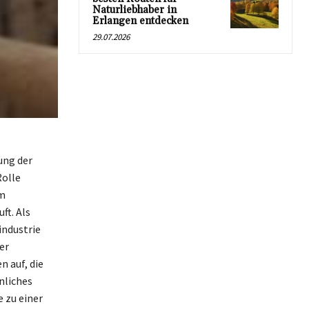
Naturliebhaber in
Erlangen entdecken
29.07.2026
ung der
Rolle
em
ft. Als
industrie
er
n auf, die
nliches
 zu einer