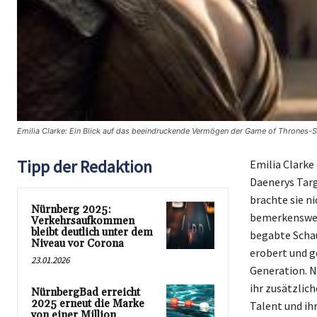
Emilia Clarke: Ein Blick auf das beeindruckende Vermögen der Game of Thrones-St
Tipp der Redaktion
Emilia Clarke
Daenerys Targ
brachte sie ni
Nürnberg 2025:
bemerkenswert
Verkehrsaufkommen
bleibt deutlich unter dem
begabte Schau
Niveau vor Corona
erobert und g
23.01.2026
Generation. N
ihr zusätzlic
NürnbergBad erreicht
2025 erneut die Marke
Talent und ih
von einer Million