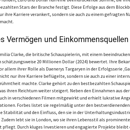
bezahlten Stars der Branche festigt. Diese Erfolge aus dem Blockb
ur ihre Karriere verankert, sondern sie auch zu einem gefragten 
macht.
es Vermögen und Einkommensquellen
Emilia Clarke, die britische Schauspielerin, mit einem beeindrucke
schätzungsweise 20 Millionen Dollar (2024) bewertet. Ihre Beka
or allem ihrer Rolle als Daenerys Targaryen in der Erfolgsserie ‚G
nicht nur ihre Karriere beflügelte, sondern sie auch zu einer inter
rühmtheit machte. Clarke gehört zu den bestbezahlten Schauspi
was ihren Reichtum weiter steigert. Neben den Einnahmen aus der
 auch in verschiedenen Filmen mitgewirkt und erhielt lukrative Ang
ionen. Forbes listet sie regelmäßig unter den bestverdienenden 
le Stabilität und den Einfluss, den sie in der Unterhaltungsindustri
. Zudem lebt sie in London, wo sie ihren Lebensstil als prominente
t pflegt. Durch kluges Investieren und engagierte Projekte bleibt