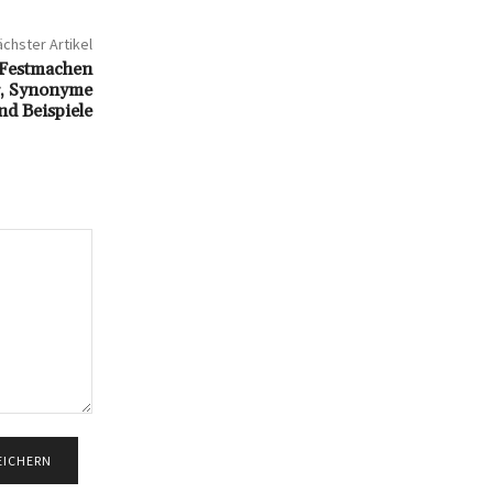
chster Artikel
s Festmachen
g, Synonyme
nd Beispiele