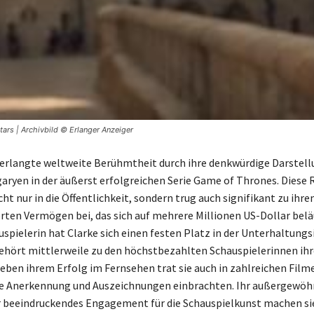
ars | Archivbild © Erlanger Anzeiger
 erlangte weltweite Berühmtheit durch ihre denkwürdige Darstell
aryen in der äußerst erfolgreichen Serie Game of Thrones. Diese 
cht nur in die Öffentlichkeit, sondern trug auch signifikant zu ihr
en Vermögen bei, das sich auf mehrere Millionen US-Dollar beläu
spielerin hat Clarke sich einen festen Platz in der Unterhaltungs
ehört mittlerweile zu den höchstbezahlten Schauspielerinnen ihr
eben ihrem Erfolg im Fernsehen trat sie auch in zahlreichen Filme
he Anerkennung und Auszeichnungen einbrachten. Ihr außergewöh
r beeindruckendes Engagement für die Schauspielkunst machen sie