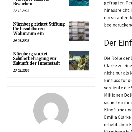
gefragten Per
Besuchen
hinausreicht.
22.12.2025
ein strahlend
Nürnberg richtet Stiftung
beeindrucken
für bezahlbaren
Wohnraum ein
29.01.2026
Der Ein
Nürnberg startet
Die Rolle der
Schülerbefragung zur
Zukunft der Innenstadt
Clarke zu ein
13.02.2026
nicht nur als
Einfluss für d
verdiente die 
Millionen Dol
sicherten ihr
Kinofilme un
Emilia Clarke
erheblichen E
Vermögen in P