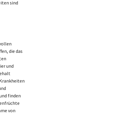
iten sind
vollen
en, die das
ten
ier und
ehalt
 Krankheiten
und
und finden
senfrüchte
ahme von