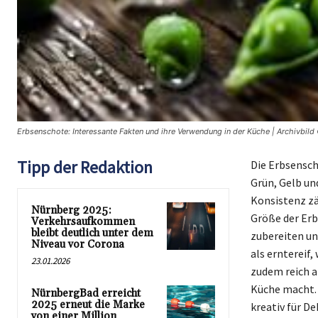
Erbsenschote: Interessante Fakten und ihre Verwendung in der Küche | Archivbild
Tipp der Redaktion
Die Erbsenscho
Grün, Gelb un
Konsistenz zä
Nürnberg 2025:
Größe der Erb
Verkehrsaufkommen
bleibt deutlich unter dem
zubereiten un
Niveau vor Corona
als erntereif,
23.01.2026
zudem reich a
Küche macht. 
NürnbergBad erreicht
2025 erneut die Marke
kreativ für D
von einer Million