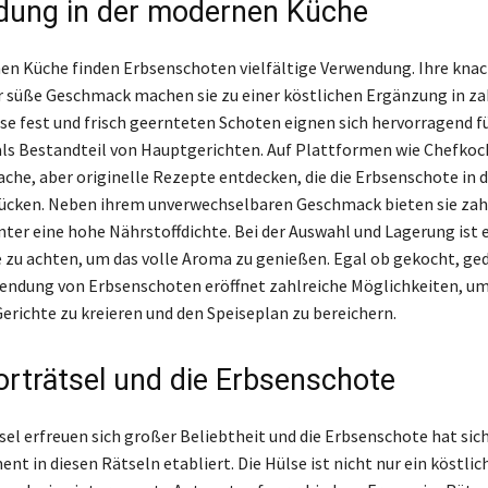
ung in der modernen Küche
en Küche finden Erbsenschoten vielfältige Verwendung. Ihre knac
r süße Geschmack machen sie zu einer köstlichen Ergänzung in za
se fest und frisch geernteten Schoten eignen sich hervorragend fü
als Bestandteil von Hauptgerichten. Auf Plattformen wie Chefkoc
fache, aber originelle Rezepte entdecken, die die Erbsenschote in 
ücken. Neben ihrem unverwechselbaren Geschmack bieten sie zah
nter eine hohe Nährstoffdichte. Bei der Auswahl und Lagerung ist e
he zu achten, um das volle Aroma zu genießen. Egal ob gekocht, ge
wendung von Erbsenschoten eröffnet zahlreiche Möglichkeiten, u
Gerichte zu kreieren und den Speiseplan zu bereichern.
rträtsel und die Erbsenschote
el erfreuen sich großer Beliebtheit und die Erbsenschote hat sich
nt in diesen Rätseln etabliert. Die Hülse ist nicht nur ein köstli