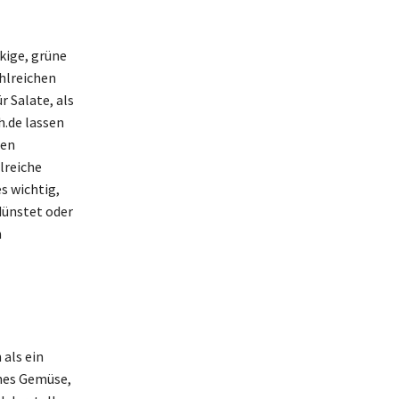
kige, grüne
hlreichen
r Salate, als
h.de lassen
den
lreiche
s wichtig,
dünstet oder
m
 als ein
ches Gemüse,