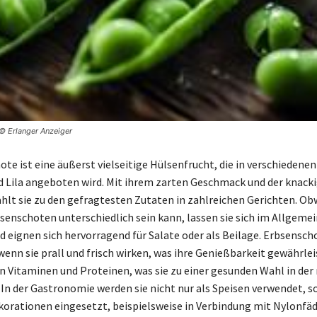
 © Erlanger Anzeiger
te ist eine äußerst vielseitige Hülsenfrucht, die in verschiedenen
d Lila angeboten wird. Mit ihrem zarten Geschmack und der knack
hlt sie zu den gefragtesten Zutaten in zahlreichen Gerichten. Ob
senschoten unterschiedlich sein kann, lassen sie sich im Allgemei
d eignen sich hervorragend für Salate oder als Beilage. Erbsensc
 wenn sie prall und frisch wirken, was ihre Genießbarkeit gewährleis
n Vitaminen und Proteinen, was sie zu einer gesunden Wahl in de
In der Gastronomie werden sie nicht nur als Speisen verwendet, 
ekorationen eingesetzt, beispielsweise in Verbindung mit Nylonfä