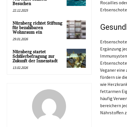
Rocailles ode
Besuchen
Erbsenschoten
22.12.2025
Nürnberg richtet Stiftung
Gesundh
für bezahlbaren
Wohnraum ein
29.01.2026
Erbsenschoten
Ergänzung jed
Nürnberg startet
Immunsystem 
Schülerbefragung zur
Zukunft der Innenstadt
Erbsenschoten
13.02.2026
Veganer eine 
fördern sie d
wie Herzkrank
fettarmen Eig
häufig Verwen
bereichern je
Nährstoffen z