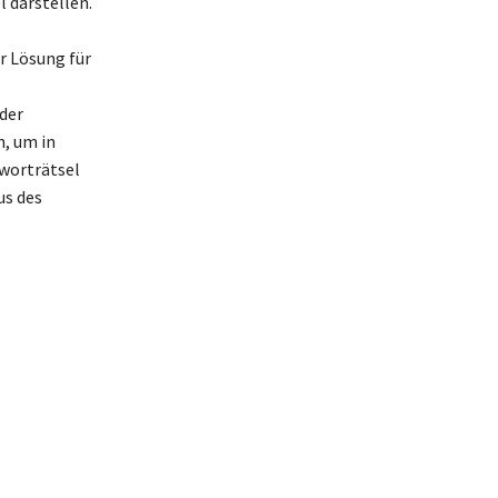
 darstellen.
r Lösung für
der
, um in
zworträtsel
us des