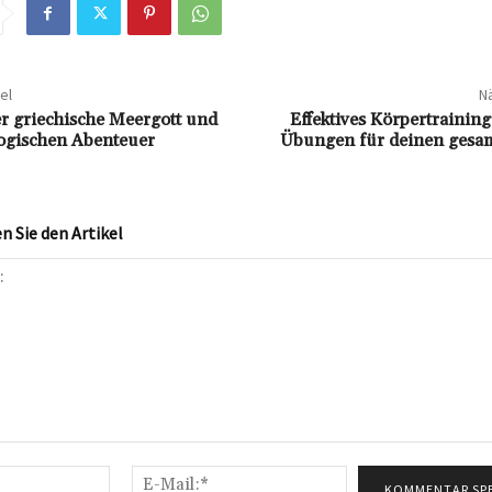
el
Nä
r griechische Meergott und
Effektives Körpertraining
ogischen Abenteuer
Übungen für deinen gesa
 Sie den Artikel
Name:*
E-