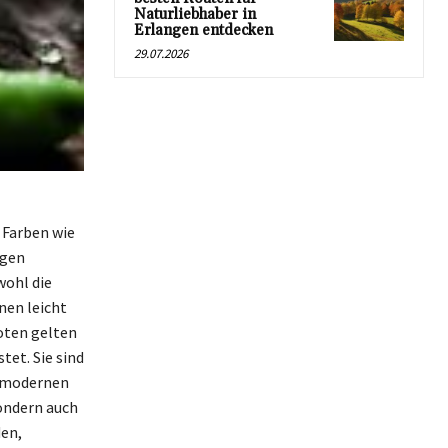
Naturliebhaber in
Erlangen entdecken
29.07.2026
 Farben wie
igen
wohl die
nen leicht
hoten gelten
tet. Sie sind
r modernen
sondern auch
den,