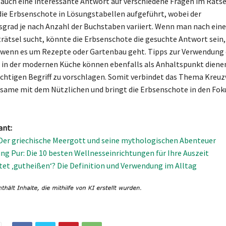
auch eine interessante Antwort auf verschiedene Fragen im Rätsel
die Erbsenschote in Lösungstabellen aufgeführt, wobei der
sgrad je nach Anzahl der Buchstaben variiert. Wenn man nach eine
rätsel sucht, könnte die Erbsenschote die gesuchte Antwort sein,
wenn es um Rezepte oder Gartenbau geht. Tipps zur Verwendung 
in der modernen Küche können ebenfalls als Anhaltspunkt dienen
ichtigen Begriff zu vorschlagen. Somit verbindet das Thema Kreu
same mit dem Nützlichen und bringt die Erbsenschote in den Fok
ant:
Der griechische Meergott und seine mythologischen Abenteuer
g Pur: Die 10 besten Wellnesseinrichtungen für Ihre Auszeit
et ‚gutheißen‘? Die Definition und Verwendung im Alltag