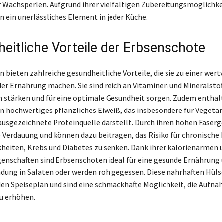
r Wachsperlen. Aufgrund ihrer vielfältigen Zubereitungsmöglichke
 ein unerlässliches Element in jeder Küche.
eitliche Vorteile der Erbsenschote
 bieten zahlreiche gesundheitliche Vorteile, die sie zu einer wert
er Ernährung machen. Sie sind reich an Vitaminen und Mineralstoff
stärken und für eine optimale Gesundheit sorgen. Zudem enthal
 hochwertiges pflanzliches Eiweiß, das insbesondere für Vegetar
ausgezeichnete Proteinquelle darstellt. Durch ihren hohen Faserg
ie Verdauung und können dazu beitragen, das Risiko für chronische
heiten, Krebs und Diabetes zu senken. Dank ihrer kalorienarmen 
enschaften sind Erbsenschoten ideal für eine gesunde Ernährung 
dung in Salaten oder werden roh gegessen. Diese nahrhaften Hül
den Speiseplan und sind eine schmackhafte Möglichkeit, die Aufn
u erhöhen.