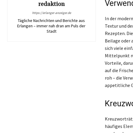
Verwend
redaktion
https://erlanger-anzeiger.de
In der modern
Tägliche Nachrichten und Berichte aus
Textur und de
Erlangen – immer nah dran am Puls der
Stadt
Rezepten. Die
Beilage oder 
sich viele ein
Mittelpunkt r
Vorteile, daru
auf die Frisc
roh – die Ver
appetitliche 
Kreuzwo
Kreuzworträts
häufiges Eleme