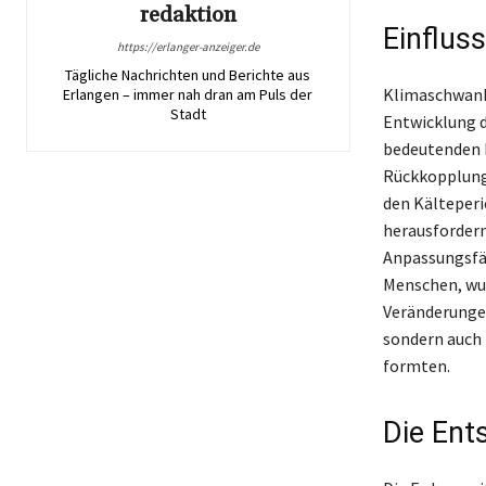
redaktion
Einflus
https://erlanger-anzeiger.de
Tägliche Nachrichten und Berichte aus
Klimaschwanku
Erlangen – immer nah dran am Puls der
Stadt
Entwicklung d
bedeutenden K
Rückkopplung
den Kälteperi
herausfordern
Anpassungsfäh
Menschen, wur
Veränderungen
sondern auch 
formten.
Die Ent