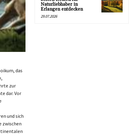
Naturliebhaber in
Erlangen entdecken
29.07.2026
zoikum, das
e,
hrte zur
te dar. Vor
e
ren und sich
te zwischen
ntinentalen