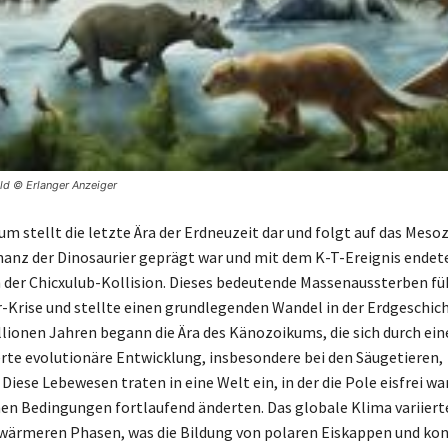
ild © Erlanger Anzeiger
m stellt die letzte Ära der Erdneuzeit dar und folgt auf das Meso
anz der Dinosaurier geprägt war und mit dem K-T-Ereignis endet
h der Chicxulub-Kollision. Dieses bedeutende Massenaussterben fü
r-Krise und stellte einen grundlegenden Wandel in der Erdgeschich
llionen Jahren begann die Ära des Känozoikums, die sich durch ein
e evolutionäre Entwicklung, insbesondere bei den Säugetieren,
Diese Lebewesen traten in eine Welt ein, in der die Pole eisfrei wa
hen Bedingungen fortlaufend änderten. Das globale Klima variier
wärmeren Phasen, was die Bildung von polaren Eiskappen und ko