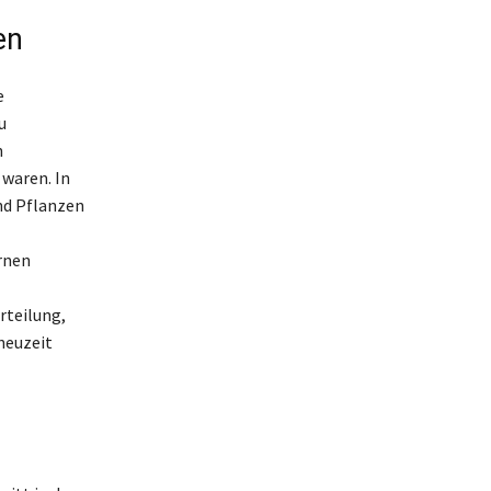
en
e
u
n
waren. In
nd Pflanzen
rnen
rteilung,
neuzeit