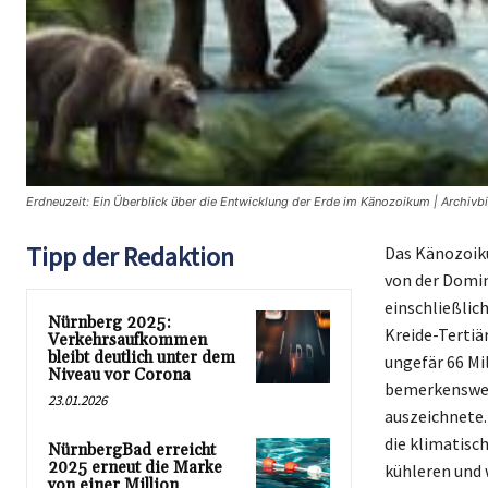
Erdneuzeit: Ein Überblick über die Entwicklung der Erde im Känozoikum | Archivb
Tipp der Redaktion
Das Känozoiku
von der Domin
einschließlic
Nürnberg 2025:
Kreide-Tertiä
Verkehrsaufkommen
bleibt deutlich unter dem
ungefär 66 Mi
Niveau vor Corona
bemerkenswert
23.01.2026
auszeichnete. 
die klimatisc
NürnbergBad erreicht
2025 erneut die Marke
kühleren und 
von einer Million