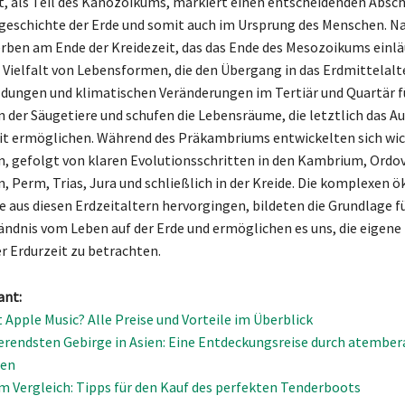
t, als Teil des Känozoikums, markiert einen entscheidenden Abschn
eschichte der Erde und somit auch im Ursprung des Menschen. N
ben am Ende der Kreidezeit, das das Ende des Mesozoikums einlä
 Vielfalt von Lebensformen, die den Übergang in das Erdmittelalt
ldungen und klimatischen Veränderungen im Tertiär und Quartär f
on der Säugetiere und schufen die Lebensräume, die letztlich das
it ermöglichen. Während des Präkambriums entwickelten sich wic
 gefolgt von klaren Evolutionsschritten in den Kambrium, Ordovi
, Perm, Trias, Jura und schließlich in der Kreide. Die komplexen 
e aus diesen Erdzeitaltern hervorgingen, bildeten die Grundlage f
ändnis vom Leben auf der Erde und ermöglichen es uns, die eigene
r Erdurzeit zu betrachten.
ant:
 Apple Music? Alle Preise und Vorteile im Überblick
ierendsten Gebirge in Asien: Eine Entdeckungsreise durch atembe
ten
m Vergleich: Tipps für den Kauf des perfekten Tenderboots