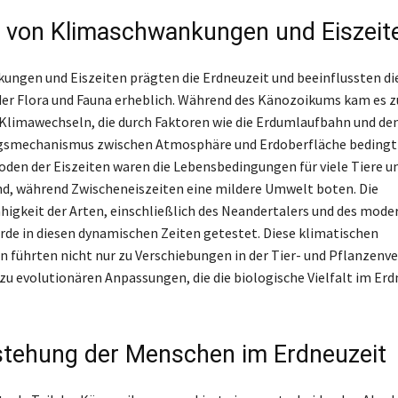
s von Klimaschwankungen und Eiszeit
ngen und Eiszeiten prägten die Erdneuzeit und beeinflussten di
er Flora und Fauna erheblich. Während des Känozoikums kam es z
limawechseln, die durch Faktoren wie die Erdumlaufbahn und de
smechanismus zwischen Atmosphäre und Erdoberfläche bedingt 
oden der Eiszeiten waren die Lebensbedingungen für viele Tiere u
d, während Zwischeneiszeiten eine mildere Umwelt boten. Die
igkeit der Arten, einschließlich des Neandertalers und des mode
de in diesen dynamischen Zeiten getestet. Diese klimatischen
 führten nicht nur zu Verschiebungen in der Tier- und Pflanzenve
zu evolutionären Anpassungen, die die biologische Vielfalt im Erd
stehung der Menschen im Erdneuzeit