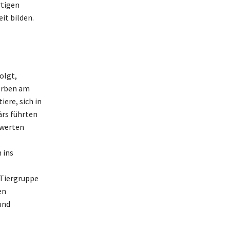
rtigen
it bilden.
olgt,
erben am
ere, sich in
ärs führten
swerten
 ins
 Tiergruppe
en
und