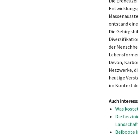
Die Erdneuzei
Entwicklungsg
Massenausster
entstand eine
Die Gebirgsbi
Diversifikati
der Menschhe
Lebensformen,
Devon, Karbon
Netzwerke, di
heutige Verst
im Kontext de
Auch interess
Was kostet
Die faszin
Landschaf
Beiboote i