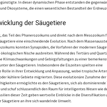
egünstigte. In dieser dynamischen Phase entstanden die gegenwä
nd Ökosysteme, die einen wesentlichen Bestandteil der Erdneuze
wicklung der Säugetiere
, das Teil des Phanerozoikums und direkt nach dem Mesozoikum f
Säugetiere eine einschneidende Evolution. Nach dem Massenausst
zoikums konnten Synapsiden, die Vorfahren der modernen Säugeti
n ökologischen Nische ausbreiten. Während des Tertiärs und Quart
che Klimaschwankungen und Gebirgsfaltungen zu einer bemerken
 unter den Säugetieren. Insbesondere die Eiszeiten spielten eine
 Rolle in ihrer Entwicklung und Anpassung, wobei tropische Arten
der kühlere Gebiete migrierten. Diese evolutionäre Zunahme der
igkeiten ermöglichte es den Säugetieren, sich als dominierende
, und schuf schlussendlich den Raum für intelligentes Wesen wie d
ilien dieser Zeit geben wertvolle Einblicke in die Diversifikation 
 Säugetiere an ihre sich wandelnde Umwelt.