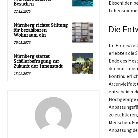
Eisschilden b
Besuchen
Lebensräume u
22.12.2025
Nürnberg richtet Stiftung
Die Ent
für bezahlbaren
Wohnraum ein
29.01.2026
Im Erdneuzeit
erlebten die 
Nürnberg startet
Ende des Meso
Schülerbefragung zur
Zukunft der Innenstadt
der nun freie
13.02.2026
kontinuierli
Artenvielfalt
entscheidende
Hochgebirge o
Anpassungsfäh
zu etablieren
Menschen. Foss
Anpassung der