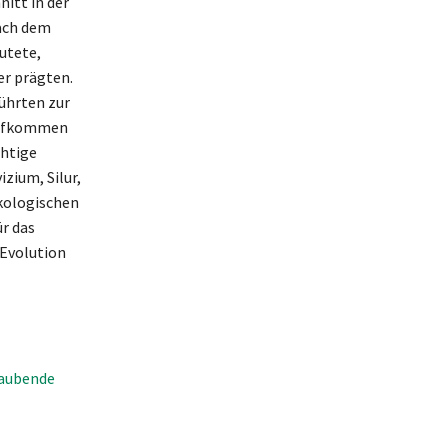
itt in der
ach dem
utete,
er prägten.
ührten zur
 Aufkommen
htige
zium, Silur,
ökologischen
ür das
 Evolution
raubende