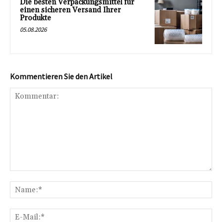
Die besten Verpackungsmittel für
einen sicheren Versand Ihrer
Produkte
05.08.2026
Kommentieren Sie den Artikel
Kommentar:
Na
E-