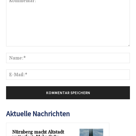
Kommentar:
Na
E-
Mai
Aktuelle Nachrichten
Nürnberg macht Altstadt