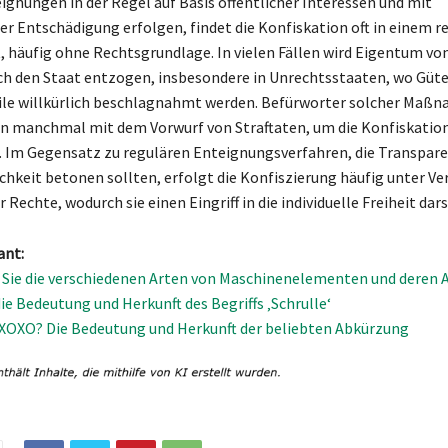
gnungen in der Regel auf Basis öffentlicher Interessen und mit
r Entschädigung erfolgen, findet die Konfiskation oft in einem r
, häufig ohne Rechtsgrundlage. In vielen Fällen wird Eigentum vo
h den Staat entzogen, insbesondere in Unrechtsstaaten, wo Güte
le willkürlich beschlagnahmt werden. Befürworter solcher Maß
n manchmal mit dem Vorwurf von Straftaten, um die Konfiskation
. Im Gegensatz zu regulären Enteignungsverfahren, die Transpar
chkeit betonen sollten, erfolgt die Konfiszierung häufig unter Ve
Rechte, wodurch sie einen Eingriff in die individuelle Freiheit dars
ant:
 Sie die verschiedenen Arten von Maschinenelementen und deren
ie Bedeutung und Herkunft des Begriffs ‚Schrulle‘
XOXO? Die Bedeutung und Herkunft der beliebten Abkürzung