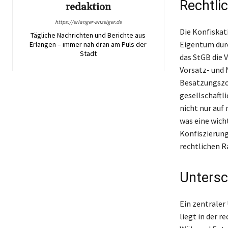
Rechtli
redaktion
https://erlanger-anzeiger.de
Die Konfiskat
Tägliche Nachrichten und Berichte aus
Eigentum durc
Erlangen – immer nah dran am Puls der
Stadt
das StGB die 
Vorsatz- und 
Besatzungszon
gesellschaftl
nicht nur auf
was eine wicht
Konfiszierung
rechtlichen R
Untersc
Ein zentraler
liegt in der 