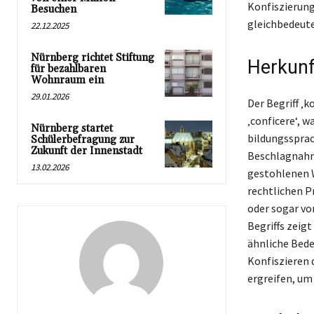
Konfiszierung
Besuchen
gleichbedeute
22.12.2025
Nürnberg richtet Stiftung
Herkunf
für bezahlbaren
Wohnraum ein
29.01.2026
Der Begriff ‚k
‚conficere‘, 
Nürnberg startet
bildungssprac
Schülerbefragung zur
Zukunft der Innenstadt
Beschlagnahme
13.02.2026
gestohlenen W
rechtlichen P
oder sogar vo
Begriffs zeigt
ähnliche Bede
Konfiszieren
ergreifen, um