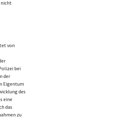
 nicht
itet von
der
olizei bei
n der
em Eigentum
wicklung des
s eine
ch das
ßnahmen zu