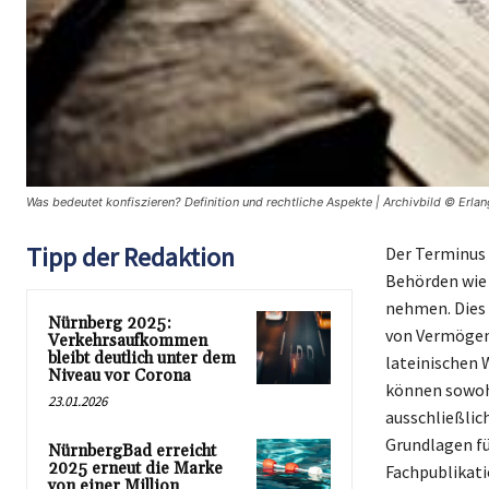
Was bedeutet konfiszieren? Definition und rechtliche Aspekte | Archivbild © Erla
Tipp der Redaktion
Der Terminus 
Behörden wie 
nehmen. Dies
Nürnberg 2025:
von Vermögens
Verkehrsaufkommen
bleibt deutlich unter dem
lateinischen 
Niveau vor Corona
können sowohl
23.01.2026
ausschließlich
Grundlagen fü
NürnbergBad erreicht
2025 erneut die Marke
Fachpublikati
von einer Million