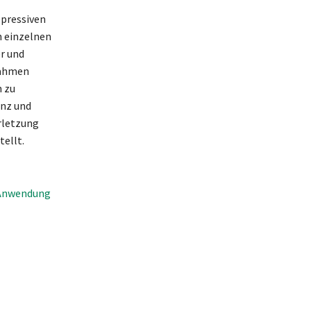
epressiven
n einzelnen
r und
nahmen
 zu
enz und
rletzung
tellt.
 Anwendung