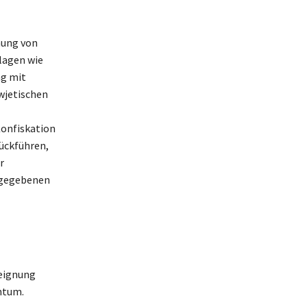
nung von
lagen wie
ng mit
wjetischen
Konfiskation
rückführen,
r
orgegebenen
teignung
ntum.