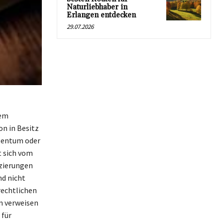
Naturliebhaber in
Erlangen entdecken
29.07.2026
dem
on in Besitz
gentum oder
t sich vom
szierungen
nd nicht
rechtlichen
m verweisen
 für