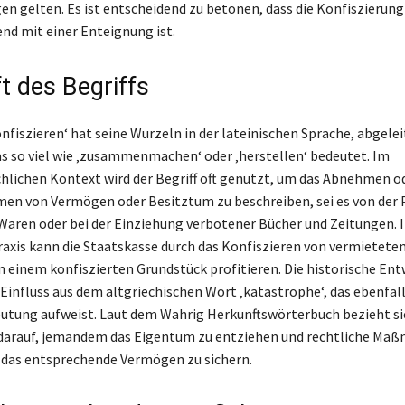
en gelten. Es ist entscheidend zu betonen, dass die Konfiszierung
nd mit einer Enteignung ist.
t des Begriffs
onfiszieren‘ hat seine Wurzeln in der lateinischen Sprache, abgele
was so viel wie ‚zusammenmachen‘ oder ‚herstellen‘ bedeutet. Im
hlichen Kontext wird der Begriff oft genutzt, um das Abnehmen o
n von Vermögen oder Besitztum zu beschreiben, sei es von der P
aren oder bei der Einziehung verbotener Bücher und Zeitungen. I
raxis kann die Staatskasse durch das Konfiszieren von vermietet
n einem konfiszierten Grundstück profitieren. Die historische Ent
 Einfluss aus dem altgriechischen Wort ‚katastrophe‘, das ebenfall
utung aufweist. Laut dem Wahrig Herkunftswörterbuch bezieht si
 darauf, jemandem das Eigentum zu entziehen und rechtliche Ma
 das entsprechende Vermögen zu sichern.