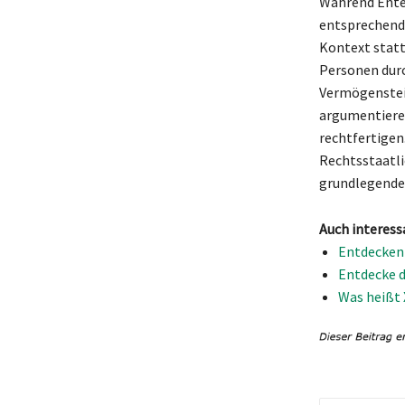
Während Entei
entsprechende
Kontext statt
Personen durc
Vermögenstei
argumentiere
rechtfertigen
Rechtsstaatli
grundlegender 
Auch interess
Entdecken
Entdecke d
Was heißt 