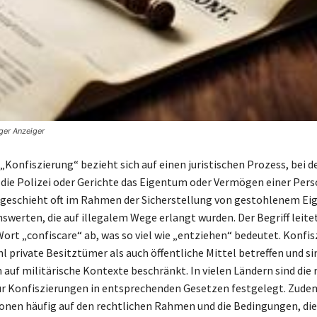
nger Anzeiger
„Konfiszierung“ bezieht sich auf einen juristischen Prozess, bei 
die Polizei oder Gerichte das Eigentum oder Vermögen einer Pers
 geschieht oft im Rahmen der Sicherstellung von gestohlenem Ei
werten, die auf illegalem Wege erlangt wurden. Der Begriff leite
Wort „confiscare“ ab, was so viel wie „entziehen“ bedeutet. Konfi
 private Besitztümer als auch öffentliche Mittel betreffen und si
 auf militärische Kontexte beschränkt. In vielen Ländern sind die 
r Konfiszierungen in entsprechenden Gesetzen festgelegt. Zude
onen häufig auf den rechtlichen Rahmen und die Bedingungen, die