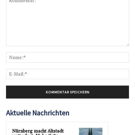
Kommentar:
Na
E-
Mai
Aktuelle Nachrichten
Nürnberg macht Altstadt