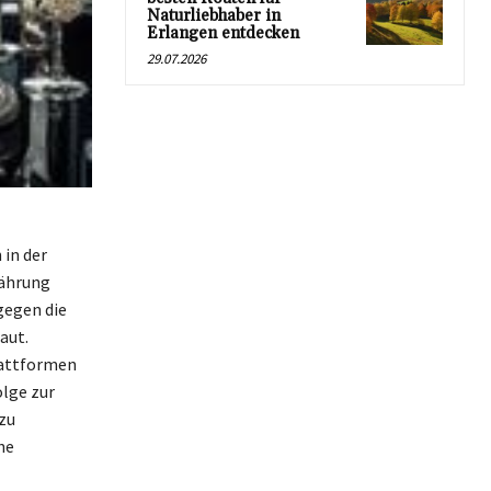
Naturliebhaber in
Erlangen entdecken
29.07.2026
 in der
nährung
 gegen die
aut.
lattformen
olge zur
zu
he