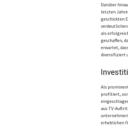
Darüber hinaus
letzten Jahre
geschickten E
verdeutlichen 
als erfolgrei
geschaffen, da
erwartet, das
diversifizier
Investi
Als prominent
profitiert, s
eingeschlagen
aus TV-Auftr
unternehmeris
erheblichen f