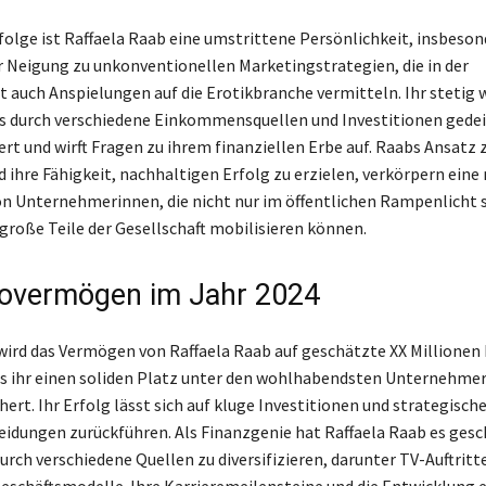
rfolge ist Raffaela Raab eine umstrittene Persönlichkeit, insbeso
r Neigung zu unkonventionellen Marketingstrategien, die in der
 auch Anspielungen auf die Erotikbranche vermitteln. Ihr stetig
 durch verschiedene Einkommensquellen und Investitionen gedei
iert und wirft Fragen zu ihrem finanziellen Erbe auf. Raabs Ansatz
 ihre Fähigkeit, nachhaltigen Erfolg zu erzielen, verkörpern eine
n Unternehmerinnen, die nicht nur im öffentlichen Rampenlicht 
große Teile der Gesellschaft mobilisieren können.
tovermögen im Jahr 2024
wird das Vermögen von Raffaela Raab auf geschätzte XX Millionen
s ihr einen soliden Platz unter den wohlhabendsten Unternehmer
hert. Ihr Erfolg lässt sich auf kluge Investitionen und strategisch
idungen zurückführen. Als Finanzgenie hat Raffaela Raab es gescha
ch verschiedene Quellen zu diversifizieren, darunter TV-Auftritt
eschäftsmodelle. Ihre Karrieremeilensteine und die Entwicklung 