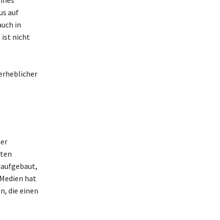
us auf
auch in
ist nicht
erheblicher
ner
zten
 aufgebaut,
 Medien hat
n, die einen