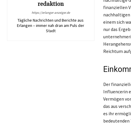
redaktion
finanziellen 
https://erlanger-anzeiger.de
nachhaltigen E
Tägliche Nachrichten und Berichte aus
einem sich wa
Erlangen – immer nah dran am Puls der
nur das Ergeb
Stadt
unternehmeris
Herangehenswe
Reichtum auf
Einkomm
Der finanziell
Influencerin 
Vermögen von 
das aus versc
es ihr ermögl
bedeutenden 