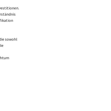
estitionen.
erständnis
fikation
 die sowohl
ie
ichtum