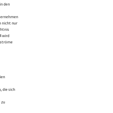
in den
e
nternehmen
h nicht nur
chtnis
4 wird
sströme
ien
 die sich
 zu