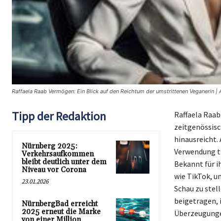
Raffaela Raab Vermögen: Ein Blick auf den Reichtum der umstrittenen Veganerin | 
Tipp der Redaktion
Raffaela Raab
zeitgenössisc
hinausreicht. 
Nürnberg 2025:
Verwendung ti
Verkehrsaufkommen
bleibt deutlich unter dem
Bekannt für i
Niveau vor Corona
wie TikTok, u
23.01.2026
Schau zu stel
beigetragen, 
NürnbergBad erreicht
2025 erneut die Marke
Überzeugungen
von einer Million