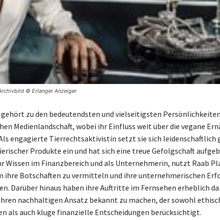
Archivbild © Erlanger Anzeiger
 gehört zu den bedeutendsten und vielseitigsten Persönlichkeiten
hen Medienlandschaft, wobei ihr Einfluss weit über die vegane Er
Als engagierte Tierrechtsaktivistin setzt sie sich leidenschaftlich
erischer Produkte ein und hat sich eine treue Gefolgschaft aufgeb
hr Wissen im Finanzbereich und als Unternehmerin, nutzt Raab P
m ihre Botschaften zu vermitteln und ihre unternehmerischen Erf
len. Darüber hinaus haben ihre Auftritte im Fernsehen erheblich da
ihren nachhaltigen Ansatz bekannt zu machen, der sowohl ethisc
 als auch kluge finanzielle Entscheidungen berücksichtigt.