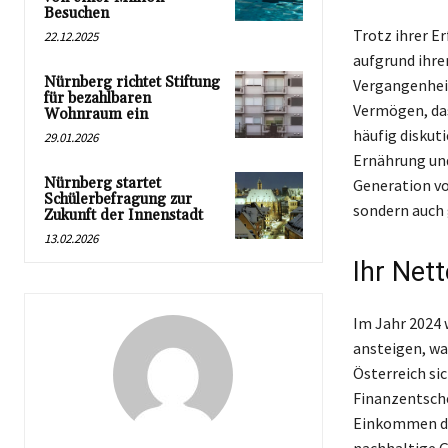
Besuchen
Trotz ihrer E
22.12.2025
aufgrund ihre
Nürnberg richtet Stiftung
Vergangenheit
für bezahlbaren
Vermögen, das
Wohnraum ein
häufig diskut
29.01.2026
Ernährung und
Nürnberg startet
Generation vo
Schülerbefragung zur
sondern auch 
Zukunft der Innenstadt
13.02.2026
Ihr Net
Im Jahr 2024 
ansteigen, wa
Österreich sic
Finanzentsche
Einkommen dur
nachhaltige G