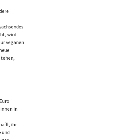
ndere
 wachsendes
ht, wird
 zur veganen
 neue
stehen,
 Euro
innen in
e
fft, ihr
e und
eines