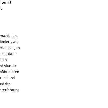
ter ist
t.
verschiedene
ioniert, wie
verbindungen
nik, da sie
llen.
nd Akustik
ewährleisten
rkeit und
und der
ererfahrung