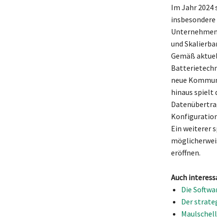
Im Jahr 2024 
insbesondere 
Unternehmen e
und Skalierba
Gemäß aktuell
Batterietechn
neue Kommuni
hinaus spielt
Datenübertra
Konfiguration
Ein weiterer 
möglicherweis
eröffnen.
Auch interess
Die Softwa
Der strate
Maulschell