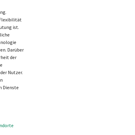
ng.
lexibilität
tung ist.
liche
hnologie
en. Darüber
heit der
de
der Nutzer.
en
n Dienste
andorte