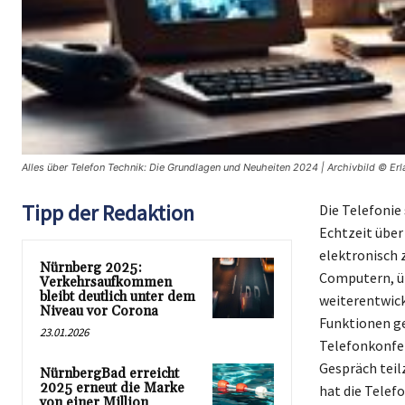
Alles über Telefon Technik: Die Grundlagen und Neuheiten 2024 | Archivbild © Erl
Tipp der Redaktion
Die Telefonie
Echtzeit über
elektronisch 
Nürnberg 2025:
Computern, üb
Verkehrsaufkommen
bleibt deutlich unter dem
weiterentwick
Niveau vor Corona
Funktionen ge
23.01.2026
Telefonkonfer
Gespräch tei
NürnbergBad erreicht
2025 erneut die Marke
hat die Telefo
von einer Million