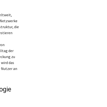
ltweit,
 Netzwerke
truktur, die
estieren
von
ltag der
eckung zu
 wird das
r Nutzer an
ogie