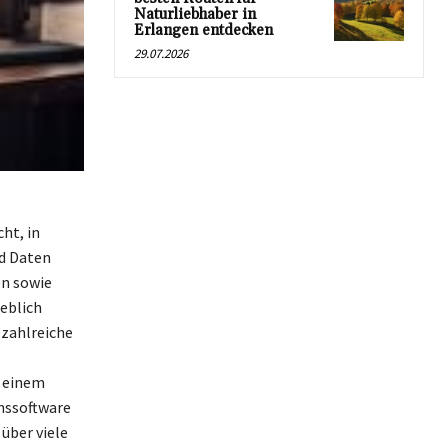
Naturliebhaber in
Erlangen entdecken
29.07.2026
ht, in
d Daten
en sowie
heblich
 zahlreiche
n einem
nssoftware
 über viele