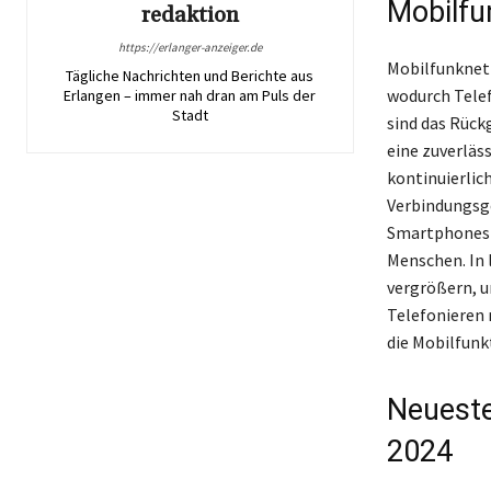
Mobilfu
redaktion
https://erlanger-anzeiger.de
Mobilfunknet
Tägliche Nachrichten und Berichte aus
wodurch Tele
Erlangen – immer nah dran am Puls der
Stadt
sind das Rückg
eine zuverläs
kontinuierlich
Verbindungsge
Smartphones w
Menschen. In 
vergrößern, u
Telefonieren n
die Mobilfunkt
Neueste
2024