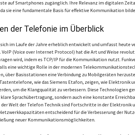
ste auf Smartphones zugänglich. Ihre Relevanz im digitalen Zeital
 da sie eine fundamentale Basis für effektive Kommunikation bilde
en der Telefonie im Überblick
 sich im Laufe der Jahre erheblich entwickelt und umfasst heute 
VoIP (Voice over Internet Protocol) hat die Art und Weise revolut
ragen wird, indem es TCP/IP für die Kommunikation nutzt. Funk
alls eine wichtige Rolle in der modernen Telekommunikationstech
n, über Basisstationen eine Verbindung zu Mobilgeräten herzuste
 Tastentelefone, wie das Siemens Etafon, zeigen, wie Elektronik u
rden, um die Klangqualität zu verbessern. Diese Technologien g
e klare Sprachübertragung, sondern auch eine konstante Erreichba
In der Welt der Telefon Technik sind Fortschritte in der Elektronik 
Netzwerkkapazitäten entscheidend für die Verbesserung der Nutz
hließung neuer Kommunikationsmöglichkeiten.