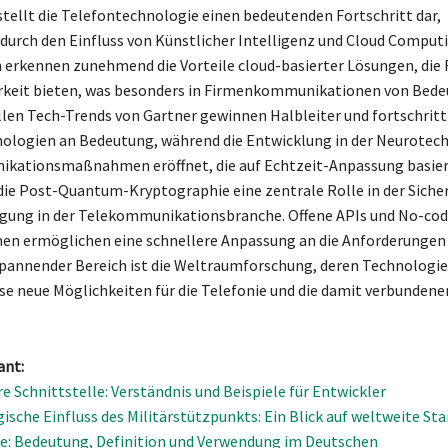
stellt die Telefontechnologie einen bedeutenden Fortschritt dar,
durch den Einfluss von Künstlicher Intelligenz und Cloud Computi
rkennen zunehmend die Vorteile cloud-basierter Lösungen, die F
rkeit bieten, was besonders in Firmenkommunikationen von Bedeu
en Tech-Trends von Gartner gewinnen Halbleiter und fortschritt
ologien an Bedeutung, während die Entwicklung in der Neurotec
kationsmaßnahmen eröffnet, die auf Echtzeit-Anpassung basier
 die Post-Quantum-Kryptographie eine zentrale Rolle in der Sicher
gung in der Telekommunikationsbranche. Offene APIs und No-co
en ermöglichen eine schnellere Anpassung an die Anforderungen 
spannender Bereich ist die Weltraumforschung, deren Technologi
e neue Möglichkeiten für die Telefonie und die damit verbundene
ant:
re Schnittstelle: Verständnis und Beispiele für Entwickler
gische Einfluss des Militärstützpunkts: Ein Blick auf weltweite St
e: Bedeutung, Definition und Verwendung im Deutschen