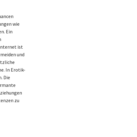
chancen
ungen wie
n. Ein
m
nternet ist
ermeiden und
tzliche
. In Erotik-
. Die
armante
eziehungen
tenzen zu