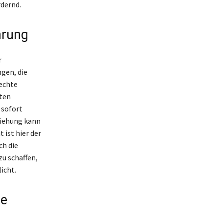
rdernd.
hrung
r
gen, die
 echte
ten
 sofort
ziehung kann
 ist hier der
ch die
zu schaffen,
icht.
ie