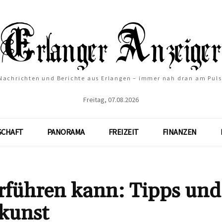
Nachrichten und Berichte aus Erlangen – immer nah dran am Puls
Freitag, 07.08.2026
SCHAFT
PANORAMA
FREIZEIT
FINANZEN
erführen kann: Tipps und
skunst