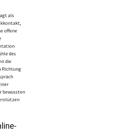
agt als
ckkontakt,
e offene
e
etation
ühle des
nn die
n Richtung
spräch
iner
er bewussten
erstützen
line-