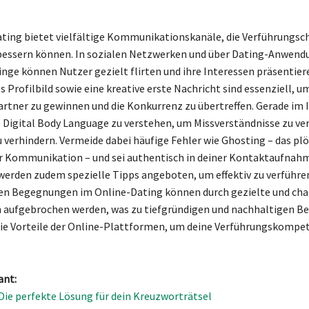
ting bietet vielfältige Kommunikationskanäle, die Verführungs
bessern können. In sozialen Netzwerken und über Dating-Anwend
inge können Nutzer gezielt flirten und ihre Interessen präsentiere
 Profilbild sowie eine kreative erste Nachricht sind essenziell, u
artner zu gewinnen und die Konkurrenz zu übertreffen. Gerade im I
ie Digital Body Language zu verstehen, um Missverständnisse zu v
u verhindern. Vermeide dabei häufige Fehler wie Ghosting – das plö
 Kommunikation – und sei authentisch in deiner Kontaktaufnahme
rden zudem spezielle Tipps angeboten, um effektiv zu verführen
hen Begegnungen im Online-Dating können durch gezielte und ch
 aufgebrochen werden, was zu tiefgründigen und nachhaltigen B
die Vorteile der Online-Plattformen, um deine Verführungskompe
ant:
Die perfekte Lösung für dein Kreuzworträtsel