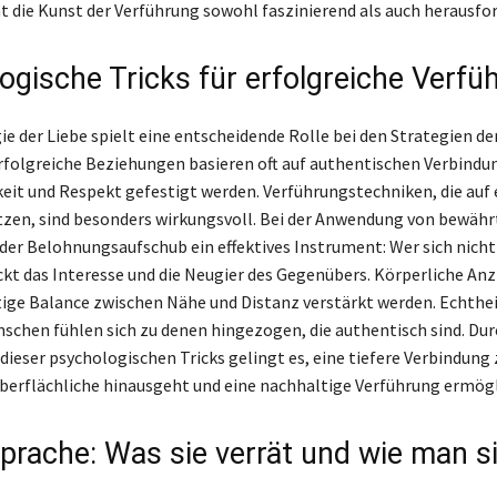
 die Kunst der Verführung sowohl faszinierend als auch herausfo
ogische Tricks für erfolgreiche Verfü
ie der Liebe spielt eine entscheidende Rolle bei den Strategien de
rfolgreiche Beziehungen basieren oft auf authentischen Verbindun
keit und Respekt gefestigt werden. Verführungstechniken, die auf
zen, sind besonders wirkungsvoll. Bei der Anwendung von bewähr
der Belohnungsaufschub ein effektives Instrument: Wer sich nicht
ckt das Interesse und die Neugier des Gegenübers. Körperliche An
htige Balance zwischen Nähe und Distanz verstärkt werden. Echtheit
nschen fühlen sich zu denen hingezogen, die authentisch sind. Dur
ieser psychologischen Tricks gelingt es, eine tiefere Verbindung 
Oberflächliche hinausgeht und eine nachhaltige Verführung ermögl
prache: Was sie verrät und wie man s