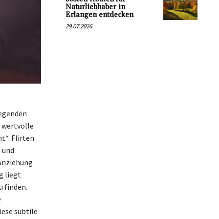
Naturliebhaber in
Erlangen entdecken
29.07.2026
dlegenden
 wertvolle
“. Flirten
n und
 Anziehung
g liegt
 finden.
e
ese subtile