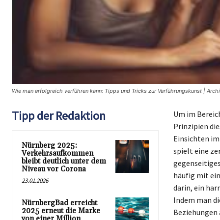
Wie man erfolgreich verführen kann: Tipps und Tricks zur Verführungskunst | Arch
Tipp der Redaktion
Um im Bereich 
Prinzipien di
Einsichten im
Nürnberg 2025:
spielt eine z
Verkehrsaufkommen
bleibt deutlich unter dem
gegenseitiges
Niveau vor Corona
häufig mit ei
23.01.2026
darin, ein ha
Indem man die
NürnbergBad erreicht
2025 erneut die Marke
Beziehungen a
von einer Million