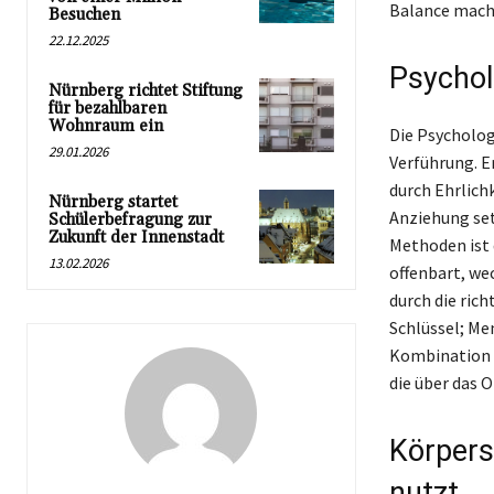
Balance macht
Besuchen
22.12.2025
Psychol
Nürnberg richtet Stiftung
für bezahlbaren
Wohnraum ein
Die Psycholog
29.01.2026
Verführung. E
durch Ehrlich
Nürnberg startet
Anziehung set
Schülerbefragung zur
Zukunft der Innenstadt
Methoden ist 
13.02.2026
offenbart, we
durch die ric
Schlüssel; Me
Kombination d
die über das 
Körpers
nutzt