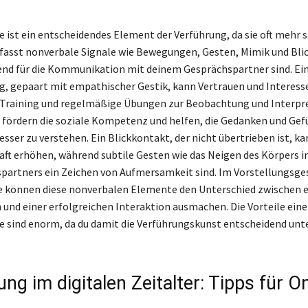
 ist ein entscheidendes Element der Verführung, da sie oft mehr s
fasst nonverbale Signale wie Bewegungen, Gesten, Mimik und Bli
end für die Kommunikation mit deinem Gesprächspartner sind. Ein
, gepaart mit empathischer Gestik, kann Vertrauen und Interess
. Training und regelmäßige Übungen zur Beobachtung und Interpr
e fördern die soziale Kompetenz und helfen, die Gedanken und Gef
sser zu verstehen. Ein Blickkontakt, der nicht übertrieben ist, ka
ft erhöhen, während subtile Gesten wie das Neigen des Körpers i
partners ein Zeichen von Aufmersamkeit sind. Im Vorstellungsge
e können diese nonverbalen Elemente den Unterschied zwischen e
und einer erfolgreichen Interaktion ausmachen. Die Vorteile ein
 sind enorm, da du damit die Verführungskunst entscheidend unt
ng im digitalen Zeitalter: Tipps für On