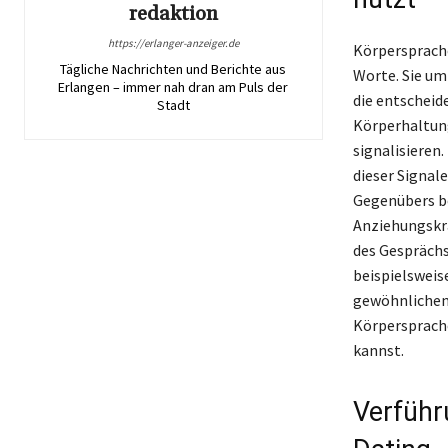
redaktion
https://erlanger-anzeiger.de
Körpersprache
Tägliche Nachrichten und Berichte aus
Worte. Sie um
Erlangen – immer nah dran am Puls der
die entscheid
Stadt
Körperhaltung
signalisieren
dieser Signal
Gegenübers be
Anziehungskra
des Gesprächs
beispielsweis
gewöhnlichen 
Körpersprache
kannst.
Verführu