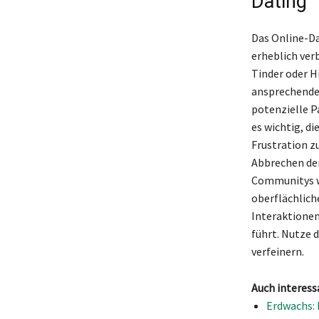
Dating
Das Online-Da
erheblich ver
Tinder oder H
ansprechendes
potenzielle P
es wichtig, d
Frustration z
Abbrechen der
Communitys we
oberflächlic
Interaktionen
führt. Nutze 
verfeinern.
Auch interess
Erdwachs: 