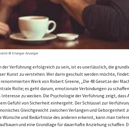
ivbild © Erlanger Anzeiger
der Verführung erfolgreich zu sein, ist es unerlässlich, die grun
eser Kunst zu verstehen. Wer darin geschult werden möchte, findet
 renommierten Werk von Robert Greene, „Die 48 Gesetze der Macht
entrale Rolle; es geht darum, emotionale Verbindungen zu schaffe
 Interesse zu wecken. Die Psychologie der Verführung zeigt, dass
nem Gefühl von Sicherheit einhergeht. Der Schlüssel zur Verführun
rmonisches Gleichgewicht zwischen Verlangen und Geborgenheit zu
 Wünsche und Bedürfnisse des anderen erkennt, kann man tiefer
ufbauen und eine Grundlage für dauerhafte Anziehung schaffen. Di