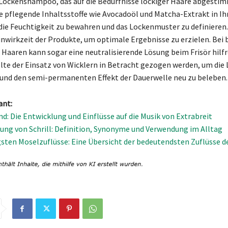
Lockenshampoo, das auf die Bedürfnisse lockiger Haare abgestimm
ie pflegende Inhaltsstoffe wie Avocadoöl und Matcha-Extrakt in Ih
 die Feuchtigkeit zu bewahren und das Lockenmuster zu definieren.
Einwirkzeit der Produkte, um optimale Ergebnisse zu erzielen. Bei
 Haaren kann sogar eine neutralisierende Lösung beim Frisör hilfre
llte der Einsatz von Wicklern in Betracht gezogen werden, um die
n und den semi-permanenten Effekt der Dauerwelle neu zu beleben.
ant:
nd: Die Entwicklung und Einflüsse auf die Musik von Extrabreit
ung von Schrill: Definition, Synonyme und Verwendung im Alltag
gsten Moselzuflüsse: Eine Übersicht der bedeutendsten Zuflüsse d