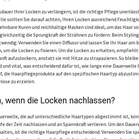
auer Ihrer Locken zu verlängern, ist die richtige Pflege unerlässl
lle sollten Sie darauf achten, Ihren Locken ausreichend Feuchtigk
ehnbare Kuren und reichhaltige Masken sind ideal, um das Haar vor
leichzeitig die Sprungkraft der Strähnen zu fördern. Beim Styling
wendig: Verwenden Sie einen Diffusor und lassen Sie Ihr Haar am 
, um die Locken zu fixieren. Um die Locken zu erhalten, empfiehlt e
nft aufzulockern, anstatt sie mit Hitze zu strapazieren. So bleibe
 und vital, was entscheidend dafür ist, wie lange eine Dauerwelle 
uf, die Haarpflegeprodukte auf den spezifischen Haartyp abzusti
isse zu erzielen.
, wenn die Locken nachlassen?
uerwelle, die auf unterschiedliche Haartypen abgestimmt ist, kön
fe der Zeit nachlassen und an Spannkraft verlieren. Um den Daue
alten, ist die richtige Haarpflege entscheidend. Verwenden Sie spe