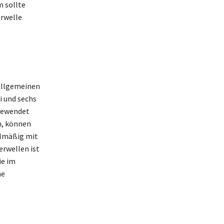
m sollte
rwelle
 Allgemeinen
i und sechs
ngewendet
en, können
gelmäßig mit
rwellen ist
ie im
ne