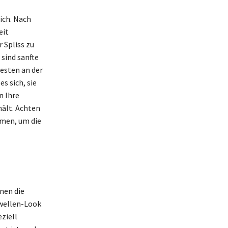
ich. Nach
eit
 Spliss zu
 sind sanfte
besten an der
s sich, sie
n Ihre
hält. Achten
mmen, um die
nen die
rwellen-Look
ziell