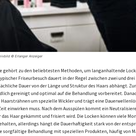
hivbild © Erlanger Anzeiger
e gehört zu den beliebtesten Methoden, um langanhaltende Lock
typischer Friseurbesuch dauert in der Regel zwischen zwei und drei
sächliche Dauer von der Länge und Struktur des Haars abhängt. Zu
dlich gereinigt und optimal auf die Behandlung vorbereitet. Dana
ie Haarsträhnen um spezielle Wickler und trägt eine Dauerwellenlös
Zeit einwirken muss. Nach dem Ausspülen kommt ein Neutralisier
r das Haar gekämmt und frisiert wird. Die Locken können viele Mon
ehalten, allerdings hängt die Dauerhaftigkeit stark von der ents
ne sorgfältige Behandlung mit speziellen Produkten, häufig von M