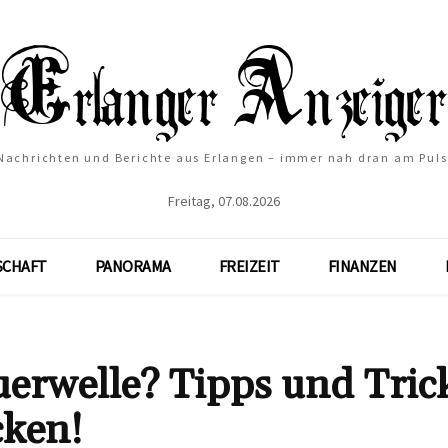
Nachrichten und Berichte aus Erlangen – immer nah dran am Puls
Freitag, 07.08.2026
SCHAFT
PANORAMA
FREIZEIT
FINANZEN
uerwelle? Tipps und Tric
cken!