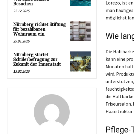
Lorezo, ist e
Besuchen
man häufiges
22.12.2025
möglichst la
Nürnberg richtet Stiftung
für bezahlbaren
Wohnraum ein
Wie lang
29.01.2026
Die Haltbarke
Nürnberg startet
kann eine pro
Schülerbefragung zur
Zukunft der Innenstadt
Monaten halte
13.02.2026
wird. Produkte
unterstützen,
feuchtigkeit
die Haltbarkei
Friseursalon. 
Haarstruktur 
Pflege-