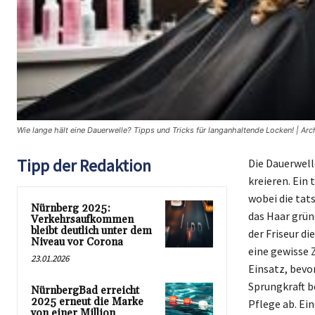
Wie lange hält eine Dauerwelle? Tipps und Tricks für langanhaltende Locken! | Arc
Tipp der Redaktion
Die Dauerwell
kreieren. Ein 
wobei die tat
Nürnberg 2025:
das Haar grün
Verkehrsaufkommen
bleibt deutlich unter dem
der Friseur d
Niveau vor Corona
eine gewisse 
23.01.2026
Einsatz, bevo
Sprungkraft b
NürnbergBad erreicht
2025 erneut die Marke
Pflege ab. Ei
von einer Million