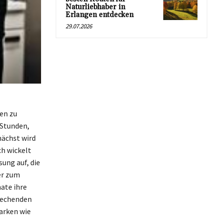
Naturliebhaber in
Erlangen entdecken
29.07.2026
en zu
 Stunden,
nächst wird
ch wickelt
ung auf, die
er zum
ate ihre
prechenden
arken wie