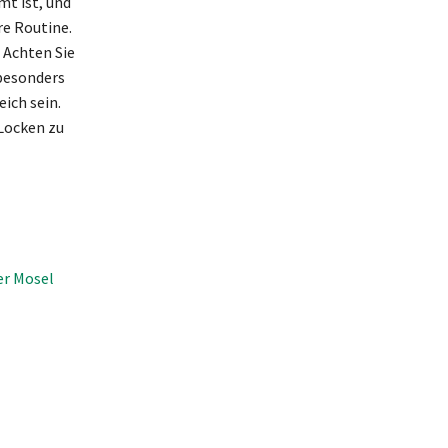
t ist, und
re Routine.
 Achten Sie
 besonders
ich sein.
 Locken zu
er Mosel