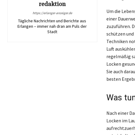
redaktion
Um die Lebensd
https://erlanger-anzeiger.de
einer Dauerwe
Tägliche Nachrichten und Berichte aus
zuzuführen. D
Erlangen – immer nah dran am Puls der
Stadt
schützen und g
Techniken not
Luft auskühlen
regelmäßig sa
Locken gesund
Sie auch dara
besten Ergebn
Was tun
Nach einer Da
Locken im Lau
aufrechtzuerh