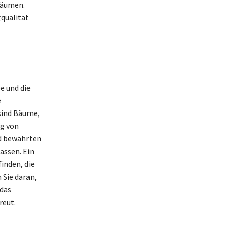
Räumen.
tqualität
e und die
e
sind Bäume,
ng von
nd bewährten
assen. Ein
inden, die
 Sie daran,
 das
reut.