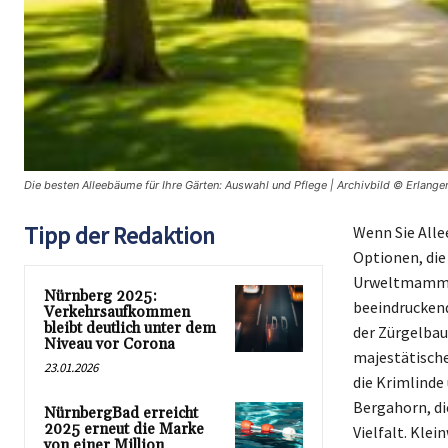
Die besten Alleebäume für Ihre Gärten: Auswahl und Pflege | Archivbild © Erlange
Tipp der Redaktion
Wenn Sie Alle
Optionen, die
Urweltmammut
Nürnberg 2025:
beeindruckend
Verkehrsaufkommen
bleibt deutlich unter dem
der Zürgelbau
Niveau vor Corona
majestätische
23.01.2026
die Krimlinde
Bergahorn, di
NürnbergBad erreicht
2025 erneut die Marke
Vielfalt. Klei
von einer Million