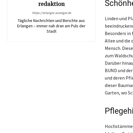
Schönhe
redaktion
https://erlanger-anzeiger.de
Linden und Pl
Tägliche Nachrichten und Berichte aus
beeindruckend
Erlangen – immer nah dran am Puls der
Stadt
Besonders in 
Allee und die
Mensch. Diese
zum Waldschut
Darüber hinau
BUND und der 
und deren Pfl
dieser Baumar
Garten, wo S
Pflegeh
Hochstämme u