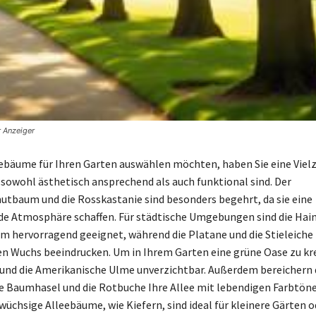
r Anzeiger
ebäume für Ihren Garten auswählen möchten, haben Sie eine Vielz
 sowohl ästhetisch ansprechend als auch funktional sind. Der
baum und die Rosskastanie sind besonders begehrt, da sie eine
e Atmosphäre schaffen. Für städtische Umgebungen sind die Hai
m hervorragend geeignet, während die Platane und die Stieleiche
n Wuchs beeindrucken. Um in Ihrem Garten eine grüne Oase zu kre
 und die Amerikanische Ulme unverzichtbar. Außerdem bereichern 
e Baumhasel und die Rotbuche Ihre Allee mit lebendigen Farbtön
nwüchsige Alleebäume, wie Kiefern, sind ideal für kleinere Gärten o