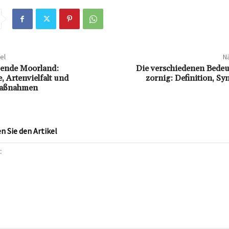
el
Nä
rende Moorland:
Die verschiedenen Bede
 Artenvielfalt und
zornig: Definition, S
maßnahmen
 Sie den Artikel