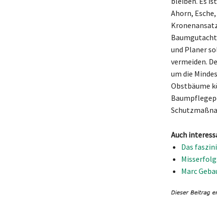
bleiben. Es i
Ahorn, Esche, 
Kronenansatz
Baumgutachte
und Planer so
vermeiden. De
um die Mindest
Obstbäume kö
Baumpflegepor
Schutzmaßnah
Auch interess
Das faszi
Misserfolg
Marc Gebau