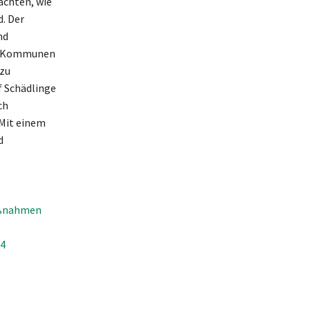
achten, wie
d. Der
nd
n. Kommunen
 zu
f Schädlinge
ch
Mit einem
d
aßnahmen
24