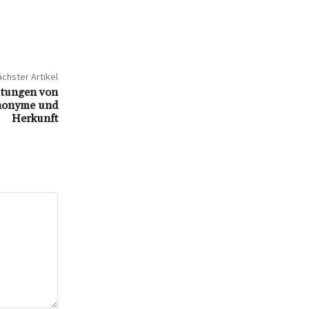
chster Artikel
utungen von
ynonyme und
Herkunft