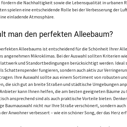
 fördern die Nachhaltigkeit sowie die Lebensqualität in urbanen 
en spielen eine entscheidende Rolle bei der Verbesserung der Luf
eine einladende Atmosphäre.
lt man den perfekten Alleebaum?
perfekten Alleebaums ist entscheidend für die Schönheit Ihrer Alle
es angenehmen Mikroklimas. Bei der Auswahl sollten Kriterien wi
attwerk und Standortbedingungen berücksichtigt werden. Ideal 
 als Schattenspender fungieren, sondern auch aktiv zur Verringeru
tragen. Ihre Auswahl sollte aus einem Sortiment von robusten u
n, die sich gut an breite Straßen und städtische Umgebungen anp
 Anbieter kann Ihnen helfen, die am besten geeigneten Bäume zu f
isch ansprechend sind als auch praktische Vorteile bieten. Denken
tige Baumauswahl nicht nur Ihre Straße verschönert, sondern auch
der Anwohner verbessert – wie ein schöner Song, der das Herz erf