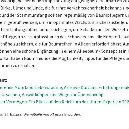
st wichtig, bei der neuen Anpflanzung auf geeignete Baumarten zu 
Birke, Ulme und Linde, die für ihre Verkehrssicherheit bekannt sin
 und der Stammumfang sollten regelmäßig von Baumpflegern u
rn geprüft werden, um ein optimales Wachstum sicherzustelle
llten Leitungspläne berücksichtigen, um Schäden an den Wurzeln
r Pflegeprozess umfasst auch das Schneiden und die Kontrolle au
höhe zu sichern, die für Baumreihen in Alleen erforderlich ist. Au
nnen eine schöne Ergänzung in einem Alleebaum-Konzept sein. 
tal haben Baumfreunde die Möglichkeit, Tipps für die Pflege un
men zu erhalten.
ant:
nierende Moorland: Lebensräume, Artenvielfalt und Erhaltungsm
: Ursachen, Auswirkungen und Wege zur Überwindung
er Vermögen: Ein Blick auf den Reichtum des Uhren-Experten 20