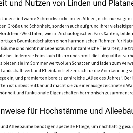
it und Nutzen von Linden und Platan
atanen sind wahre Schmuckstücke in den Alleen, nicht nur wegen i
en Größe und Schönheit, sondern auch aufgrund ihrer vielseitige
Nordrhein-Westfalen, wie im Archäologischen Park Xanten, bilde
 dortigen Baumlandschaften einen harmonischen Rahmen für Natu
 Bäume sind nicht nur Lebensraum für zahlreiche Tierarten; sie t
z bei, indem sie Feinstaub filtern und somit die Luftqualität verb
s bieten sie im Sommer wertvollen Schatten und laden zum Verwei
Landschaftsverband Rheinland setzen sich für die Anerkennung v
ege ein, und prämierten bereits zahlreiche „Allee des Jahres“. Der
ten ist unbestreitbar und macht sie zu einer ausgezeichneten Wah
chönheit und funktionale Eigenschaften harmonisch zusammentre
inweise für Hochstämme und Alleeb
nd Alleebäume benötigen spezielle Pflege, um nachhaltig gesu