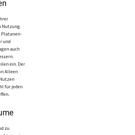
en
hrer
n Nutzung.
n Platanen-
r und
ragen auch
essern.
len ein. Der
on Alleen
 Nutzen
l für jeden
ffen.
äume
nd zu