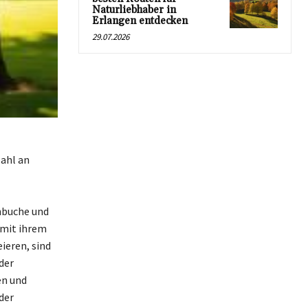
Naturliebhaber in
Erlangen entdecken
29.07.2026
ahl an
nbuche und
 mit ihrem
ieren, sind
der
en und
der